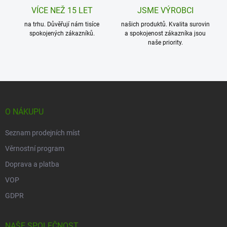
p
VÍCE NEŽ 15 LET
JSME VÝROBCI
i
s
na trhu. Důvěřují nám tisíce
našich produktů. Kvalita surovin
u
spokojených zákazníků.
a spokojenost zákazníka jsou
naše priority.
Z
á
p
O NÁKUPU
a
t
Seznam prodejních míst
í
Věrnostní program
Doprava a platba
VOP
GDPR
NAŠE SPOLEČNOST