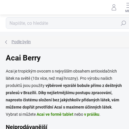
Přejít
na
obsah
Hledat
Podle bylin
Acai Berry
Acai je tropickým ovocem s nejvyšším obsahem antioxidačních
látek na světě (10x více, než mají hrozny). Pro výrobu našich
produktů jsou použity
výběrové vyzrálé bobule přímo z deštných
pralesů v Brazílii. Díky nejšetrnějšímu postupu zpracování,
naprosto čistému složení bez jakýchkoliv přidaných látek, vám
můžeme dopřát prvotřídní Acai s maximem účinných látek
.
Vybrat si můžete
Acai ve formě tablet
nebo
v prášku
.
Nejprodávanější