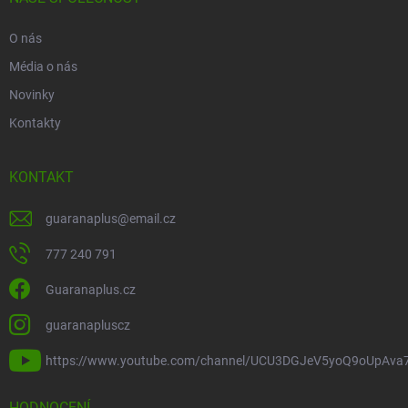
O nás
Média o nás
Novinky
Kontakty
KONTAKT
guaranaplus
@
email.cz
777 240 791
Guaranaplus.cz
guaranapluscz
https://www.youtube.com/channel/UCU3DGJeV5yoQ9oUpAva
HODNOCENÍ