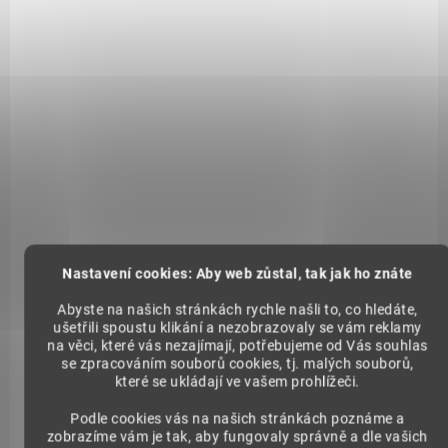
ZVÝHODNĚNÁ CENA
Guarana + Acai 100
Guarana + Acai XL
Nastavení cookies: Aby web zůstal, tak jak ho znáte
kapslí
400 kapslí
Abyste na našich stránkách rychle našli to, co hledáte,
348 Kč
1 192 Kč
ušetřili spoustu klikání a nezobrazovaly se vám reklamy
na věci, které vás nezajímají, potřebujeme od Vás souhlas
Do košíku
Do košíku
se zpracováním souborů cookies, tj. malých souborů,
které se ukládají ve vašem prohlížeči.
Energie, antioxidanty a
Zažijte příval dlouhotrvající
vitalita v dokonalé rovnováze.
energie a komplexní vitality s
Podle cookies vás na našich stránkách poznáme a
Dvě superpotraviny z
zobrazíme vám je tak, aby fungovaly správně a dle vašich
Guarana + Acai XL. Každá ze