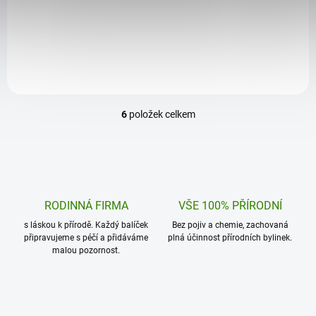
Amazonie pro vitalitu, silnou
sílu amazonské
imunitu a mladistvý vzhled.
superpotraviny pro vaši
Každá kapsle je
vitalitu. Každé balení je
koncentrovanou dávkou...
koncentrovaná dávka...
6
položek celkem
O
v
l
á
d
a
c
RODINNÁ FIRMA
VŠE 100% PŘÍRODNÍ
í
s láskou k přírodě. Každý balíček
p
Bez pojiv a chemie, zachovaná
připravujeme s péčí a přidáváme
plná účinnost přírodních bylinek.
r
malou pozornost.
v
k
y
v
ý