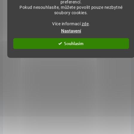
amazonského pralesa v jedné
preferencí.
400 kapslí přináší synergii...
Pokud nesouhlasíte, můžete povolit pouze nezbytné
kapsli!...
soubory cookies.
Více informací
zde
.
Nastavení
ZVÝHODNĚNÁ CENA
ZVÝHODNĚNÁ CENA
Souhlasím
Acai prášek XL 300 g
Acai XL 400 kapslí
1 192 Kč
1 213 Kč
Do košíku
Do košíku
Acai XL: Superovoce z
Acai prášek XL 300 g: Objevte