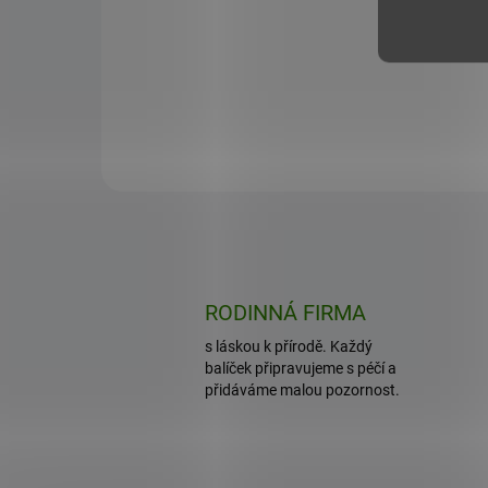
Přírodní podpora imunity a vitality po celý rok.
Hlíva ústřičná je ceněná léčivá houba s vysokým
obsahem...
RODINNÁ FIRMA
s láskou k přírodě. Každý
balíček připravujeme s péčí a
přidáváme malou pozornost.