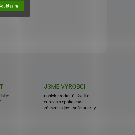
Souhlasím
Hlíva ústřičná XL: Vaše celoroční přírodní
podpora imunity a vitality. Každá kapsle přináší
koncentrovanou sílu...
ET
JSME VÝROBCI
isíce
našich produktů. Kvalita
ů.
surovin a spokojenost
zákazníka jsou naše priority.