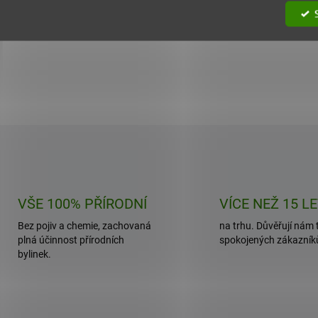
Objevte sílu přírody s naším práškem z Hlívy
ústřičné – 100% přírodní podpora pro harmonické
fungování vašeho...
O
v
l
á
d
VŠE 100% PŘÍRODNÍ
VÍCE NEŽ 15 L
a
c
Bez pojiv a chemie, zachovaná
na trhu. Důvěřují nám t
í
plná účinnost přírodních
spokojených zákazník
p
bylinek.
r
v
k
y