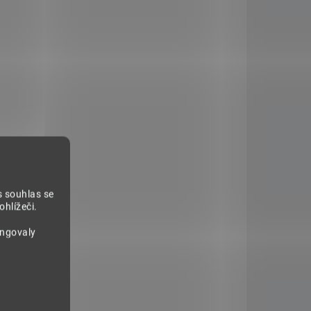
ZVÝHODNĚNÁ CENA
s souhlas se
hlížeči.
Hlíva ústřičná XL 400 kapslí
ungovaly
1 544 Kč
Do košíku