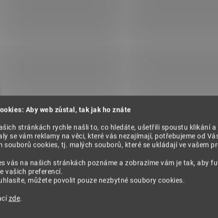
ookies: Aby web zůstal, tak jak ho znáte
šich stránkách rychle našli to, co hledáte, ušetřili spoustu klikání a
ly se vám reklamy na věci, které vás nezajímají, potřebujeme od Vá
souborů cookies, tj. malých souborů, které se ukládají ve vašem pro
Hlíva ústřičná prášek 75g
es vás na našich stránkách poznáme a zobrazíme vám je tak, aby f
e vašich preferencí.
309 Kč
hlasíte, můžete povolit pouze nezbytné soubory cookies.
ací
zde
.
Do košíku