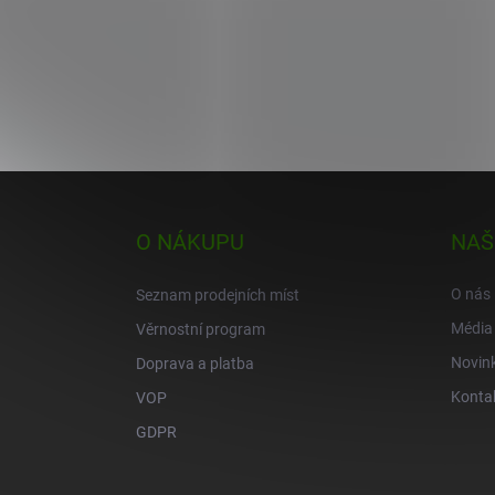
Z
á
p
O NÁKUPU
NAŠ
a
t
O nás
Seznam prodejních míst
í
Média
Věrnostní program
Novin
Doprava a platba
Konta
VOP
GDPR