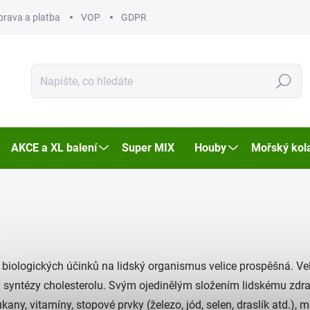
prava a platba
VOP
GDPR
Hledat
AKCE a XL balení
Super MIX
Houby
Mořský kol
 a biologických účinků na lidský organismus velice prospěšná. 
y syntézy cholesterolu.
Svým ojedinělým složením lidskému zdra
ny, vitamíny, stopové prvky (železo, jód, selen, draslík atd.), ma