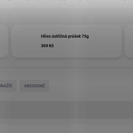
Hlíva ústřičná prášek 75g
309 Kč
RAŽŠÍ
ABECEDNĚ