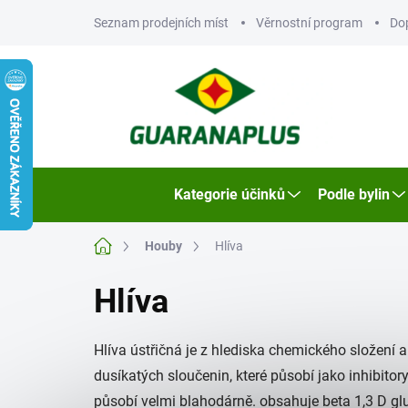
Přejít
Seznam prodejních míst
Věrnostní program
Do
na
obsah
Kategorie účinků
Podle bylin
Domů
Houby
Hlíva
Hlíva
Hlíva ústřičná je z hlediska chemického složení
dusíkatých sloučenin, které působí jako inhibitor
působí velmi blahodárně. obsahuje beta 1,3 D gluka