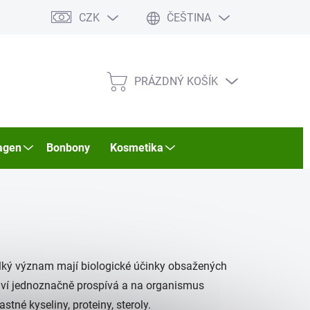
CZK
ČEŠTINA
PRÁZDNÝ KOŠÍK
NÁKUPNÍ
KOŠÍK
agen
Bonbony
Kosmetika
Velký význam mají biologické účinky obsažených
ví jednoznačně prospívá a na organismus
stné kyseliny, proteiny, steroly.