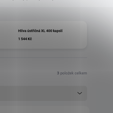
Hlíva ústřičná XL 400 kapslí
1 544 Kč
3
položek celkem