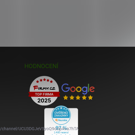
HODNOCENÍ
om/channel/UCU3DGJeV5yoQ9oUpAva7hTA