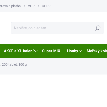
prava a platba
VOP
GDPR
Hledat
AKCE a XL balení
Super MIX
Houby
Mořský kol
x, 200 tablet, 100 g
ní
ZNAČKA:
GUARANAPLUS
MŮŽEME DORUČIT DO:
11.8.2
331 Kč