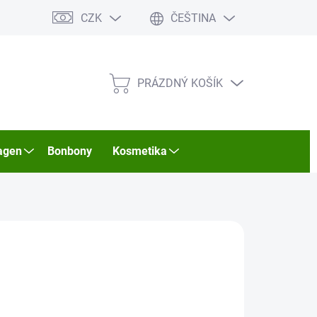
CZK
ČEŠTINA
PRÁZDNÝ KOŠÍK
NÁKUPNÍ
KOŠÍK
agen
Bonbony
Kosmetika
026