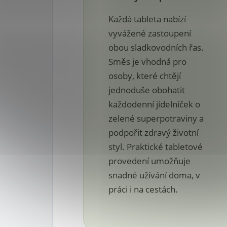
Každá tableta nabízí
vyvážené zastoupení
obou sladkovodních řas.
Směs je vhodná pro
osoby, které chtějí
jednoduše obohatit
každodenní jídelníček o
zelené superpotraviny a
podpořit zdravý životní
styl. Praktické tabletové
provedení umožňuje
snadné užívání doma, v
práci i na cestách.