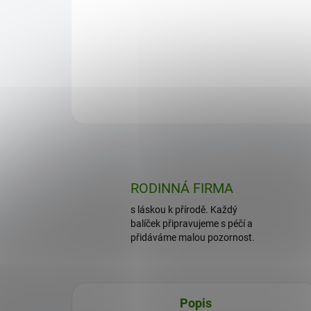
Objevte sílu přírody s Chlorellou –
Spir
jednobuněčnou řasou pro
pro 
komplexní detoxikaci, posílení
Každ
imunity a…
dáv
Do košíku
RODINNÁ FIRMA
s láskou k přírodě. Každý
balíček připravujeme s péčí a
přidáváme malou pozornost.
Popis