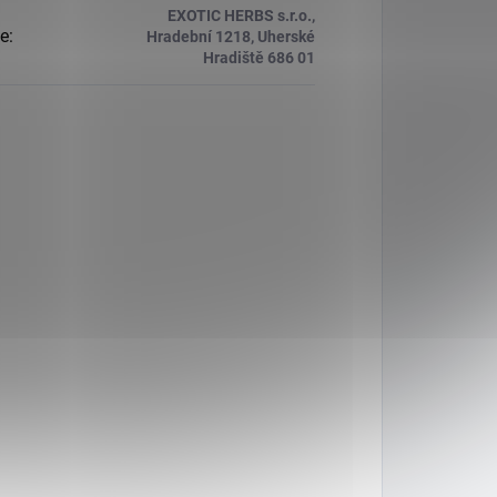
EXOTIC HERBS s.r.o.,
e
:
Hradební 1218, Uherské
Hradiště 686 01