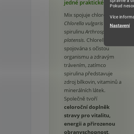
správně a dl
jedné praktické směsi
Pokud nesou
Mix spojuje chlorellu
Více inform
Chlorella vulgaris
a
Nastavení
spirulinu
Arthrospira
platensis
. Chlorella je
spojována s očistou
organismu a zdravým
trávením, zatímco
spirulina představuje
zdroj bílkovin, vitaminů a
minerálních látek.
Společně tvoří
celoroční doplněk
stravy pro vitalitu,
energii a přirozenou
obranyschopnost
.