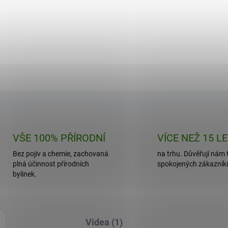
ulina – zelená superpotravina
Zažijte synergickou sílu Chlore
energii, očistu a imunitu.
Spiruliny – prémiového mixu
á tableta je koncentrovaná
zelených superpotravin pro
ka…
komplexní…
Do košíku
Do košíku
VŠE 100% PŘÍRODNÍ
VÍCE NEŽ 15 L
Bez pojiv a chemie, zachovaná
na trhu. Důvěřují nám t
plná účinnost přírodních
spokojených zákazník
bylinek.
Videa (1)