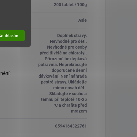
200 tablet / 100g
 původu
:
Asie
Souhlasím
Doplněk stravy.
Nevhodné pro děti.
Nevhodné pro osoby
přecitlivělé na chlorofyl.
Přirozeně bezlepková
potravina. Nepřekračujte
doporučené denní
nění
:
dávkování. Není náhrada
pestré stravy. Ukládejte
mimo dosah dětí.
Skladujte v suchu a
temnu při teplotě 10-25
°C a chraňte před
mrazem
8594164322761