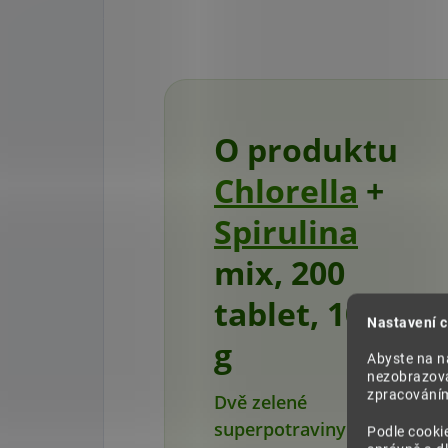
O produktu
Chlorella
+
Spirulina
mix, 200
tablet, 100
Nastavení c
g
Abyste na na
nezobrazova
zpracováním 
Dvě zelené
superpotraviny v
Podle cooki