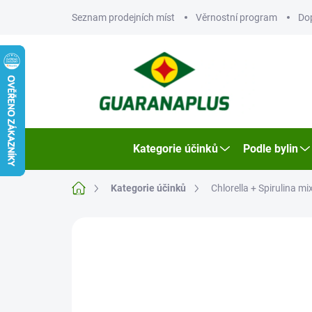
Přejít
Seznam prodejních míst
Věrnostní program
Do
na
obsah
Kategorie účinků
Podle bylin
Domů
Kategorie účinků
Chlorella + Spirulina mi
2 hodnocení
Podrobnosti hodnoce