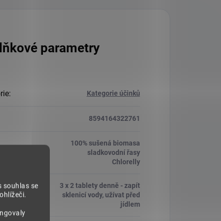
lňkové parametry
rie
:
Kategorie účinků
8594164322761
100% sušená biomasa
í
:
sladkovodní řasy
Chlorelly
3 x 2 tablety denně - zapít
s souhlas se
vání
:
hlížeči.
sklenicí vody, užívat před
jídlem
ungovaly