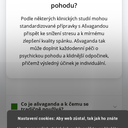
pohodu?
Podle některých klinických studií mohou
standardizované přípravky s Ašvagandou
přispět ke snížení stresu a k mírnému
zlepšení kvality spánku. Ašvaganda tak
může doplnit každodenní péči o
psychickou pohodu a klidnější odpočinek,
přičemž výsledný účinek je individuální.
Co je ašvaganda a k čemu se
tradičně používá?
Nastavení cookies: Aby web zůstal, tak jak ho znáte
Jak se ašvaganda prášek užívá?