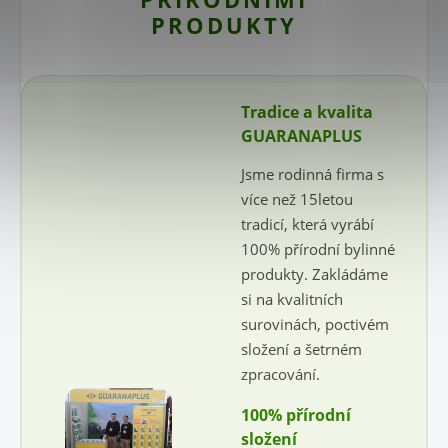
PRODUKTY
Tradice a kvalita
GUARANAPLUS
Jsme rodinná firma s
více než 15letou
tradicí, která vyrábí
100% přírodní bylinné
produkty. Zakládáme
si na kvalitních
surovinách, poctivém
složení a šetrném
zpracování.
100% přírodní
složení