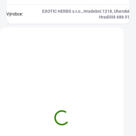
EXOTIC HERBS s.r.o., Hradební 1218, Uherské
Výrobce
:
Hradiště 686 01
Zákazníci také nakoupili
Maca Tricolor prášek 100g
Kotvičník prášek 100