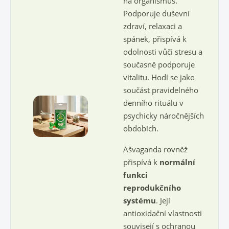
na organismus.
Podporuje duševní
zdraví, relaxaci a
spánek, přispívá k
odolnosti vůči stresu a
současně podporuje
vitalitu. Hodí se jako
součást pravidelného
denního rituálu v
psychicky náročnějších
obdobích.
Ašvaganda rovněž
přispívá k
normální
funkci
reprodukčního
systému
. Její
antioxidační vlastnosti
souvisejí s ochranou