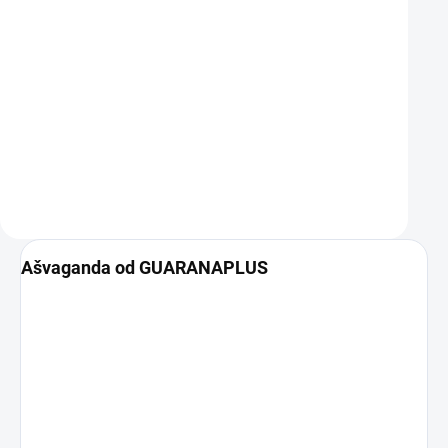
221 Kč
221 Kč
Objevte prastarou sílu And s Maca
Kotvičník zemní v práškové 
Tricolor práškem, přírodním
klíč k přirozené vitalitě a po
superfoodem pro vaši vitalitu a
hormonální rovnováhy. Obje
rovnováhu.…
Do košíku
Do košíku
Ašvaganda od GUARANAPLUS