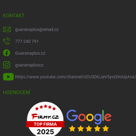
KONTAKT
guaranaplus
@
email.cz
777 240 791
Guaranaplus.cz
guaranapluscz
https://www.youtube.com/channel/UCU3DGJeV5yoQ9oUpAva
HODNOCENÍ