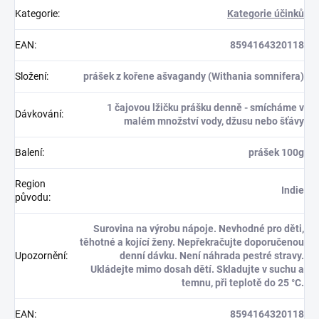
Kategorie
:
Kategorie účinků
EAN
:
8594164320118
Složení
:
prášek z kořene ašvagandy (Withania somnifera)
1 čajovou lžičku prášku denně - smícháme v
Dávkování
:
malém množství vody, džusu nebo šťávy
Balení
:
prášek 100g
Region
Indie
původu
:
Surovina na výrobu nápoje. Nevhodné pro děti,
těhotné a kojící ženy. Nepřekračujte doporučenou
Upozornění
:
denní dávku. Není náhrada pestré stravy.
Ukládejte mimo dosah dětí. Skladujte v suchu a
temnu, při teplotě do 25 °C.
EAN
:
8594164320118