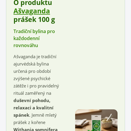
O produktu
Ašvaganda
prášek 100 g
Tradiční bylina pro
každodenní
rovnováhu
Ašvaganda je tradiční
ajurvédská bylina
určená pro období
zvýšené psychické
zátěže i pro pravidelný
rituál zaměřený na
duševní pohodu,
relaxaci a kvalitní
spánek
. Jemně mletý
prášek z kořene
Withania somnifera