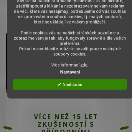
Abyste na našich stránkách rychle našli to, co hledáte,
ušetřili spoustu klikání a nezobrazovaly se vám reklamy
na věci, které vás nezajímají, potřebujeme od Vás souhlas
Pro koho je produkt nevhodný a jak
se zpracováním souborů cookies, tj. malých souborů,
jej skladovat?
které se ukládají ve vašem prohlížeči.
Podle cookies vás na našich stránkách poznáme a
zobrazíme vám je tak, aby fungovaly správně a dle vašich
preferencí.
Pokud nesouhlasíte, můžete povolit pouze nezbytné
soubory cookies.
Více informací
zde
.
Nastavení
Souhlasím
VÍCE NEŽ 15 LET
ZKUŠENOSTÍ S
PŘÍRODNÍMI