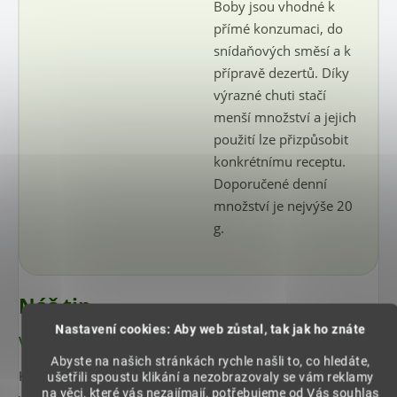
Boby jsou vhodné k
přímé konzumaci, do
snídaňových směsí a k
přípravě dezertů. Díky
výrazné chuti stačí
menší množství a jejich
použití lze přizpůsobit
konkrétnímu receptu.
Doporučené denní
množství je nejvýše 20
g.
Náš tip
Nastavení cookies: Aby web zůstal, tak jak ho znáte
Využití v kuchyni i výhodnější zásoba
Abyste na našich stránkách rychle našli to, co hledáte,
Kakaové boby můžete jíst samostatně jako chuťově
ušetřili spoustu klikání a nezobrazovaly se vám reklamy
na věci, které vás nezajímají, potřebujeme od Vás souhlas