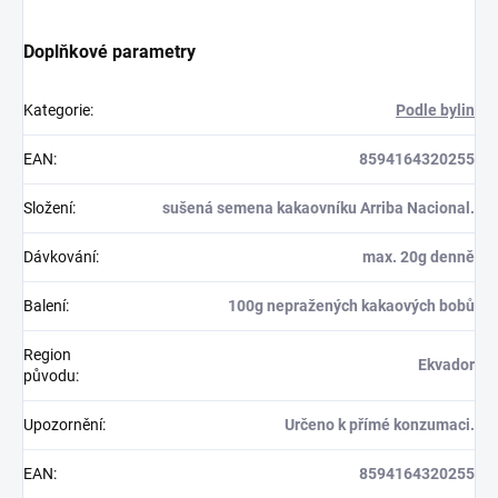
Doplňkové parametry
Kategorie
:
Podle bylin
EAN
:
8594164320255
Složení
:
sušená semena kakaovníku Arriba Nacional.
Dávkování
:
max. 20g denně
Balení
:
100g nepražených kakaových bobů
Region
Ekvador
původu
:
Upozornění
:
Určeno k přímé konzumaci.
EAN
:
8594164320255