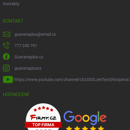
Kontakty
KONTAKT
guaranaplus
@
email.cz
777 240 791
Guaranaplus.cz
guaranapluscz
https://www.youtube.com/channel/UCU3DGJeV5yoQ9oUpAva
HODNOCENÍ