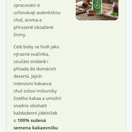
zpracování si
uchovávají autentickou
chuť, aroma a
přirozeně obsažené
živiny.
Celé boby se hodí jako
výrazná svačinka,
součást snídaně i
přísada do domácích
dezertů. Jejich
intenzivní kakaová
chuť osloví milovníky
čistého kakaa a umožní
snadno obohatit
každodenní jídelníček
o
100% sušená
semena kakaovníku