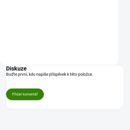
100 Kč
100 Kč
Hravá směs ovocných bonbonů s
Nabijte se energií a vitalito
vitamínem C pro radost, energii a silnou
Kotvičník / Pomeranč. Každ
imunitu vašich dětí. Každý bonbon…
bonbon je koncentrovaná…
Do košíku
Do košíku
Diskuze
Buďte první, kdo napíše příspěvek k této položce.
Přidat komentář