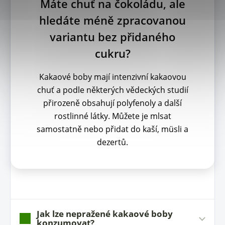
Máte chuť na čokoládu, ale
hledáte méně zpracovanou
variantu bez přidaného
cukru?
Kakaové boby mají intenzivní kakaovou
chuť a podle některých vědeckých studií
přirozeně obsahují polyfenoly a další
rostlinné látky. Můžete je mlsat
samostatně nebo přidat do kaší, müsli a
dezertů.
Jak lze nepražené kakaové boby
konzumovat?