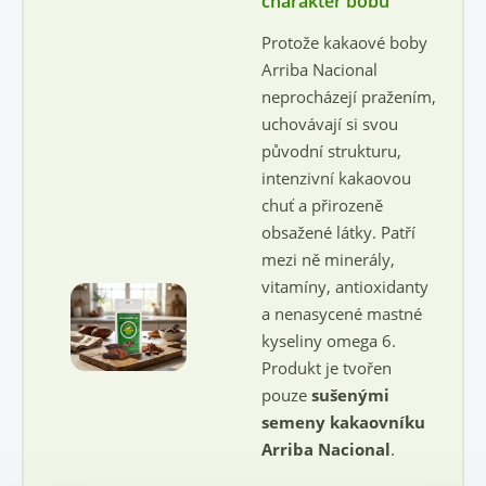
charakter bobů
Protože kakaové boby
Arriba Nacional
neprocházejí pražením,
uchovávají si svou
původní strukturu,
intenzivní kakaovou
chuť a přirozeně
obsažené látky. Patří
mezi ně minerály,
vitamíny, antioxidanty
a nenasycené mastné
kyseliny omega 6.
Produkt je tvořen
pouze
sušenými
semeny kakaovníku
Arriba Nacional
.