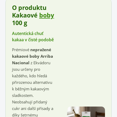
O produktu
Kakaové
boby
100 g
Autentická chuť
kakaa v čisté podobě
Prémiové
nepražené
kakaové boby Arriba
Nacional
z Ekvádoru
jsou určeny pro
každého, kdo hledá
přirozenou alternativu
k běžným kakaovým
sladkostem.
Neobsahují přidaný
cukr ani další přísady a
díky šetrnému