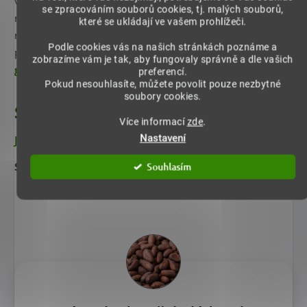
výraznou svačinku, přidat je do snídaňové kaše, müsli
se zpracováním souborů cookies, tj. malých souborů,
nebo domácího dezertu. Před konzumací je lze také
které se ukládají ve vašem prohlížeči.
rozdělit na menší kousky. Pokud chcete mít větší zásobu,
Podle cookies vás na našich stránkách poznáme a
produkt je dostupný také ve
zvýhodněném 500
zobrazíme vám je tak, aby fungovaly správně a dle vašich
gramovém balení
.
preferencí.
Pokud nesouhlasíte, můžete povolit pouze nezbytné
soubory cookies.
Složení
Více informací
zde
.
Nastavení
Jednoduché složení bez přísad
Složení:
sušená semena kakaovníku
Arriba Nacional
.
Souhlasím