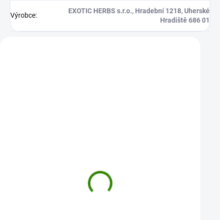
EXOTIC HERBS s.r.o., Hradební 1218, Uherské
Výrobce
:
Hradiště 686 01
Zákazníci také nakoupili
Bonbony Dětský ovocný MIX s
Bonbony Kotvičník /
vitamínem C