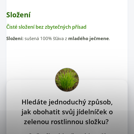
Složení
Čisté složení bez zbytečných přísad
Složení:
sušená 100% šťáva z
mladého ječmene
.
Hledáte jednoduchý způsob,
jak obohatit svůj jídelníček o
zelenou rostlinnou složku?