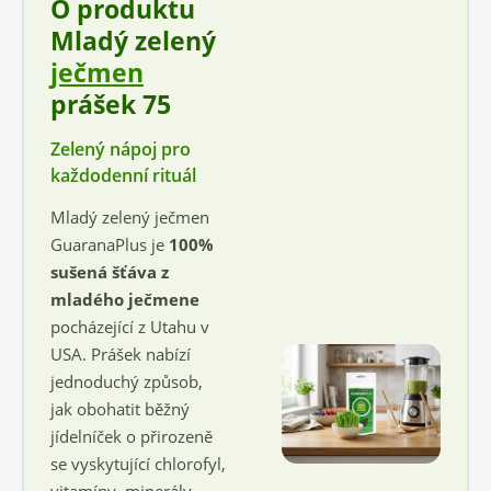
O produktu
Mladý zelený
ječmen
prášek 75
Zelený nápoj pro
každodenní rituál
Mladý zelený ječmen
GuaranaPlus je
100%
sušená šťáva z
mladého ječmene
pocházející z Utahu v
USA. Prášek nabízí
jednoduchý způsob,
jak obohatit běžný
jídelníček o přirozeně
se vyskytující chlorofyl,
vitamíny, minerály,