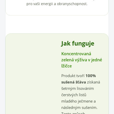
pro vaši energii a obranyschopnost.
Jak funguje
Koncentrovaná
zelená výživa v jedné
lžičce
Produkt tvoří
100%
sušená šťáva
získaná
šetrným lisováním
čerstvých listů
mladého ječmene a
následným sušením.
Tento způsob