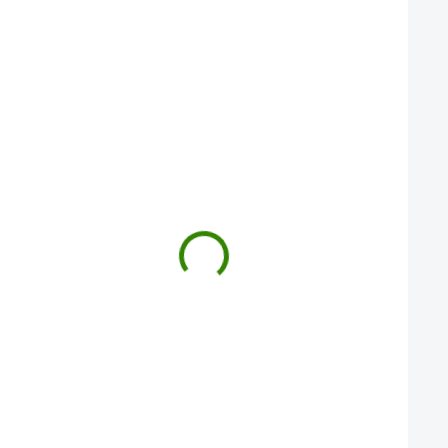
Maca Tricolor prášek 100g
Ašvaganda prášek 1
221 Kč
221 Kč
Objevte prastarou sílu And s Maca
Ašvaganda prášek pro klidn
Tricolor práškem, přírodním
vitalitu. Tradiční ajurvédská
superfoodem pro vaši vitalitu a
adaptogenní silou pro duše
rovnováhu.…