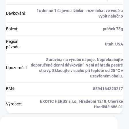
1x denně 1 čajovou lžičku - rozmíchat ve vodě a
Dávkování
:
vypít nalačno
Balení
:
prášek 75g
Region
Utah, USA
původu
:
Surovina na výrobu nápoje. Nepřekračujte
doporučené denní dávkování. Není náhrada pestré
Upozornění
:
stravy. Skladujte v suchu při teplotě od 25 °C v
uzavřeném obalu.
EAN
:
8594164320217
EXOTIC HERBS s.r.o., Hradební 1218, Uherské
Výrobce
:
Hradiště 686 01
Zákazníci také nakoupili