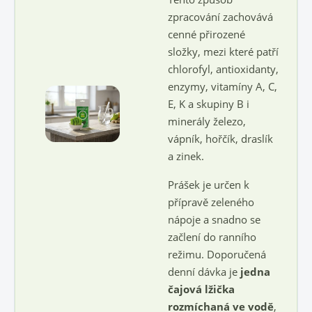
zpracování zachovává
cenné přirozené
složky, mezi které patří
chlorofyl, antioxidanty,
enzymy, vitamíny A, C,
E, K a skupiny B i
minerály železo,
vápník, hořčík, draslík
a zinek.
Prášek je určen k
přípravě zeleného
nápoje a snadno se
začlení do ranního
režimu. Doporučená
denní dávka je
jedna
čajová lžička
rozmíchaná ve vodě
,