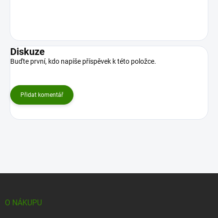
Diskuze
Buďte první, kdo napíše příspěvek k této položce.
Přidat komentář
Z
á
p
O NÁKUPU
a