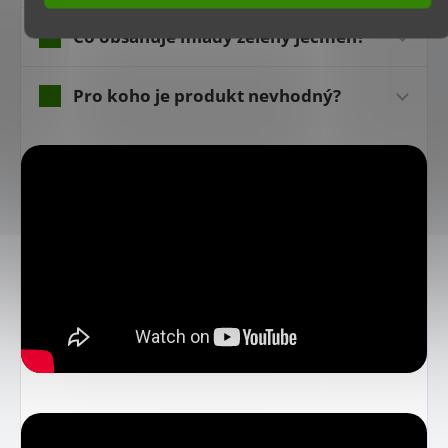
Co obsahuje mladý zelený ječmen?
Pro koho je produkt nevhodný?