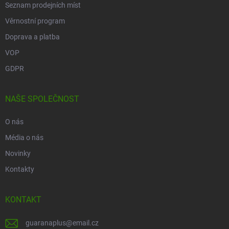
t
Seznam prodejních míst
í
Věrnostní program
Doprava a platba
VOP
GDPR
NAŠE SPOLEČNOST
O nás
Média o nás
Novinky
Kontakty
KONTAKT
guaranaplus
@
email.cz