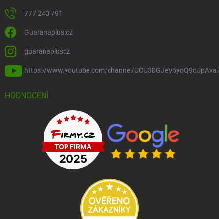
777 240 791
Guaranaplus.cz
guaranapluscz
https://www.youtube.com/channel/UCU3DGJeV5yoQ9oUpAva
HODNOCENÍ