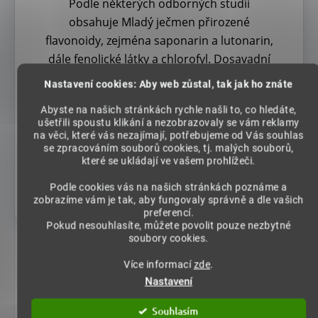
Podle některých odborných studií
obsahuje Mladý ječmen přirozené
flavonoidy, zejména saponarin a lutonarin,
dále fenolické látky a chlorofyl. Dosavadní
klinické výzkumy naznačují možné příznivé
Nastavení cookies: Aby web zůstal, tak jak ho znáte
ovlivnění některých ukazatelů metabolismu
Abyste na našich stránkách rychle našli to, co hledáte,
a oxidační rovnováhy. Sušená šťáva z
ušetřili spoustu klikání a nezobrazovaly se vám reklamy
Mladého ječmene proto představuje
na věci, které vás nezajímají, potřebujeme od Vás souhlas
se zpracováním souborů cookies, tj. malých souborů,
především praktický způsob, jak tuto
které se ukládají ve vašem prohlížeči.
rostlinnou surovinu pravidelně zařadit do
pestrého jídelníčku.
Podle cookies vás na našich stránkách poznáme a
zobrazíme vám je tak, aby fungovaly správně a dle vašich
preferencí.
Pokud nesouhlasíte, můžete povolit pouze nezbytné
soubory cookies.
Více informací
zde
.
Nastavení
Jak se mladý zelený ječmen v
prášku užívá?
Souhlasím