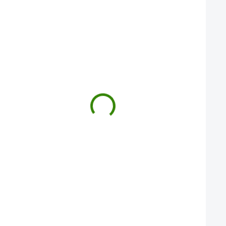
ZVÝHODNĚNÁ CENA
ZVÝHODNĚNÁ CENA
Maca Tricolor prášek XL 600 g
Ašvaganda prášek X
1 226 Kč
1 226 Kč
Maca Tricolor prášek je přírodní síla pro
Ašvaganda prášek XL je váš p
komplexní podporu vašeho těla i mysli.
k duševní rovnováze a celkové
Tento unikátní mix tří…
Objevte sílu ajurvédy…