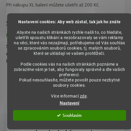
Při nákupu XL balení můžete ušetřit až 200 Kč.
Složení
Nastavení cookies: Aby web zůstal, tak jak ho znáte
Abyste na našich stránkách rychle našli to, co hledáte,
Rostlinná směs v poměru 50/50
ušetřili spoustu klikání a nezobrazovaly se vám reklamy
na věci, které vás nezajímají, potřebujeme od Vás souhlas
Složení:
50% rozemletá sušená semena
Paullinie
se zpracováním souborů cookies, tj. malých souborů,
nápojné
- Guarany
a 50% prášek z
Tribulus terrestris -
které se ukládají ve vašem prohlížeči.
Kotvičníku zemního
.
Podle cookies vás na našich stránkách poznáme a
zobrazíme vám je tak, aby fungovaly správně a dle vašich
preferencí.
Pokud nesouhlasíte, můžete povolit pouze nezbytné
soubory cookies.
Více informací
zde
.
Nastavení
Souhlasím
Cítíte, že vám v náročných