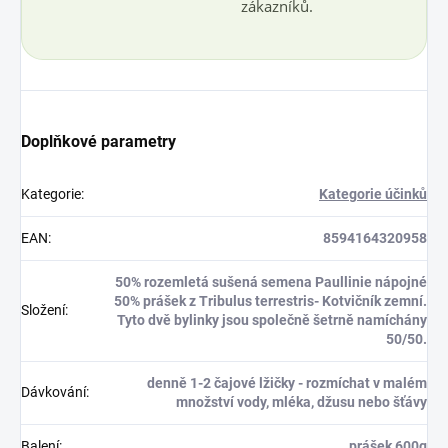
zákazníků.
Doplňkové parametry
Kategorie
:
Kategorie účinků
EAN
:
8594164320958
50% rozemletá sušená semena Paullinie nápojné
50% prášek z Tribulus terrestris- Kotvičník zemní.
Složení
:
Tyto dvě bylinky jsou společně šetrně namíchány
50/50.
denně 1-2 čajové lžičky - rozmíchat v malém
Dávkování
:
množství vody, mléka, džusu nebo šťávy
Balení
:
prášek 600g