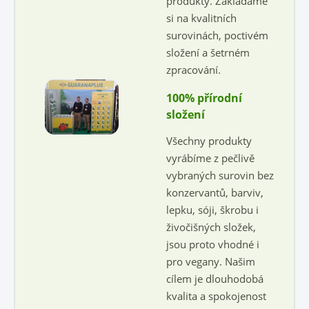
produkty. Zakládáme
si na kvalitních
surovinách, poctivém
složení a šetrném
zpracování.
100% přírodní
složení
Všechny produkty
vyrábíme z pečlivě
vybraných surovin bez
konzervantů, barviv,
lepku, sóji, škrobu i
živočišných složek,
jsou proto vhodné i
pro vegany. Našim
cílem je dlouhodobá
kvalita a spokojenost