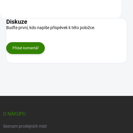
Do košíku
Do košíku
Diskuze
Buďte první, kdo napíše příspěvek k této položce.
Přidat komentář
Z
á
p
O NÁKUPU
a
t
Seznam prodejních míst
í