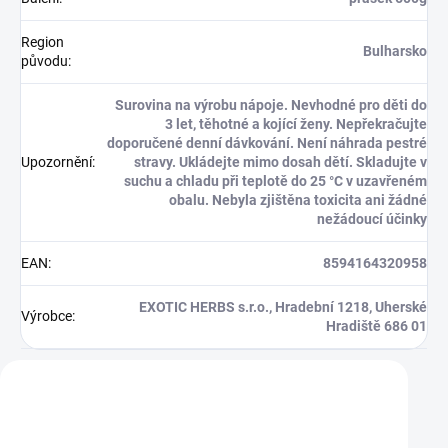
Region
Bulharsko
původu
:
Surovina na výrobu nápoje. Nevhodné pro děti do
3 let, těhotné a kojící ženy. Nepřekračujte
doporučené denní dávkování. Není náhrada pestré
Upozornění
:
stravy. Ukládejte mimo dosah dětí. Skladujte v
suchu a chladu při teplotě do 25 °C v uzavřeném
obalu. Nebyla zjištěna toxicita ani žádné
nežádoucí účinky
EAN
:
8594164320958
EXOTIC HERBS s.r.o., Hradební 1218, Uherské
Výrobce
:
Hradiště 686 01
Zákazníci také nakoupili