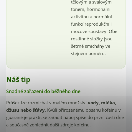
tělovým a svalovým
tonem, hormonální
aktivitou a normální
funkcí reprodukční i
močové soustavy. Obě
rostlinné složky jsou
šetrně smíchány ve
stejném poměru.
Náš tip
Snadné zařazení do běžného dne
Prášek lze rozmíchat v malém množství
vody, mléka,
džusu nebo šťávy
. Kvůli přirozenému obsahu kofeinu v
guaraně je praktické zařadit nápoj spíše do první části dne
a současně zohlednit další zdroje kofeinu.