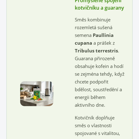
Promyšlené spojení
kotvičníku a guarany
Směs kombinuje
rozemletá sušená
semena
Paullinia
cupana
a prášek z
Tribulus terrestris
.
Guarana přirozeně
obsahuje kofein a hodí
se zejména tehdy, když
chcete podpořit
bdělost, soustředění a
energii během
aktivního dne.
Kotvičník doplňuje
směs o vlastnosti
spojované s vitalitou,