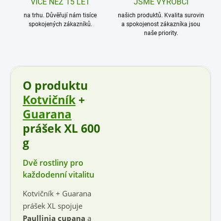
VÍCE NEŽ 15 LET
JSME VÝROBCI
na trhu. Důvěřují nám tisíce
našich produktů. Kvalita surovin
spokojených zákazníků.
a spokojenost zákazníka jsou
naše priority.
O produktu
Kotvičník
+
Guarana
prášek XL 600
g
Dvě rostliny pro
každodenní vitalitu
Kotvičník + Guarana
prášek XL spojuje
Paullinia cupana
a