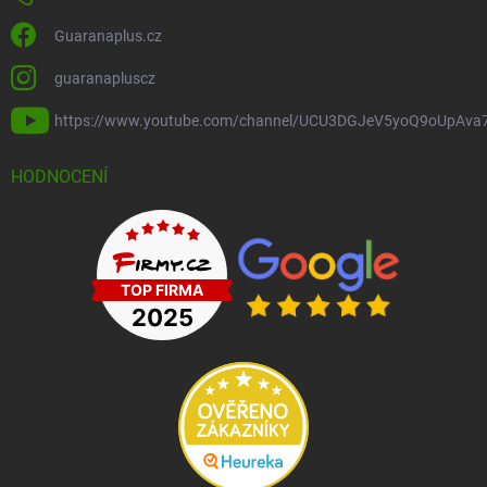
Guaranaplus.cz
guaranapluscz
https://www.youtube.com/channel/UCU3DGJeV5yoQ9oUpAva
HODNOCENÍ