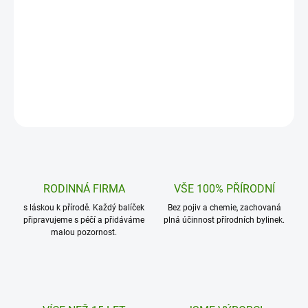
Objevte synergickou sílu přírody s Guarana
Kotvičník prášek XL: Pří
+ Maca práškem XL 600 g, vaším klíčem k
vitalitu a hormonální r
dlouhotrvající energii,…
600g balení je zásobou
Do košíku
Do košíku
RODINNÁ FIRMA
VŠE 100% PŘÍRODNÍ
s láskou k přírodě. Každý balíček
Bez pojiv a chemie, zachovaná
připravujeme s péčí a přidáváme
plná účinnost přírodních bylinek.
malou pozornost.