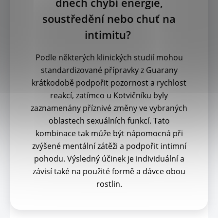
dnech chybí energie,
soustředění nebo chuť na
intimitu?
Podle některých klinických studií mohou
standardizované přípravky z Guarany
krátkodobě podpořit pozornost a rychlost
reakcí, zatímco u Kotvičníku byly
zaznamenány příznivé změny ve vybraných
oblastech sexuálních funkcí. Tato
kombinace tak může být nápomocná při
zvýšené mentální zátěži a podpořit intimní
pohodu. Výsledný účinek je individuální a
závisí také na použité formě a dávce obou
rostlin.