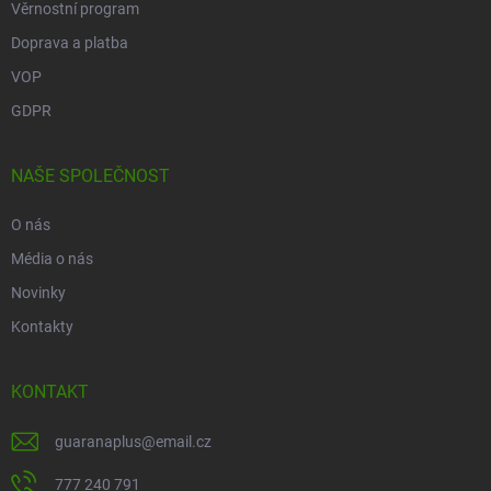
Věrnostní program
Doprava a platba
VOP
GDPR
NAŠE SPOLEČNOST
O nás
Média o nás
Novinky
Kontakty
KONTAKT
guaranaplus
@
email.cz
777 240 791