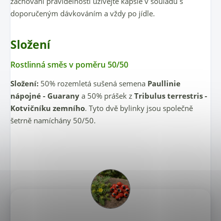
zachování pravidelnosti užívejte kapsle v souladu s
doporučeným dávkováním a vždy po jídle.
Složení
Rostlinná směs v poměru 50/50
Složení:
50% rozemletá sušená semena
Paullinie
nápojné - Guarany
a 50% prášek z
Tribulus terrestris -
Kotvičníku zemního
. Tyto dvě bylinky jsou společně
šetrně namíchány 50/50.