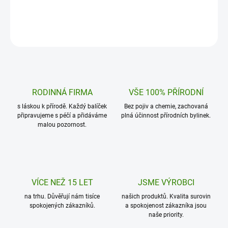
Do košíku
Do košíku
RODINNÁ FIRMA
VŠE 100% PŘÍRODNÍ
s láskou k přírodě. Každý balíček
Bez pojiv a chemie, zachovaná
připravujeme s péčí a přidáváme
plná účinnost přírodních bylinek.
malou pozornost.
VÍCE NEŽ 15 LET
JSME VÝROBCI
na trhu. Důvěřují nám tisíce
našich produktů. Kvalita surovin
spokojených zákazníků.
a spokojenost zákazníka jsou
naše priority.