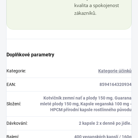
kvalita a spokojenost
zákazníků.
Doplňkové parametry
Kategorie
:
Kategorie účinků
EAN
:
8594164320934
Kotvičník zemní nať a plody 150 mg. Guarana
Složení
:
mleté plody 150 mg, Kapsle veganská 100 mg -
HPCM přírodní kapsle rostlinného původu
Dávkování
:
2 kapsle 2 x denně po jídle.
Balení
:
400 veganských kapslí / 160g