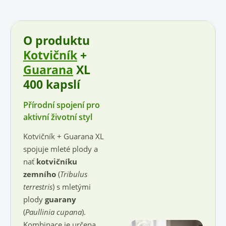
O produktu
Kotvičník
+
Guarana
XL
400 kapslí
Přírodní spojení pro
aktivní životní styl
Kotvičník + Guarana XL
spojuje mleté plody a
nať
kotvičníku
zemního
(
Tribulus
terrestris
) s mletými
plody
guarany
(
Paullinia cupana
).
Kombinace je určena