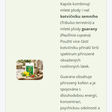
Kapsle kombinují
mleté plody i nať
kotvičníku zemního
(
Tribulus terrestris
) a
mleté plody
guarany
(
Paullinia cupana
).
Použití více částí
kotvičníku přináší širší
spektrum přirozeně
obsažených
rostlinných látek.
Guarana obsahuje
přirozený kofein a je
spojována s
dlouhodobou energií,
koncentrací,
psychickou odolností a