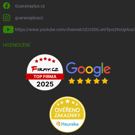
Guaranaplus.cz
guaranapluscz
https://www.youtube.com/channel/UCU3DGJeV5yoQ9oUpAva
HODNOCENÍ