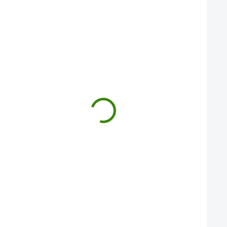
ZVÝHODNĚNÁ CENA
Bonbony Guarana / Maracuja
Ostropestřec marián
+ Vitamin C
400 kapslí
100 Kč
1 052 Kč
Zažijte okamžitou energii a osvěžující
Objevte Ostropestřec mariá
chuť v každém kousku! Tyto bonbony s
přírodní sílu pro komplexní 
guaranou, maracujou a vitamínem…
ochranu vašich jater. Každá