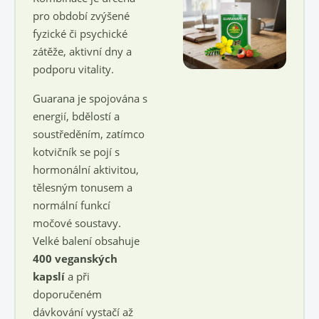
pro období zvýšené
fyzické či psychické
zátěže, aktivní dny a
podporu vitality.
Guarana je spojována s
energií, bdělostí a
soustředěním, zatímco
kotvičník se pojí s
hormonální aktivitou,
tělesným tonusem a
normální funkcí
močové soustavy.
Velké balení obsahuje
400 veganských
kapslí
a při
doporučeném
dávkování vystačí až