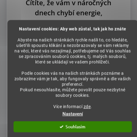
Cítíte, že vám v náročných
dnech chybí energie,
soustředění nebo chuť na
Nastavení cookies: Aby web zůstal, tak jak ho znáte
intimitu?
Abyste na našich stránkách rychle našli to, co hledáte,
ušetřili spoustu klikání a nezobrazovaly se vám reklamy
Podle některých klinických studií mohou
na věci, které vás nezajímají, potřebujeme od Vás souhlas
standardizované přípravky z Guarany
se zpracováním souborů cookies, tj. malých souborů,
které se ukládají ve vašem prohlížeči.
krátkodobě podpořit pozornost a rychlost
reakcí, zatímco u Kotvičníku byly
Podle cookies vás na našich stránkách poznáme a
zaznamenány příznivé změny ve vybraných
zobrazíme vám je tak, aby fungovaly správně a dle vašich
preferencí.
oblastech sexuálních funkcí. Tato
Pokud nesouhlasíte, můžete povolit pouze nezbytné
kombinace tak může být nápomocná při
soubory cookies.
zvýšené mentální zátěži a podpořit intimní
Více informací
zde
.
pohodu. Výsledný účinek je individuální a
Nastavení
závisí také na použité formě a dávce obou
rostlin.
Souhlasím