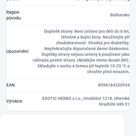
Region
Bulharsko
původu
:
Doplněk stravy. Není určeno pro děti do 6 let,
těhotné a kojící ženy. Neužívejte při
chudokrevnosti. Vhodný pro diabetiky.
Nepřekračujte doporučené denní dávkování.
Upozornění
:
Doplňky stravy nejsou určeny k používání jako
náhrada pestré stravy. Ukládejte mimo dosah dětí.
Skladujte v suchu a temnu při teplotě 10-25 °C a
chraňte před mrazem.
EAN
:
8594164320934
EXOTIC HERBS s.r.o., Hradební 1218, Uherské
Výrobce
:
Hradiště 686 01
Zákazníci také nakoupili