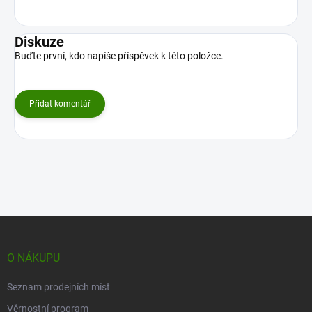
Diskuze
Buďte první, kdo napíše příspěvek k této položce.
Přidat komentář
Z
á
p
O NÁKUPU
a
t
Seznam prodejních míst
í
Věrnostní program