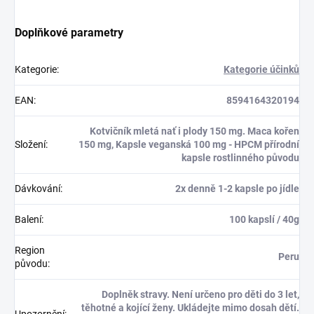
Doplňkové parametry
Kategorie
:
Kategorie účinků
EAN
:
8594164320194
Kotvičník mletá nať i plody 150 mg. Maca kořen
Složení
:
150 mg, Kapsle veganská 100 mg - HPCM přírodní
kapsle rostlinného původu
Dávkování
:
2x denně 1-2 kapsle po jídle
Balení
:
100 kapslí / 40g
Region
Peru
původu
:
Doplněk stravy. Není určeno pro děti do 3 let,
těhotné a kojící ženy. Ukládejte mimo dosah dětí.
Upozornění
: