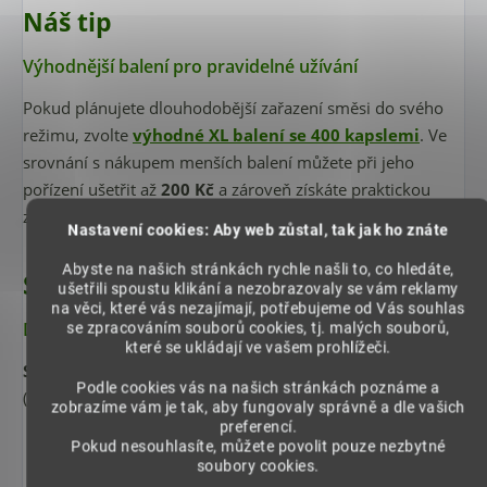
Náš tip
Výhodnější balení pro pravidelné užívání
Pokud plánujete dlouhodobější zařazení směsi do svého
režimu, zvolte
výhodné XL balení se 400 kapslemi
. Ve
srovnání s nákupem menších balení můžete při jeho
pořízení ušetřit až
200 Kč
a zároveň získáte praktickou
zásobu stejné bylinné kombinace v poměru 50 : 50.
Nastavení cookies: Aby web zůstal, tak jak ho znáte
Abyste na našich stránkách rychle našli to, co hledáte,
Složení
ušetřili spoustu klikání a nezobrazovaly se vám reklamy
na věci, které vás nezajímají, potřebujeme od Vás souhlas
Dvě mleté byliny v rostlinné kapsli
se zpracováním souborů cookies, tj. malých souborů,
které se ukládají ve vašem prohlížeči.
Složení:
Kotvičník zemní
(Tribulus terrestris) mletý,
Maca
Podle cookies vás na našich stránkách poznáme a
(Lepidium meyenii) mletá, rostlinná kapsle.
zobrazíme vám je tak, aby fungovaly správně a dle vašich
preferencí.
Pokud nesouhlasíte, můžete povolit pouze nezbytné
soubory cookies.