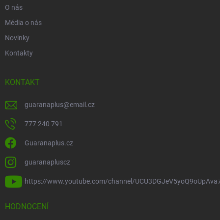
O nás
Média o nás
Novinky
Kontakty
KONTAKT
guaranaplus
@
email.cz
777 240 791
Guaranaplus.cz
guaranapluscz
https://www.youtube.com/channel/UCU3DGJeV5yoQ9oUpAva
HODNOCENÍ