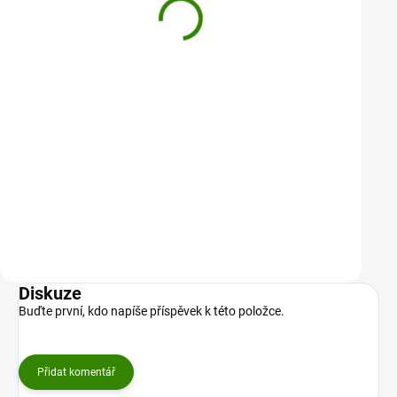
Ostropestřec mariánský 100
Ašvaganda 100 kapsl
kapslí
313 Kč
348 Kč
Přírodní očista a ochrana jater.
Indická bylinka pro klid, ener
Ostropestřec mariánský (Silybum
odolnost vůči stresu. Ašva
marianum) je po staletí ceněný pro své…
(Withania somnifera), znám
Do košíku
Do košíku
Diskuze
Buďte první, kdo napíše příspěvek k této položce.
Přidat komentář