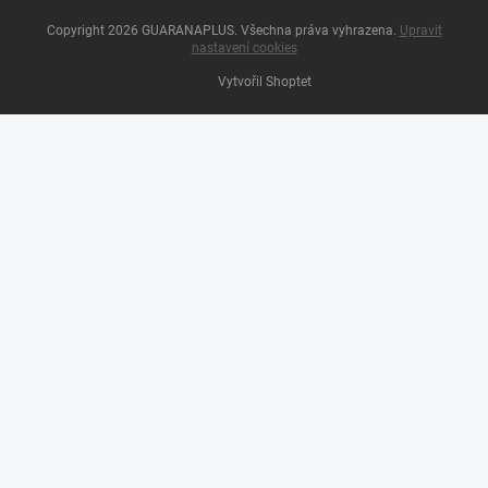
Copyright 2026
GUARANAPLUS
. Všechna práva vyhrazena.
Upravit
nastavení cookies
Vytvořil Shoptet