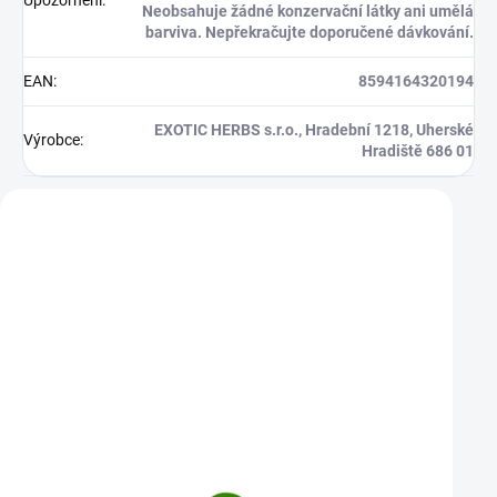
Neobsahuje žádné konzervační látky ani umělá
barviva. Nepřekračujte doporučené dávkování.
EAN
:
8594164320194
EXOTIC HERBS s.r.o., Hradební 1218, Uherské
Výrobce
:
Hradiště 686 01
Zákazníci také nakoupili