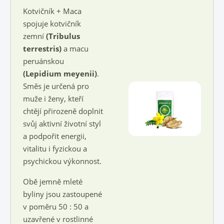
Kotvičník + Maca
spojuje kotvičník
zemní
(Tribulus
terrestris)
a macu
peruánskou
(Lepidium meyenii)
.
Směs je určená pro
muže i ženy, kteří
chtějí přirozeně doplnit
svůj aktivní životní styl
a podpořit energii,
vitalitu i fyzickou a
psychickou výkonnost.
Obě jemně mleté
byliny jsou zastoupené
v poměru 50 : 50 a
uzavřené v rostlinné