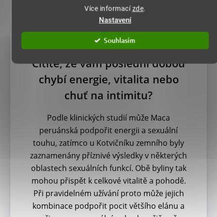
Více informací
zde
.
Nastavení
Souhlasím
Cítíte, že vám poslední dobou
chybí energie, vitalita nebo
chuť na intimitu?
Podle klinických studií může Maca
peruánská podpořit energii a sexuální
touhu, zatímco u Kotvičníku zemního byly
zaznamenány příznivé výsledky v některých
oblastech sexuálních funkcí. Obě byliny tak
mohou přispět k celkové vitalitě a pohodě.
Při pravidelném užívání proto může jejich
kombinace podpořit pocit většího elánu a