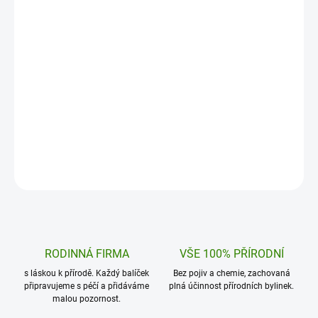
Kotvičník 100 kapslí
Ašvaganda + Maca
348 Kč
348 Kč
Kotvičník zemní (Tribulus Terrestris) –
Síla, vitalita a vnitřní 
přírodní podpora pro vaši hormonální
kapsli. Unikátní spojen
rovnováhu, vitalitu a celkovou…
adaptogenů – Ašvagan
Do košíku
Do košíku
RODINNÁ FIRMA
VŠE 100% PŘÍRODNÍ
s láskou k přírodě. Každý balíček
Bez pojiv a chemie, zachovaná
připravujeme s péčí a přidáváme
plná účinnost přírodních bylinek.
malou pozornost.