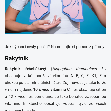
Jak dýchací cesty posílit? Naordinujte si pomoc z přírody!
Rakytník
Rakytník řešetlákový
(
Hippophae rhamnoides L.)
obsahuje velké množství vitamínů A, B, C, E, K1, F a
širokou paletu minerálních látek. Zajímavostí je také to, že
v něm najdeme
10 x více vitaminu C
, než obsahuje citron
a 12 x více než pomeranč. Je také bohatou zásobárnou
vitamínu E, kterého obsahuje vůbec nejvíc ze všech
rostlinných plodů.