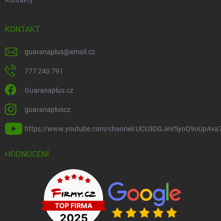
KONTAKT
guaranaplus
@
email.cz
777 240 791
Guaranaplus.cz
guaranapluscz
https://www.youtube.com/channel/UCU3DGJeV5yoQ9oUpAva
HODNOCENÍ