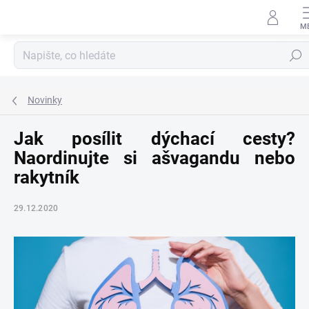
Přejít
na
obsah
Hledat
Novinky
Jak posílit dýchací cesty?
Naordinujte si ašvagandu nebo
rakytník
29.12.2020