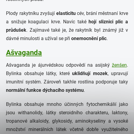
Plody rakytníku zvyšují
elasticitu
cév, brání městnaní krve
a snižuje koagulaci krve. Navíc také
hojí sliznici plic a
průdušek
. Zajímavé také je, že rakytník byl známý již v
dávné minulosti a užíval se při
onemocnění plic
.
Ašvaganda
Ašvaganda je ájurvédskou odpovědí na asijský
ženšen
.
Bylinka obsahuje látky, které
uklidňují mozek
, upravují
imunitní systém. Zároveň takhle rostlina podporuje taky
normální
funkce dýchacího systému
.
Bylinka obsahuje mnoho účinných fytochemikálií jako
jsou withanolidy, látky steroidního charakteru, laktony,
tropanové alkaloidy, glykosidy, aminokyseliny a vysoké
množství minerálních látek včetně dobře využitelného