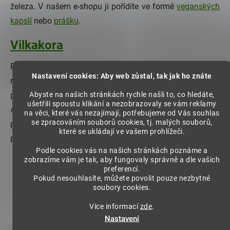
železa. V našem e-shopu ji pořídíte ve formě
veganských
kapslí
nebo
prášku
.
Vilkakora
Původní obyvatelé deštných pralesů Amazonie tuto
Nastavení cookies: Aby web zůstal, tak jak ho znáte
rostlinu uctívali pro její příznivé vlastnosti, díky kterým ji
Abyste na našich stránkách rychle našli to, co hledáte,
pojmenovali Vilcacora, což v překladu znamená “
svatá
ušetřili spoustu klikání a nezobrazovaly se vám reklamy
rostlina"
. Vilkakora se může pochlubit
pozitivními účinky
,
na věci, které vás nezajímají, potřebujeme od Vás souhlas
se zpracováním souborů cookies, tj. malých souborů,
proto je dobré ji užívat (ve formě
kapslí
nebo
prášku
) jako
které se ukládají ve vašem prohlížeči.
prevenci.
Podle cookies vás na našich stránkách poznáme a
zobrazíme vám je tak, aby fungovaly správně a dle vašich
preferencí.
Pokud nesouhlasíte, můžete povolit pouze nezbytné
soubory cookies.
Předchozí článek
Další článek
Více informací
zde
.
Nastavení