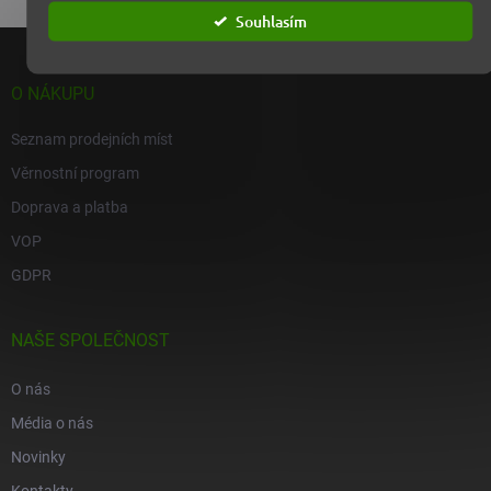
Souhlasím
Z
á
p
O NÁKUPU
a
t
Seznam prodejních míst
í
Věrnostní program
Doprava a platba
VOP
GDPR
NAŠE SPOLEČNOST
O nás
Média o nás
Novinky
Kontakty