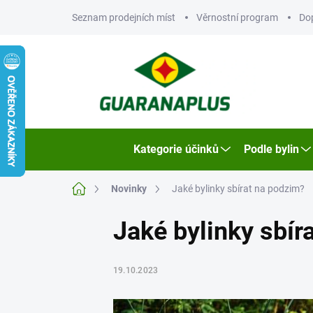
Přejít
Seznam prodejních míst
Věrnostní program
Do
na
obsah
Kategorie účinků
Podle bylin
Domů
Novinky
Jaké bylinky sbírat na podzim?
Jaké bylinky sbír
19.10.2023