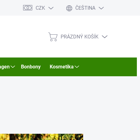
CZK
ČEŠTINA
PRÁZDNÝ KOŠÍK
NÁKUPNÍ
KOŠÍK
agen
Bonbony
Kosmetika