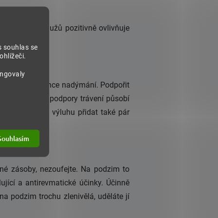
nšen
, který u mužů pozitivně ovlivňuje
s souhlas se
hlížeči.
ungovaly
 a vyšší frekvence nadýmání. Podpořit
 stonku. Kromě podpory trávení působí
vení můžete do výluhu přidat také pár
Souhlasím
tečné zásoby, nezoufejte. Na podzim to
jící a antirevmatické účinky. Účinně
na podzim trochu zlenivělá, uděláte jí