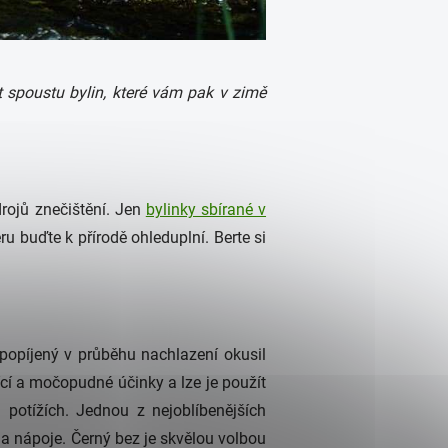
t spoustu bylin, které vám pak v zimě
rojů znečištění. Jen
bylinky sbírané v
ru buďte k přírodě ohleduplní. Berte si
popíjený v průběhu nachlazení okusil
ící a močopudné účinky a lze je použít
 potížích. Jednou z nejoblíbenějších
o a nápoje. Černý bez je skvělou volbou