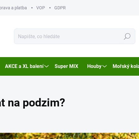
prava a platba
VOP
GDPR
Hledat
AKCE a XL balení
Super MIX
Houby
Mořský kol
at na podzim?