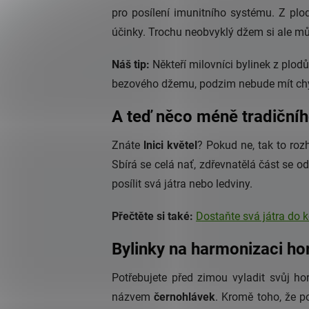
pro posílení imunitního systému. Z pl
účinky. Trochu neobvyklý džem si ale můž
Náš tip:
Někteří milovníci bylinek z plodů
bezového džemu, podzim nebude mít chyb
A teď něco méně tradiční
Znáte
lnici květel
? Pokud ne, tak to roz
Sbírá se celá nať, zdřevnatělá část se o
posílit svá játra nebo ledviny.
Přečtěte si také:
Dostaňte svá játra do 
Bylinky na harmonizaci h
Potřebujete před zimou vyladit svůj ho
názvem
černohlávek
. Kromě toho, že po