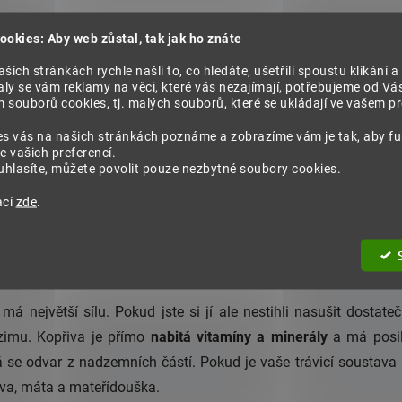
ookies: Aby web zůstal, tak jak ho znáte
nohlávek? Hormonální systém dokáže výborně vyladit také
že
šich stránkách rychle našli to, co hledáte, ušetřili spoustu klikání a
nu
.
ly se vám reklamy na věci, které vás nezajímají, potřebujeme od Vá
souborů cookies, tj. malých souborů, které se ukládají ve vašem pro
es vás na našich stránkách poznáme a zobrazíme vám je tak, aby f
e vašich preferencí.
ižuje celkové množství pohybu a s tím souvisí potíže s trávením
hlasíte, můžete povolit pouze nezbytné soubory cookies.
z
mateřídoušky
, ze které se sbírá kvetoucí nať bez dřevnatého
ací
zde
.
ovou soustavu
a mírní riziko vzniku infekce. Pro podporu trá
i
y má největší sílu. Pokud jste si jí ale nestihli nasušit dosta
zimu. Kopřiva je přímo
nabitá vitamíny a minerály
a má posilu
á se odvar z nadzemních částí. Pokud je vaše trávicí soustava 
iva, máta a mateřídouška.