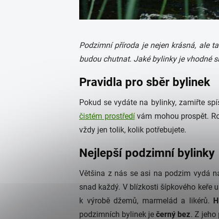
Podzimní příroda je nejen krásná, ale t
budou chutnat. Jaké bylinky je vhodné sb
Pravidla pro sběr bylinek
Pokud se vydáte na bylinky, zamiřte spíš
čistém prostředí
vám mohou prospět. R
vždy jen tolik, kolik potřebujete.
Nejlepší podzimní bylinky
Většina z nás se asi na podzim vydá na
snad každý. V blízkosti šípkového keře u
k výrobě džemů, marmelád a likérů.
H
podzimních bylinek je
černý bez
. Z jeho