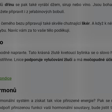
odů
dřínu
se pak také vyrábí džem, sirup nebo víno. Jsou bohat
ete připravit i z jeřabinových bobulí.
 černého bezu připravují také skvěle chutnající
likér
. A když k n
u. Navíc vám za to vaše tělo poděkuji.
ho
hodně napravte. Tato krásná žlutě kvetoucí bylinka se o slovo h
dstřihne. Lnice
podporuje vylučování žluči
a má
močopudné úči
kondice
ormonů
rmonální systém a získat tak více přirozené energie? Pak se
dpoří přirozenou funkci vaší hormonální soustavy, bude jistit 