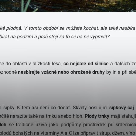
aké plodná. V tomto období se můžete kochat, ale také nasbíra
írat na podzim a proč stojí za to se na ně vypravit?
e do oblastí v blízkosti lesa,
co nejdále od silnice
a dalších zd
ozhodně
nesbírejte vzácné nebo ohrožené druhy
bylin a při sbě
 šípky. K těm asi není co dodat. Skvělý posilující
šípkový čaj
rčitě narazíte také na trnku anebo hloh.
Plody trnky
mají stahuj
loh
se tradičně užívá jako podpůrný prostředek při srdečních
 plodů bohatých na vitaminy A a C lze připravit sirup, džem, vín