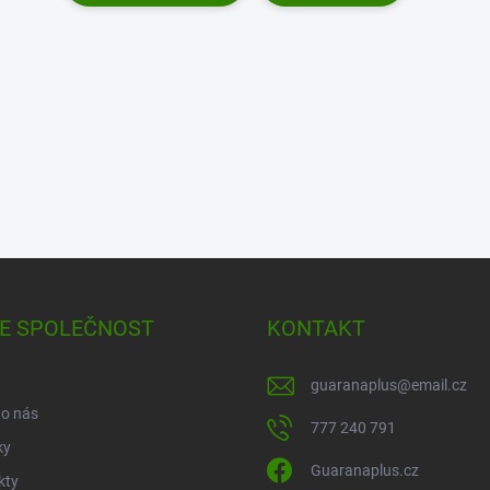
E SPOLEČNOST
KONTAKT
guaranaplus
@
email.cz
 o nás
777 240 791
ky
Guaranaplus.cz
kty