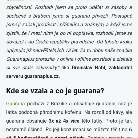
zbytečností. Rozhodl jsem se proto udělat si zásoby a
společně s bratrem jsme si guaranu přivezli. Postupně
jsme ji začali prodávat i přátelům a známým, a když jsme
zjistili, že i mezi nimi je po ní poptávka, rozhodli jsme se
dovážet i do České republiky pravidelně. Od tohoto kroku
uplynulo již neuvěřitelných 13 let. Za tu dobu naše značka
Guaranaplus prorazila v online i offline prostředí a získala
si své stálé zákazníky,“
říká
Bronislav Hábl, zakladatel
serveru guaranaplus.cz.
Kde se vzala a co je guarana?
Guarana
pochází z Brazílie a obsahuje guaranin, což je
látka podobná přírodnímu kofeinu. Na rozdíl od kávy, ale
guarana obsahuje
3x až 4x více
této látky. Proto je tak
nesmírně účinná. Po její konzumaci se můžete těšit na
6