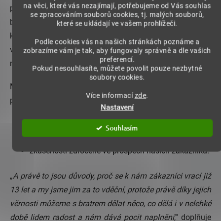
na věci, které vás nezajímají, potřebujeme od Vás souhlas
podobách, od tablet, po kapsle, prášek, malé balení, velké
se zpracováním souborů cookies, tj. malých souborů,
balení, atd.můžeme zodpovědně a s čistým svědomím
které se ukládají ve vašem prohlížeči.
konstatovat, že
guarana je úžasná bylinka
, která prospěje
Podle cookies vás na našich stránkách poznáme a
všem a v mnoha směrech.“ Více informací o naší guaraně
zobrazíme vám je tak, aby fungovaly správně a dle vašich
preferencí.
naleznete na webu
www.guaranazbrazilie.cz
.
Pokud nesouhlasíte, můžete povolit pouze nezbytné
soubory cookies.
Mezi přednosti pravé brazilské guarany z guaranaplus.cz
Více informací
zde
.
patří především:
Nastavení
jasný původ,
Souhlasím
kvalitní složení,
zkušenosti zúročené ve prospěch našich zákazníků.
„
A právě to jsou důvody, proč se k nám zákazníci vrací již
13 let a my jsme jim za to vděční, protože právě díky jejich
věrnosti můžeme s bratrem dělat něco, co dělá i v nelehké
době lidem radost a nám dává pocit naplnění
,“ doplňuje