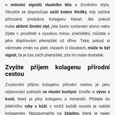
o
vnímání signálů vlastního těla
a životního stylu.
Obvykle se doporučuje
začít kolem třicítky
, kdy začíná
přirozená produkce kolagenu klesat. Ale pokud
máte
aktivní životní styl,
jste často vystaveni slunci nebo
žijete v prostředí s vysokou mírou znečištění, můžete o
jeho doplňování přemýšlet už dříve. Také, pokud si
všimnete změn na pleti, vlasech či kloubech,
může to být
signál
, že je čas začít přemýšlet, zda ho máte dostatek.
Zvyšte příjem kolagenu přírodní
cestou
Zvyšování příjmu kolagenu přírodní cestou je jako
objevování pokladů
ve vlastní kuchyni
. Uvařte si
vývar z
kostí,
který je plný kolagenu a minerálů. Přidejte do
jídelníčku
ryby s kůží
, z nichž každé sousto je nabité
kolagenem. Nezapomeňte na
želatinu
, která je nejen