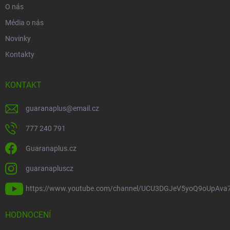
O nás
Média o nás
Novinky
Kontakty
KONTAKT
guaranaplus
@
email.cz
777 240 791
Guaranaplus.cz
guaranapluscz
https://www.youtube.com/channel/UCU3DGJeV5yoQ9oUpAva
HODNOCENÍ