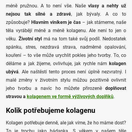
méně pružnou. A to není vše. Naše
vlasy a nehty už
nejsou tak silné a zdravé
, jak bývaly. A co to
způsobuje?
Hlavním viníkem je čas
– jak stárneme, naše
těla vyrábějí méně a méně kolagenu. Ale není to jen o
věku.
Životní styl
má na tom také svůj podíl. Nedostatek
spánku, stres, nezdravá strava, nadměrné opalování,
kouření – to vše může urychlit pokles jeho tvorby. To, co
děláme a jak žijeme, ovlivňuje, jak rychle nám
kolagen
ubývá
. Ale naštěstí tento proces není úplně nezvratný. I
malé změny v životním stylu můžou pozitivně ovlivnit
jeho tvorbu a navíc ho můžete přirozeně
doplňovat
stravou a
kolagenem ve formě výživových doplňků
.
Kolik potřebujeme kolagenu
Kolagen potřebuje denně, ale jak víme, že ho máme dost?
To je trochu jako hádanka. S věkem v našem těle