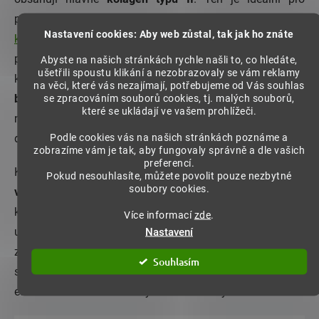
podporu pohybového aparátu. Na druhé straně,
mořský
Nastavení cookies: Aby web zůstal, tak jak ho znáte
kolagen
, který se získává z rybí kůže a šupin se vyznačuje
převážně přítomností
kolagenu typu I
, který se nachází v
Abyste na našich stránkách rychle našli to, co hledáte,
ušetřili spoustu klikání a nezobrazovaly se vám reklamy
kůži. Zároveň je
lehčí na trávení a má vysokou
na věci, které vás nezajímají, potřebujeme od Vás souhlas
biologickou dostupnost
, což znamená, že naše tělo si z
se zpracováním souborů cookies, tj. malých souborů,
které se ukládají ve vašem prohlížeči.
něj vezme maximum. Jeho speciální schopnosti jsou
Podle cookies vás na našich stránkách poznáme a
důležité pro
zdravou a pružnou pleť a pevné kosti
.
zobrazíme vám je tak, aby fungovaly správně a dle vašich
preferencí.
Kolagen je tedy nejen pro naše klouby. Je to náš
spojenec
Pokud nesouhlasíte, můžete povolit pouze nezbytné
soubory cookies.
v boji za zdraví a krásu
. Tak proč ho nezačlenit do naší
každodenní rutiny a užívat si jeho přínosů na plno? Zda
Více informací
zde
.
už je váš zájem o kolagen motivován potřebou zlepšení
Nastavení
zdraví kloubů nebo celkového zdravotního stavu, je dobré
Souhlasím
si určit,
jaký typ kolagenu je pro vás nejlepší
a jak ho
efektivně začlenit do stravy a životního stylu.