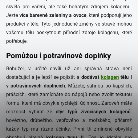
skvělá pro vaření, ale také bohatým zdrojem kolagenu.
Jezte
více barevné zeleniny a ovoce
, které podporují jeho
produkci v těle. Tyto jednoduché změny ve stravě mohou
vašemu tělu poskytnout přírodní zdroje kolagenu, které
potřebuje.
Pomůžou i potravinové doplňky
Bohužel, v určité chvíli už ani správná strava není
dostačující a je lepší se pojistit a
dodávat
kolagen
tělu i
v potravinových doplňcích
. Můžete, sáhnou po kapslích,
prášcích, které zamícháte do nápojů nebo zvolit tekutou
formu, která má obvykle rychlejší účinnost. Zároveň máte
možnost vybírat ze
čtyř typů živočišných kolagenů
:
hovězího, drůbežího, vepřového a mořského, přičemž
každý typ má různé účinky. První tři zmíněné obvykle
obsahují hlavně
kolagen typu II
. Ten je ideální pro