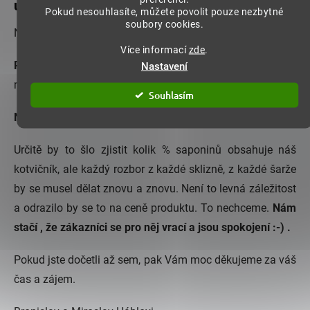
užívat dlouhodobě?
Pokud nesouhlasíte, můžete povolit pouze nezbytné
soubory cookies.
Na obě otázky bychom odpověděli NE.
Více informací
zde
.
Raději jsme si zvolili tu 100% přírodní cestu
, kdy věříme
Nastavení
matce přírodě v její sílu a originalitu.
Souhlasím
Nejsme zastánci chemie ani různých "vylepšení" bylinek.
Určitě by to šlo zjistit kolik % saponinů obsahuje náš
kotvičník, ale každý rozbor z každé sklizně, z každé šarže
by se musel dělat znovu a znovu. Není to levná záležitost
a odrazilo by se to na ceně produktu. To nechceme.
Nám
stačí , že zákazníci se pro něj vrací a jsou spokojení :-) .
Pokud jste dočetli až sem, pak Vám moc děkujeme za váš
čas a zájem.