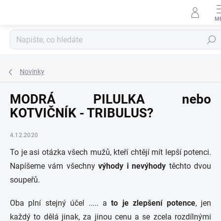
Přejít
na
obsah
Hledat
Novinky
MODRÁ PILULKA nebo
KOTVIČNÍK - TRIBULUS?
4.12.2020
To je asi otázka všech mužů, kteří chtějí mít lepší potenci.
Napíšeme vám všechny
výhody i nevýhody
těchto dvou
soupeřů.
Oba plní stejný účel ..... a
to je zlepšení potence
, jen
každý to dělá jinak, za jinou cenu a se zcela rozdílnými