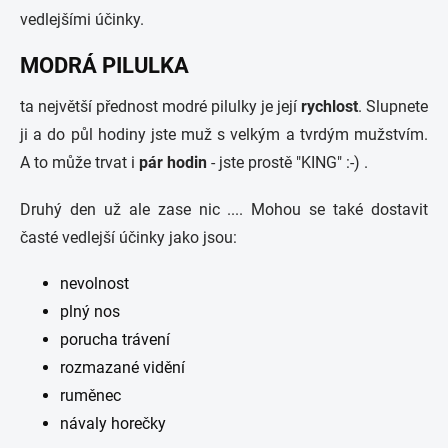
vedlejšími účinky.
MODRÁ PILULKA
ta největší přednost modré pilulky je její
rychlost
. Slupnete
ji a do půl hodiny jste muž s velkým a tvrdým mužstvím.
A to může trvat i
pár hodin
- jste prostě "KING" :-) .
Druhý den už ale zase nic .... Mohou se také dostavit
časté vedlejší účinky jako jsou:
nevolnost
plný nos
porucha trávení
rozmazané vidění
ruměnec
návaly horečky