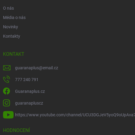
O nás
Média o nás
Novinky
Kontakty
KONTAKT
guaranaplus
@
email.cz
777 240 791
Guaranaplus.cz
guaranapluscz
https://www.youtube.com/channel/UCU3DGJeV5yoQ9oUpAva
HODNOCENÍ