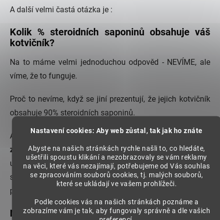
A další velmi častá otázka je :
Kolik % steroidních saponinů obsahuje váš
kotvičník?
Na to máme velmi jednoduchou odpověd - NEVÍME, ale
víme, že to funguje.
Proč to nevíme, když se jiní prezentují, že jejich kotvičník
obsahuje 90% steroidních saponinů.
Nastavení cookies: Aby web zůstal, tak jak ho znáte
Ano, ten kdo prodává
EXTRAKT ( výtažek - chemicky
Abyste na našich stránkách rychle našli to, co hledáte,
zpracovaný )
ví, že tam má 90% saponinů, protože je to
ušetřili spoustu klikání a nezobrazovaly se vám reklamy
už tak chemicky zpracované a může i tvrdit , že je to 9%
na věci, které vás nezajímají, potřebujeme od Vás souhlas
se zpracováním souborů cookies, tj. malých souborů,
silnější než samotná bylinka. ( té síle až tolik nevěříme, v
které se ukládají ve vašem prohlížeči.
porovnáví s čistou bylinkou )
Podle cookies vás na našich stránkách poznáme a
zobrazíme vám je tak, aby fungovaly správně a dle vašich
Naše otázka zní: Je to přírodní? A může se to
preferencí.