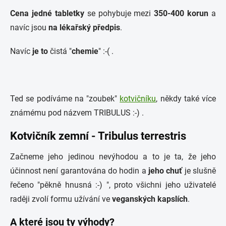
Cena jedné tabletky
se pohybuje mezi
350-400 korun
a
navíc jsou
na lékařský předpis
.
Navíc
je to
čistá "
chemie
" :-( .
Ted se podíváme na "zoubek"
kotvičníku
, někdy také více
známému pod názvem TRIBULUS :-) .
Kotvičník zemní - Tribulus terrestris
Začneme jeho jedinou nevýhodou a to je ta, že jeho
účinnost není garantována do hodin a
jeho chuť
je slušně
řečeno "pěkně hnusná :-) ", proto všichni jeho uživatelé
raději zvolí formu užívání ve
veganských kapslích
.
A které jsou ty výhody?