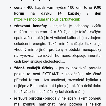
cena
- 400 kapslí vám vydrží 100 dní, to je
9.90
korun na dávku (4 kapsle) / den
https://eshop.guaranaplus.cz/kotvicnik
zdravotní benefity
- nejenže je schopný zvýšit
mužům testosteron až o 30 %, ale je také skvělým
spalovačem tuků ( to ví všichni kulturisti ) a zdrojem
celodenní energie. Také mírně snižuje tlak a je
vhodný mimo jiné i pro ženy v období menopauzy
na vyrovnání ženských hormonů, zlepšuje imunitu,
čistí krev, snižuje cholesterol....
žádné vedlejší účinky
- jen ty pozitivní, protože
pokud to není EXTRAKT z kotvičníku, ale čistá
přírodní forma - tzn usušená, rozemletá bylinka (
nejlépe z Bulharska, nat i plody ), tak čím delší dobu
to užíváte, tím lepší účinky kotvičník má :-) .
je 100% přírodní
- příroda ví nejlépe v jakém poměru
má bylinku namíchat, není potřeba silnějších