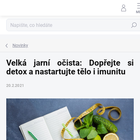
Přejít
na
obsah
Hledat
Novinky
Velká jarní očista: Dopřejte si
detox a nastartujte tělo i imunitu
20.2.2021