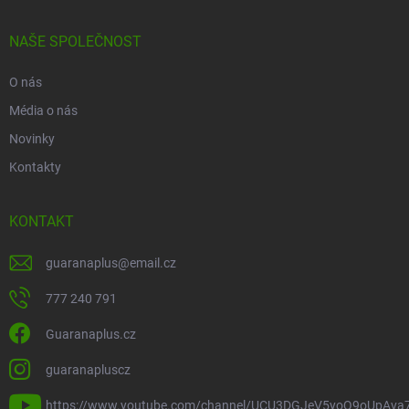
NAŠE SPOLEČNOST
O nás
Média o nás
Novinky
Kontakty
KONTAKT
guaranaplus
@
email.cz
777 240 791
Guaranaplus.cz
guaranapluscz
https://www.youtube.com/channel/UCU3DGJeV5yoQ9oUpAva