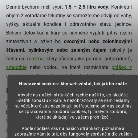
Denně bychom měli vypít
1,5 – 2,5 litru vody
. Konkrétní
objem životadárné tekutiny se samozřejmě odvíjí od váhy,
výšky, aktuální kondice i zdravotního stavu jedince.
Během detoxikační kúry se nicméně vyplatí pitný režim
zintenzivnit a oživit ho
ovocnými nebo zeleninovými
šťávami
,
bylinkovým nebo zeleným čajem
(skvělý je
třeba čaj
matcha
, který působí jako přírodní antioxidant),
smoothie
nebo vodou, ve které rozmícháte
prášek z
chlorelly
,
spiruliny
nebo dalších zelených superpotravin.
Nastavení cookies: Aby web zůstal, tak jak ho znáte
Přizvěte si na pomoc bylinky
Abyste na našich stránkách rychle našli to, co hledáte,
ušetřili spoustu klikání a nezobrazovaly se vám reklamy
Podpořte detoxikaci silou přírody a naordinujte si
na věci, které vás nezajímají, potřebujeme od Vás souhlas
se zpracováním souborů cookies, tj. malých souborů,
bylinkovou kúru
. S očistou organismu pomůžou zejména
které se ukládají ve vašem prohlížeči.
zelené superpotraviny
, kam patří zmíněná řasa
chlorella
,
Podle cookies vás na našich stránkách poznáme a
spirulina
nebo třeba
mladý ječmen
a velejemný
zelený čaj
zobrazíme vám je tak, aby fungovaly správně a dle vašich
matcha
. Co mají tyhle „
zelence
“ společného? Jde o