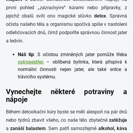
první pohled „
zázračnými
“ kúrami nebo přípravky, z
jejichž obalů svítí ono magické slůvko
detox
. Správná
očista našeho těla a organismu spočívá spíše v nastolení
odlehčovacích dnů, čímž podpoříte správnou činnost jater
a ledvin.
Náš tip
: S očistou zmíněných jater pomůže třeba
ostropestřec
– oblíbená bylinka, která přispívá k
normální činnosti nejen jater, ale také srdce a
trávicího systému.
Vynechejte některé potraviny a
nápoje
Během detoxikační kúry byste se měli alespoň na pár dnů
nebo týdnů zbavit všeho, co naše tělo zbytečně
zatěžuje
a
zanáší balastem
. Sem patří samozřejmě
alkohol, káva