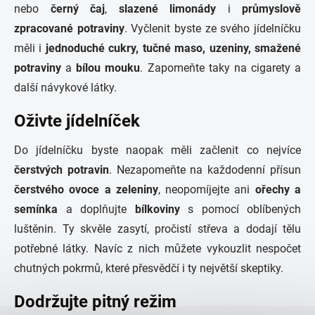
nebo
černý čaj
,
slazené limonády
i
průmyslově
zpracované potraviny
. Vyčlenit byste ze svého jídelníčku
měli i
jednoduché cukry, tučné maso, uzeniny, smažené
potraviny
a
bílou mouku
. Zapomeňte taky na cigarety a
další návykové látky.
Oživte jídelníček
Do jídelníčku byste naopak měli začlenit co nejvíce
čerstvých potravin
. Nezapomeňte na každodenní přísun
čerstvého ovoce a zeleniny
, neopomíjejte ani
ořechy a
semínka
a doplňujte
bílkoviny
s pomocí oblíbených
luštěnin. Ty skvěle zasytí, pročistí střeva a dodají tělu
potřebné látky. Navíc z nich můžete vykouzlit nespočet
chutných pokrmů, které přesvědčí i ty největší skeptiky.
Dodržujte pitný režim