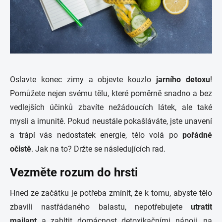
Oslavte konec zimy a objevte kouzlo
jarního detoxu
!
Pomůžete nejen svému tělu, které poměrně snadno a bez
vedlejších účinků zbavíte nežádoucích látek, ale také
mysli a imunitě. Pokud neustále pokašláváte, jste unavení
a trápí vás nedostatek energie, tělo volá po
pořádné
očistě
. Jak na to? Držte se následujících rad.
Vezměte rozum do hrsti
Hned ze začátku je potřeba zmínit, že k tomu, abyste tělo
zbavili nastřádaného balastu, nepotřebujete
utratit
majlant
a zahltit domácnost detoxikačními nápoji, na