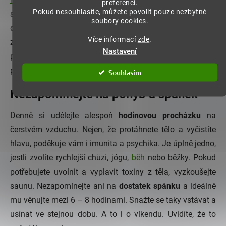
preferencí.
Pokud nesouhlasíte, můžete povolit pouze nezbytné
skupinu potravin, které jsou velmi bohaté na živiny
soubory cookies.
důležité pro naše tělo i mentální pohodu. Bohatá
Více informací
zde
.
zásobárna minerálů a
antioxidantů
tak dokáže snadno
Nastavení
podpořit detoxikaci organismu a pomoct s nastartováním
přirozené imunity člověka.
Souhlasím
Nezapomínejte na pohyb a spánek
Denně si udělejte alespoň
hodinovou procházku
na
čerstvém vzduchu. Nejen, že protáhnete tělo a vyčistíte
hlavu, poděkuje vám i imunita a psychika. Je úplně jedno,
jestli zvolíte rychlejší chůzi, jógu,
běh
nebo běžky. Pokud
potřebujete uvolnit a vyplavit toxiny z těla, vyzkoušejte
saunu. Nezapomínejte ani na
dostatek spánku
a ideálně
mu věnujte mezi 6 – 8 hodinami. Snažte se taky vstávat a
usínat ve stejnou dobu. A to i o víkendu. Uvidíte, že to