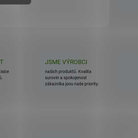
ET
JSME VÝROBCI
isíce
našich produktů. Kvalita
ů.
surovin a spokojenost
zákazníka jsou naše priority.