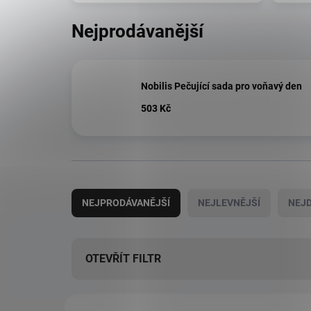
Nejprodávanější
Nobilis Pečující sada pro voňavý den
503 Kč
Ř
a
NEJPRODÁVANĚJŠÍ
NEJLEVNĚJŠÍ
NEJD
z
e
n
í
OTEVŘÍT FILTR
p
r
V
o