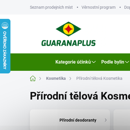
Přejít
Seznam prodejních míst
Věrnostní program
Do
na
obsah
Kategorie účinků
Podle bylin
Domů
Kosmetika
Přírodní tělová Kosmetika
Přírodní tělová Kosm
Přírodní deodoranty