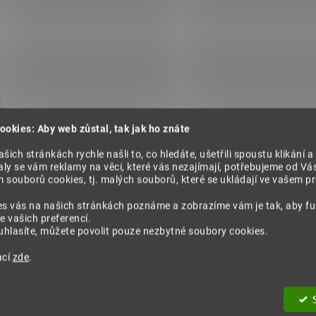
VÝPRODEJ
ookies: Aby web zůstal, tak jak ho znáte
šich stránkách rychle našli to, co hledáte, ušetřili spoustu klikání a
ly se vám reklamy na věci, které vás nezajímají, potřebujeme od Vá
souborů cookies, tj. malých souborů, které se ukládají ve vašem pro
es vás na našich stránkách poznáme a zobrazíme vám je tak, aby f
e vašich preferencí.
Nobilis Sada hydratační levandulové
hlasíte, můžete povolit pouze nezbytné soubory cookies.
péče
ací
zde
.
1 064 Kč
Do košíku