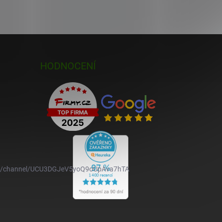
HODNOCENÍ
om/channel/UCU3DGJeV5yoQ9oUpAva7hTA