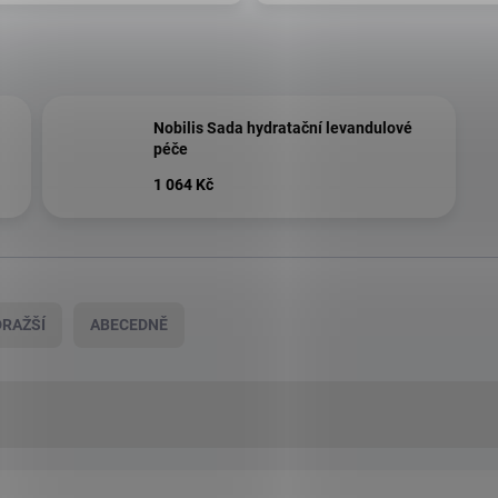
Nobilis Sada hydratační levandulové
péče
1 064 Kč
RAŽŠÍ
ABECEDNĚ