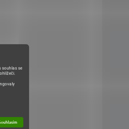
s souhlas se
hlížeči.
ungovaly
Souhlasím