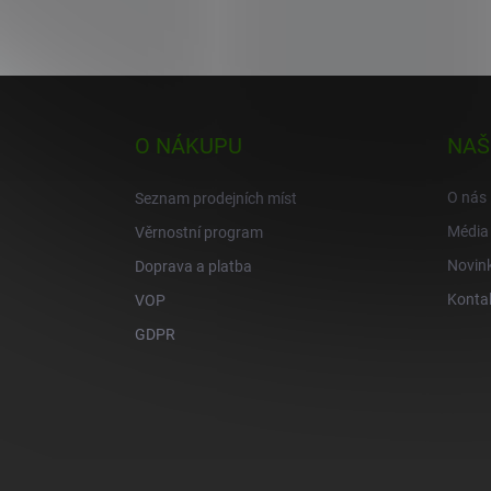
Z
á
p
O NÁKUPU
NAŠ
a
t
O nás
Seznam prodejních míst
í
Média
Věrnostní program
Novin
Doprava a platba
Konta
VOP
GDPR