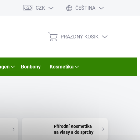
CZK
ČEŠTINA
PRÁZDNÝ KOŠÍK
NÁKUPNÍ
KOŠÍK
agen
Bonbony
Kosmetika
Přírodní Kosmetika
na vlasy a do sprchy