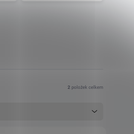
2
položek celkem