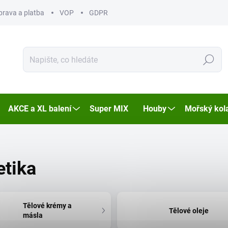
prava a platba
VOP
GDPR
Hledat
AKCE a XL balení
Super MIX
Houby
Mořský kol
etika
Tělové krémy a
Tělové oleje
másla