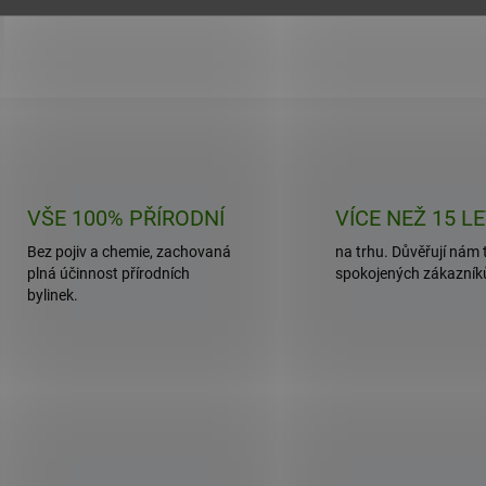
O
v
l
á
d
VŠE 100% PŘÍRODNÍ
VÍCE NEŽ 15 L
a
c
Bez pojiv a chemie, zachovaná
na trhu. Důvěřují nám t
í
plná účinnost přírodních
spokojených zákazník
p
bylinek.
r
v
k
y
v
ý
p
i
s