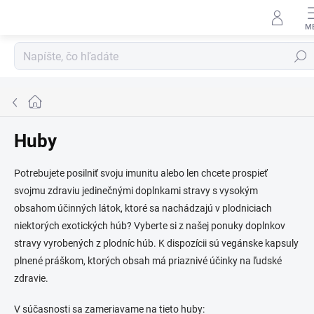
Prejsť
na
obsah
Hľadať
Domov
Huby
Potrebujete posilniť svoju imunitu alebo len chcete prospieť
svojmu zdraviu jedinečnými doplnkami stravy s vysokým
obsahom účinných látok, ktoré sa nachádzajú v plodniciach
niektorých exotických húb? Vyberte si z našej ponuky doplnkov
stravy vyrobených z plodníc húb. K dispozícii sú vegánske kapsuly
plnené práškom, ktorých obsah má priaznivé účinky na ľudské
zdravie.
V súčasnosti sa zameriavame na tieto huby: