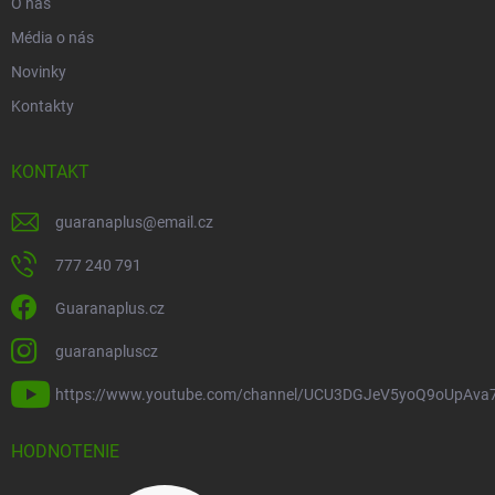
O nás
Média o nás
Novinky
Kontakty
KONTAKT
guaranaplus
@
email.cz
777 240 791
Guaranaplus.cz
guaranapluscz
https://www.youtube.com/channel/UCU3DGJeV5yoQ9oUpAva
HODNOTENIE