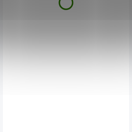
ZVÝHODNENÁ CENA
Hlíva ústřičná prášek
Reishi XL 400 kapslí
75g
63,63 €
12,73 €
Do košíka
Do košíka
Houba Reishi ( Ganoderma
Přírodní přípravek z oblíbené
lucidum, česky Lesklokorka
houby v prášku pro lepší
lesklá ) podporuje: přirozenou
fungování vašeho organismu.
obranyschopnost