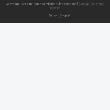
Copyright 2026
GuaranaPlus
. Všetky práva vyhradené.
Upraviť nastavenie
cookies
Vytvoril Shoptet