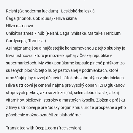
Reishi (Ganoderma lucidum) - Lesklokôrka lesklá
Čaga (Inonotus obliquus) - Hliva šikmá
Hliva ustricová
Unikátna zmes 7 húb (Reishi, Čaga, Shiitake, Maitake, Hericium,
Cordyceps , Tremella )
Asi najznámejšou a najčastejšie konzumovanou z tejto skupiny je
hliva ustricová, ktorú je možné kúpiť aj v Českej republike v
supermarketoch. My však ponúkame kapsule plnené práškom zo
sušených plodníc tejto huby pestovanej v podmienkach, ktoré
umožňujú plný rozvoj účinných látok obsiahnutých v plodniciach.
Hliva ustricová je cenená najmä pre vysoký obsah 1,3 D glukánov,
stopových prvkov, ako sú železo, jód, selén alebo draslík, ale aj
vitamínov, bielkovín, sterolov a mastných kyselín. Zloženie prášku
z hlivy ustricovej je pre ľudský organizmus určite prospešné a jeho
pôsobenie možno označiť za blahodárne.
Translated with DeepL.com (free version)