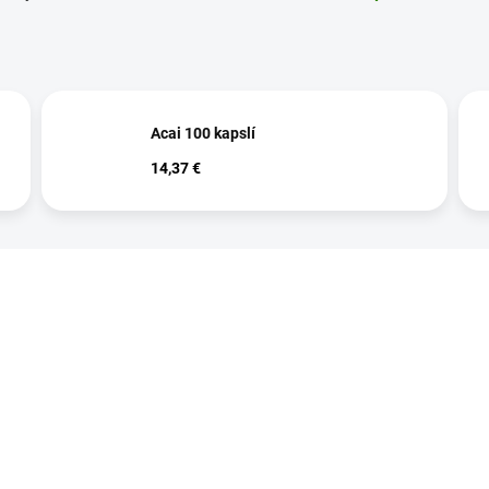
Acai 100 kapslí
14,37 €
Vybráno pro vás