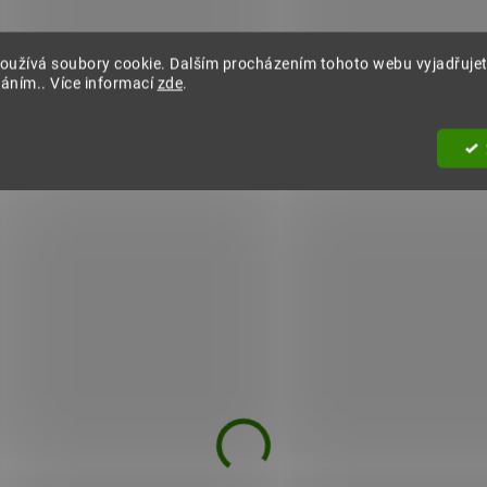
oužívá soubory cookie. Dalším procházením tohoto webu vyjadřujet
váním.. Více informací
zde
.
Acai 100 kapslí
14,37 €
Do košíka
Plody tropické palmy Euterpe oleracea patří mezi
jedny z nejúčinnějších antioxidantů. Kromě
toho...
ZVÝHODNENÁ CENA