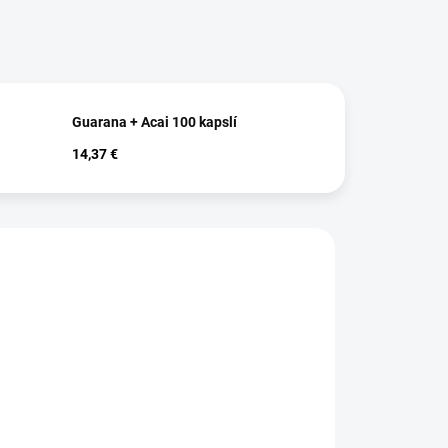
Guarana + Acai 100 kapslí
14,37 €
ZVÝHODNĚNÁ CENA
ZVÝHODNĚNÁ C