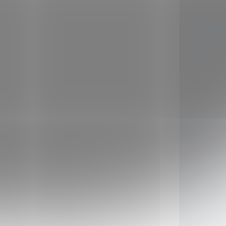
Acai prášek XL 300 g
50,10 €
Do košíka