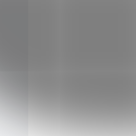
Guarana + Acai XL 400 kapslí
49,24 €
Do košíka