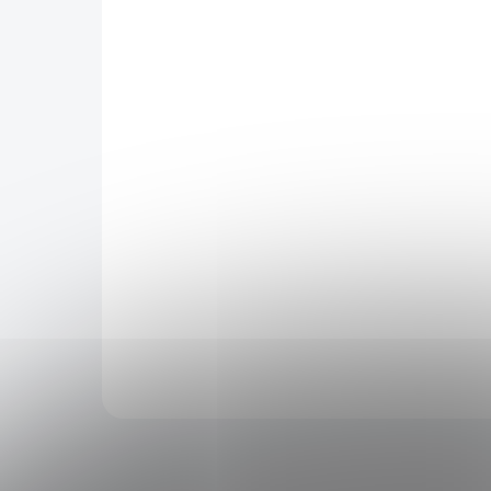
Acai 100 kapslí
Gua
kap
14,37 €
14,
Superovoce z Amazonie pro
Energ
energii, imunitu a krásu. Açaí
doko
(Euterpe oleracea) patří mezi
supe
nejvýživnější…
pral
Do košíku