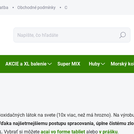
latba
Obchodné podmínky
Ochrana osobních údajů
Hľadať
AKCIE a XL balenie
Super MIX
Huby
Morský ko
ioxidačných látok na svete (10x viac, než má hrozno). Na výrob
ďaka najšetrnejšiemu postupu spracovania, úplne čistému zl
k.
Vybrať si môžete
acai vo forme tabliet
alebo
v prášku
.