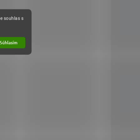
e souhlas s
Guarana + Acai 100 kapslí
Súhlasím
14,37 €
Do košíka
energie-tonus-únava fyzická a psychická vitalita
imunitní systém kontrola tělesné hmotnosti a
metabolismus tuků...
ZVÝHODNENÁ CENA