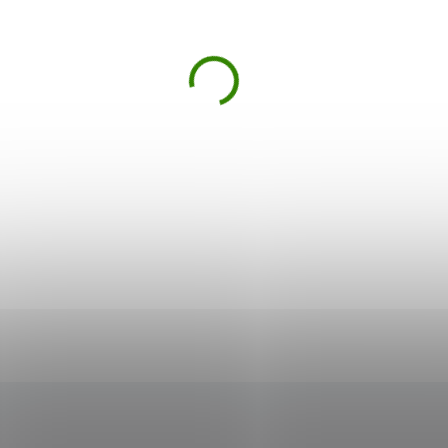
rana + Acai 100
Acai prášek 50 g
slí
37 €
9,83 €
ie, antioxidanty a vitalita v
Objevte sílu Acai prášku –
nalé rovnováze. Dvě
koncentrovanou esenci temně
rpotraviny z amazonského
purpurových bobulí z Amazonie
esa v jedné…
Každá dávka je…
Do košíku
Do košíku