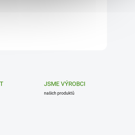
Acai berry představuje komplex vitamínů,
minerálů, nenasycených mastných kyselin,
bílkovin, vlákniny, rostlinných...
ET
JSME VÝROBCI
našich produktů