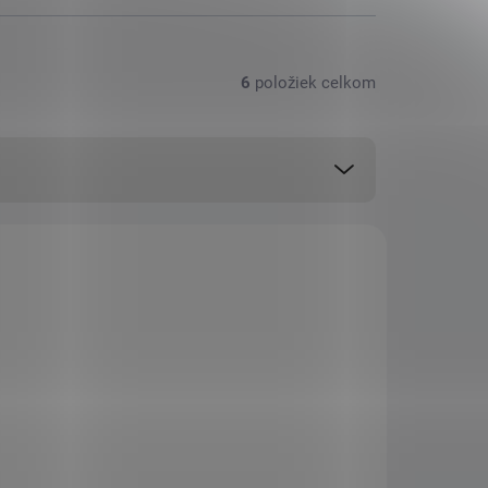
6
položiek celkom