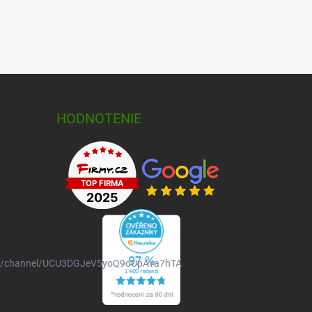
HODNOTENIE
om/channel/UCU3DGJeV5yoQ9oUpAva7hTA