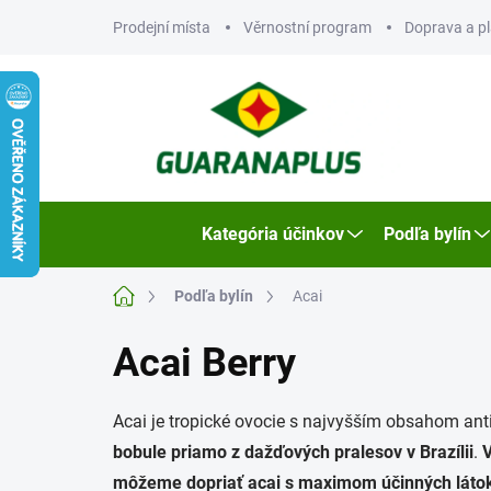
Prejsť
Prodejní místa
Věrnostní program
Doprava a p
na
obsah
Kategória účinkov
Podľa bylín
Domov
Podľa bylín
Acai
Acai Berry
Acai je tropické ovocie s najvyšším obsahom ant
bobule priamo z dažďových pralesov v Brazílii
.
V
môžeme dopriať acai s maximom účinných láto