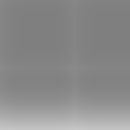
Acai XL 400 kapslí
49,24 €
Do košíka