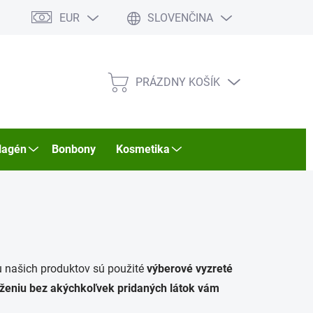
EUR
SLOVENČINA
PRÁZDNY KOŠÍK
NÁKUPNÝ
KOŠÍK
lagén
Bonbony
Kosmetika
u našich produktov sú použité
výberové vyzreté
oženiu bez akýchkoľvek pridaných látok vám