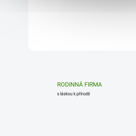
energie-tonus-únava fyzická a psychická vitalita
imunitní systém kontrola tělesné hmotnosti a
metabolismus tuků
RODINNÁ FIRMA
s láskou k přírodě