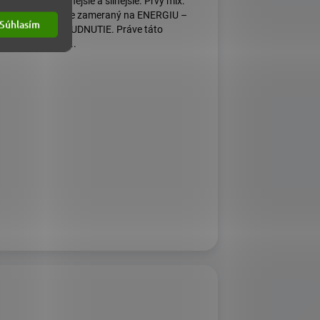
pojení sú efektívnejšie a silnejšie. Prvý mix:
ARANA + ACAI je zameraný na ENERGIU –
Súhlasím
TOXIKÁCIU - CHUDNUTIE. Práve táto
mbinácia 2 najo...