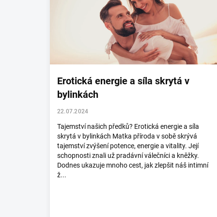
i
s
č
l
á
n
k
o
Erotická energie a síla skrytá v
v
bylinkách
22.07.2024
Tajemství našich předků? Erotická energie a síla
skrytá v bylinkách Matka příroda v sobě skrývá
tajemství zvýšení potence, energie a vitality. Její
schopnosti znali už pradávní válečníci a kněžky.
Dodnes ukazuje mnoho cest, jak zlepšit náš intimní
ž...