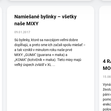
Namiešané bylinky – všetky
naše MIXY
09.01.2017
Sú bylinky, ktoré sa navzájom veľmi dobre
dopĺňajú, a preto sme ich začali spolu miešať –
a tak vznikli v minulom roku naše prvé
MIXY: „GUMA“ (guarana + maka) a
„KOMA“ (kotvičník + maka). Tieto mixy majú
4 R
veľký úspech zvlášť v XL ...
MOD
15.08
Vynál
život
páni 
pomo
erekc
polov