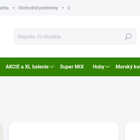
latba
Obchodné podmínky
Ochrana osobních údajů
Hľadať
AKCIE a XL balenie
Super MIX
Huby
Morský ko