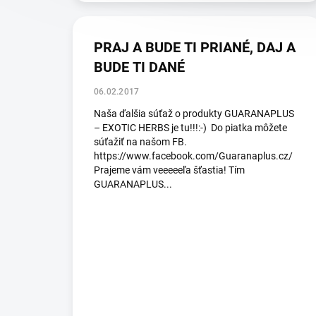
PRAJ A BUDE TI PRIANÉ, DAJ A
BUDE TI DANÉ
06.02.2017
Naša ďalšia súťaž o produkty GUARANAPLUS
– EXOTIC HERBS je tu!!!:-) Do piatka môžete
súťažiť na našom FB.
https://www.facebook.com/Guaranaplus.cz/
Prajeme vám veeeeeľa šťastia! Tím
GUARANAPLUS...