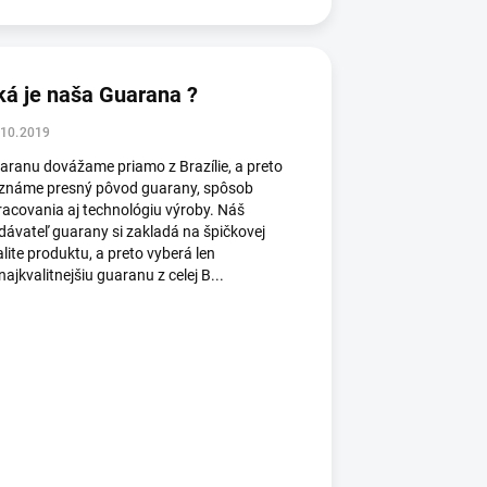
ká je naša Guarana ?
.10.2019
aranu dovážame priamo z Brazílie, a preto
známe presný pôvod guarany, spôsob
racovania aj technológiu výroby. Náš
dávateľ guarany si zakladá na špičkovej
alite produktu, a preto vyberá len
najkvalitnejšiu guaranu z celej B...