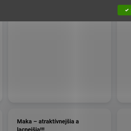
v s
„Všetky bylinky sú tie NAJ.“ Ale nie je to také
GU
jednoduché, každá bylinka – ta...
DE
ko
Maka – atraktívnejšia a
lacnejšia!!!