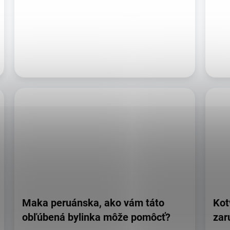
Maka peruánska, ako vám táto
Kot
obľúbená bylinka môže pomôcť?
zar