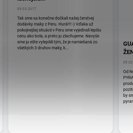
09.03.2017
Tak sme sa konečne dočkali našej čerstvej
dodávky maky z Peru. Hurá!!!:-) Vďaka už
pokojnejšej situácii v Peru sme vyjednali lepšiu
cenu ako bola, a preto ju zlacňujeme. Navyše
sme ju ešte vylepšili tým, že je namiešaná zo
GU
všetkých 3 druhov maky, k...
ŽEN
09.02
Od N
PYRAM
produ
pozit
by sm
pyram