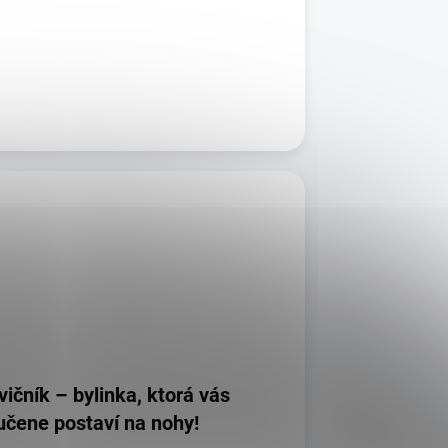
vičník – bylinka, ktorá vás
učene postaví na nohy!