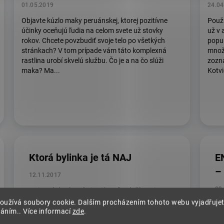
01.05.2019
24.04
Objavte kúzlo maky peruánskej, ktorej pozitívne
Použí
účinky oceňujú ľudia na celom svete už stovky
už v
rokov. Chcete povzbudiť svoje telo po všetkých
popu
stránkach? V tom prípade vám táto komplexná
množs
rastlina urobí skvelú službu. Čo je a na čo slúži
zozná
maka? Ma...
Kotvi
Ktorá bylinka je tá NAJ
E
–
12.11.2017
09
To je otázka, ktorú si asi hneď položíte pri
pohľade na našu ponuku. Odpoveď však nie je
oužívá soubory cookie. Dalším procházením tohoto webu vyjadřujet
Za
taká jednoznačná. Keby som chcel odpovedať
váním.. Více informací
zde
.
at
jednou vetou, tak by som asi odpovedal: