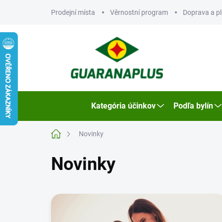
Prejsť
Prodejní místa
Věrnostní program
Doprava a p
na
obsah
Kategória účinkov
Podľa bylín
Domov
Novinky
Novinky
V
ý
p