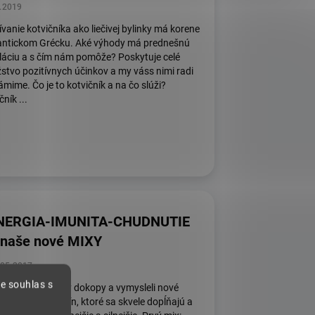
.2019
vanie kotvičníka ako liečivej bylinky má korene
 antickom Grécku. Aké výhody má prednešnú
láciu a s čím nám pomôže? Poskytuje celé
tvo pozitívnych účinkov a my váss nimi radi
mime. Čo je to kotvičník a na čo slúži?
čník ...
NERGIA-IMUNITA-CHUDNUTIE
 naše nové MIXY
.05.2017
e souhlas s
se sme dali hlavy dokopy a vymysleli nové
raktívne mixy bylín, ktoré sa skvele dopĺňajú a