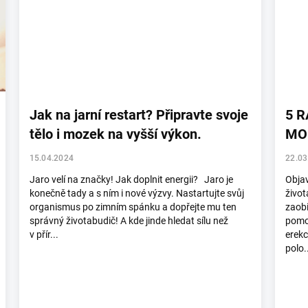
Jak na jarní restart? Připravte svoje
5 
tělo i mozek na vyšší výkon.
MO
15.04.2024
22.03
Jaro velí na značky! Jak doplnit energii? Jaro je
Objav
konečně tady a s ním i nové výzvy. Nastartujte svůj
život
organismus po zimním spánku a dopřejte mu ten
zaobi
správný životabudič! A kde jinde hledat sílu než
pomo
v přír...
erekc
polo.