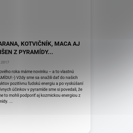
ARANA, KOTVIČNÍK, MACA AJ
ŠEN Z PYRAMÍDY​​...
.2017
ového roka máme novinku – a to vlastnú
ÍDU!:-) Vždy sme sa snažili dať do našich
ktov pozitívnu ľudskú energiu a po vyskúšaní
ívnych účinkov v pyramíde sme si povedali, že
e to mohli podporiť aj kozmickou energiou z
ídy. ...