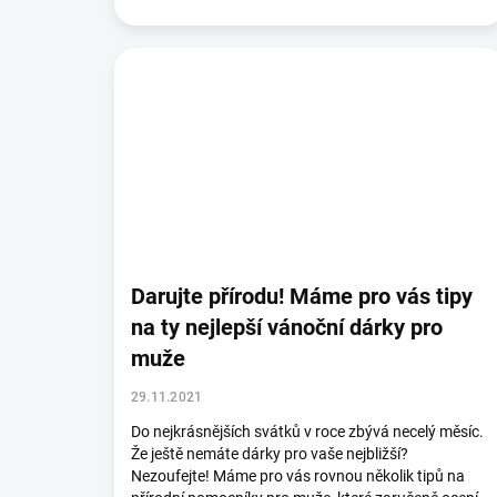
Darujte přírodu! Máme pro vás tipy
na ty nejlepší vánoční dárky pro
muže
29.11.2021
Do nejkrásnějších svátků v roce zbývá necelý měsíc.
Že ještě nemáte dárky pro vaše nejbližší?
Nezoufejte! Máme pro vás rovnou několik tipů na