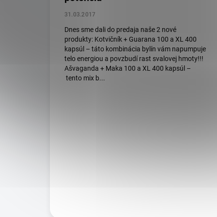
31.03.2017
Dnes sme dali do predaja naše 2 nové
produkty: Kotvičník + Guarana 100 a XL 400
kapsúl – táto kombinácia bylín vám napumpuje
telo energiou a povzbudí rast svalovej hmoty!!!
Ašvaganda + Maka 100 a XL 400 kapsúl –
tento mix b...