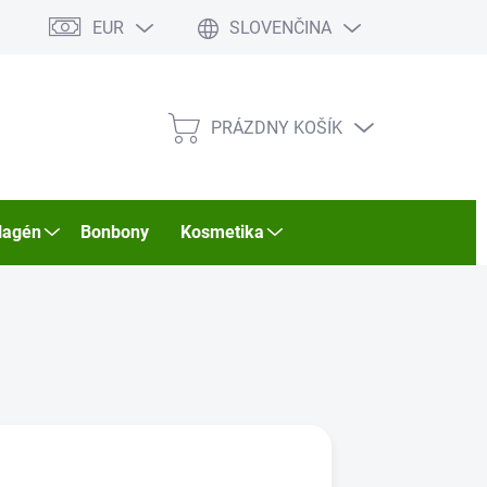
EUR
SLOVENČINA
PRÁZDNY KOŠÍK
NÁKUPNÝ
KOŠÍK
lagén
Bonbony
Kosmetika