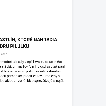
RASTLÍN, KTORÉ NAHRADIA
DRÚ PILULKU
.2024
 modrej tabletky zlepšil kvalitu sexuálneho
a státisícom mužov. V minulosti sa však páni
šli bez nej a svoju potenciu ladili výhradne
cou prírodných prostriedkov. Problémy s
iou alebo znížené libido sprevádzajú silnejšiu
..