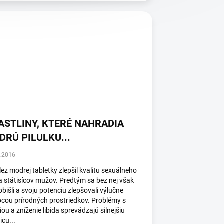
ASTLINY, KTERÉ NAHRADIA
RÚ PILULKU...
.2016
ez modrej tabletky zlepšil kvalitu sexuálneho
a státisícov mužov. Predtým sa bez nej však
obišli a svoju potenciu zlepšovali výlučne
cou prírodných prostriedkov. Problémy s
iou a zníženie libida sprevádzajú silnejšiu
icu...