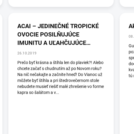
ACAI – JEDINEČNÉ TROPICKÉ
A
OVOCIE POSILŇUJÚCE
08
IMUNITU A UĽAHČUJÚCE
Gu
CHUDNUTIE
po
26.10.2019
sp
Prečo byť krásna a štíhla len do plaviek?! Alebo
do
chcete začať s chudnutím až po Novom roku?
kv
Na nič nečakajte a začnite hneď! Do Vianoc už
tú 
môžete byť štíhla a pri štedrovečernom stole
nebudete musieť riešiť malé zhrešenie vo forme
kapra so šalátom a v...