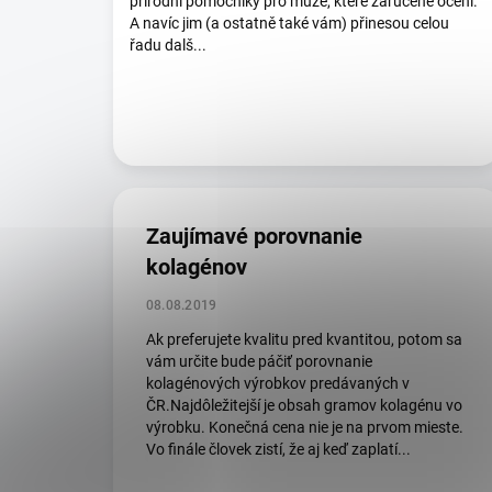
přírodní pomocníky pro muže, které zaručeně ocení.
A navíc jim (a ostatně také vám) přinesou celou
řadu dalš...
Zaujímavé porovnanie
kolagénov
08.08.2019
Ak preferujete kvalitu pred kvantitou, potom sa
vám určite bude páčiť porovnanie
kolagénových výrobkov predávaných v
ČR.Najdôležitejší je obsah gramov kolagénu vo
výrobku. Konečná cena nie je na prvom mieste.
Vo finále človek zistí, že aj keď zaplatí...