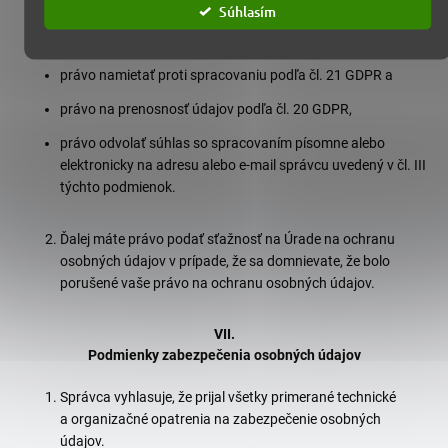
prípadne obmedzenie spracovanie podľa čl. 18 GDPR,
Súhlasím
právo na vymazanie osobných údajov podľa čl. 17 GDPR,
právo namietať proti spracovaniu podľa čl. 21 GDPR a
právo na prenosnosť údajov podľa čl. 20 GDPR,
právo odvolať súhlas so spracovaním písomne alebo
elektronicky na adresu alebo e-mail správcu uvedený v čl. III
týchto podmienok.
Ďalej máte právo podať sťažnosť na Úrade na ochranu
osobných údajov v prípade, že sa domnievate, že bolo
porušené vaše právo na ochranu osobných údajov.
VII.
Podmienky zabezpečenia osobných údajov
Správca vyhlasuje, že prijal všetky primerané technické
a organizačné opatrenia na zabezpečenie osobných
údajov.