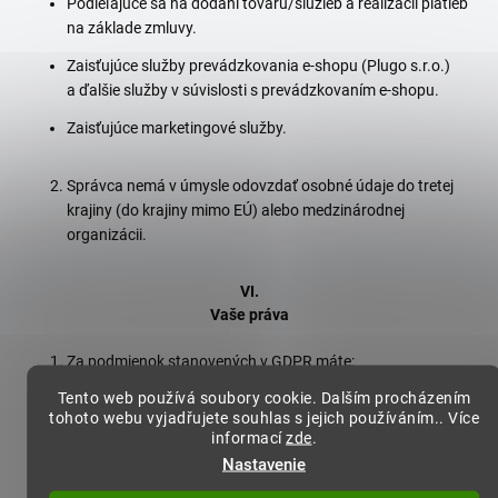
Podieľajúce sa na dodaní tovaru/služieb a realizácii platieb
na základe zmluvy.
Zaisťujúce služby prevádzkovania e-shopu (Plugo s.r.o.)
a ďalšie služby v súvislosti s prevádzkovaním e-shopu.
Zaisťujúce marketingové služby.
Správca nemá v úmysle odovzdať osobné údaje do tretej
krajiny (do krajiny mimo EÚ) alebo medzinárodnej
organizácii.
VI.
Vaše práva
Za podmienok stanovených v GDPR máte:
Tento web používá soubory cookie. Dalším procházením
tohoto webu vyjadřujete souhlas s jejich používáním.. Více
právo na prístup k svojim osobným údajom podľa čl.
informací
zde
.
15 GDPR,
Nastavenie
právo na opravu osobných údajov podľa čl. 16 GDPR,