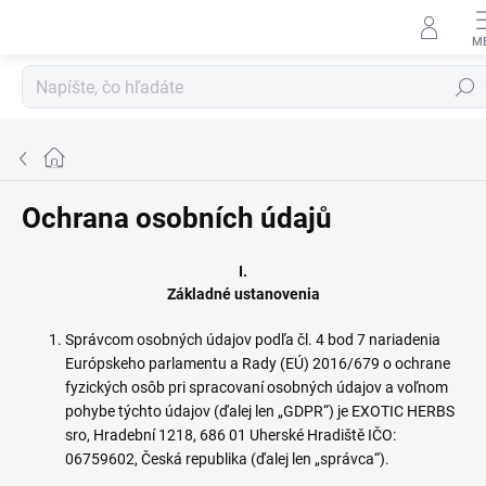
Prejsť
na
obsah
Hľadať
Domov
Ochrana osobních údajů
I.
Základné ustanovenia
Správcom osobných údajov podľa čl. 4 bod 7 nariadenia
Európskeho parlamentu a Rady (EÚ) 2016/679 o ochrane
fyzických osôb pri spracovaní osobných údajov a voľnom
pohybe týchto údajov (ďalej len „GDPR“) je EXOTIC HERBS
sro, Hradební 1218, 686 01 Uherské Hradiště IČO:
06759602, Česká republika (ďalej len „správca“).