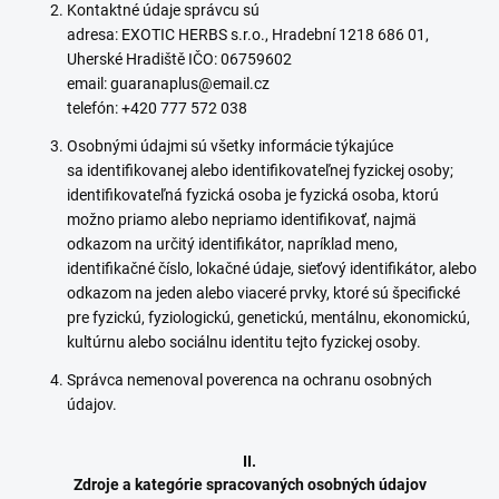
Kontaktné údaje správcu sú
adresa: EXOTIC HERBS s.r.o., Hradební 1218 686 01,
Uherské Hradiště IČO: 06759602
email: guaranaplus@email.cz
telefón: +420 777 572 038
Osobnými údajmi sú všetky informácie týkajúce
sa identifikovanej alebo identifikovateľnej fyzickej osoby;
identifikovateľná fyzická osoba je fyzická osoba, ktorú
možno priamo alebo nepriamo identifikovať, najmä
odkazom na určitý identifikátor, napríklad meno,
identifikačné číslo, lokačné údaje, sieťový identifikátor, alebo
odkazom na jeden alebo viaceré prvky, ktoré sú špecifické
pre fyzickú, fyziologickú, genetickú, mentálnu, ekonomickú,
kultúrnu alebo sociálnu identitu tejto fyzickej osoby.
Správca nemenoval poverenca na ochranu osobných
údajov.
II.
Zdroje a kategórie spracovaných osobných údajov