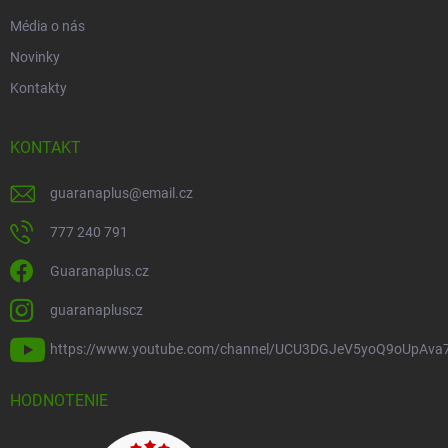
Média o nás
Novinky
Kontakty
KONTAKT
guaranaplus
@
email.cz
777 240 791
Guaranaplus.cz
guaranapluscz
https://www.youtube.com/channel/UCU3DGJeV5yoQ9oUpAva
HODNOTENIE