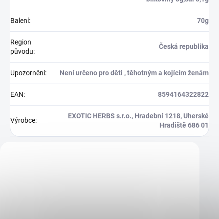
Balení
:
70g
Region
Česká republika
původu
:
Upozornění
:
Není určeno pro děti , těhotným a kojícím ženám
EAN
:
8594164322822
EXOTIC HERBS s.r.o., Hradební 1218, Uherské
Výrobce
:
Hradiště 686 01
Zákazníci také nakoupili