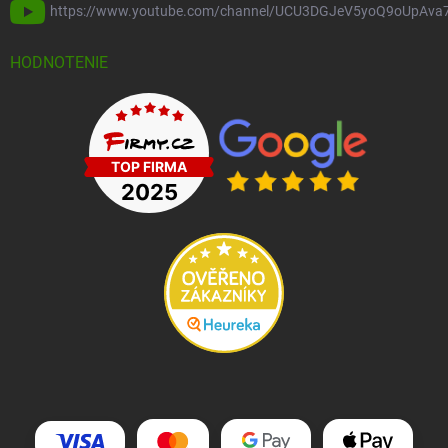
https://www.youtube.com/channel/UCU3DGJeV5yoQ9oUpAva
HODNOTENIE