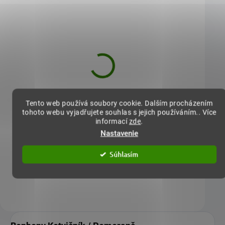
Bonbony Maca / Banán
Bonbony Guarana / 
+ Vitamin C
Tento web používá soubory cookie. Dalším procházením
tohoto webu vyjadřujete souhlas s jejich používáním.. Více
4,12 €
4,12 €
informací
zde
.
Nastavenie
Zažijte příval energie a radosti s
Zažijte okamžitou energii a 
bonbony Maca a Banán. Lahodná
chuť v každém kousku! Tyto
Súhlasím
kombinace peruánské superpotraviny a…
guaranou, maracujou a vi
Do košíku
Do košíku