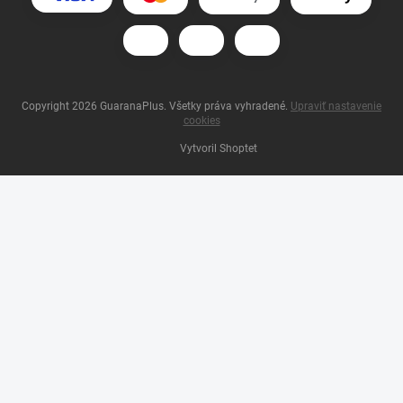
Copyright 2026
GuaranaPlus
. Všetky práva vyhradené.
Upraviť nastavenie
cookies
Vytvoril Shoptet