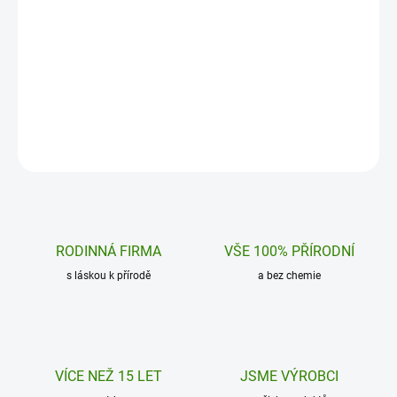
Objevte přírodní cestu k vitalitě a energii s
Síla „houby nesmrtelno
lahodnými malinovými bonbony Kotvičník
jablečném bonbonu. Ka
Maca. Každý bonbon…
chutnou a pohodlnou d
Do košíku
Do košíku
RODINNÁ FIRMA
VŠE 100% PŘÍRODNÍ
s láskou k přírodě
a bez chemie
VÍCE NEŽ 15 LET
JSME VÝROBCI