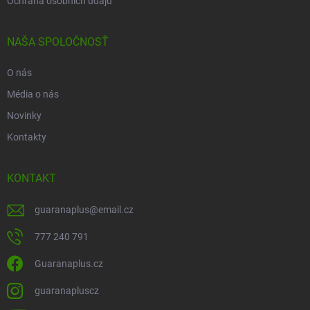
Ochrana osobních údajů
NAŠA SPOLOČNOSŤ
O nás
Média o nás
Novinky
Kontakty
KONTAKT
guaranaplus
@
email.cz
777 240 791
Guaranaplus.cz
guaranapluscz