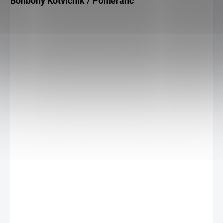
Bonbony Kotvičník / Pomeranč