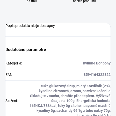
na trhu
našich produktů
Popis produktu nie je dostupný
Dodatočné parametre
Kategória
:
Bylinné Bonbony
EAN
:
8594164322822
cukr, glukozový sirup, mletý Kotvičník (2%),
kyselina citronová, aroma, barvivo: košenila
Skladujte v suchu, chraňte před teplem. Výživové
Složení
:
údaje na 100g: Energetická hodnota
1654KJ/388kcal, tuky 0g z toho nasycené mastné
kyseliny 0g, sacharidy 96,1g z toho cukry 70g,
bílkoviny 0g,sůl 0,1g