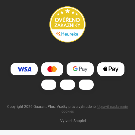
Copyright 2026
GuaranaPlus
. Všetky práva vyhradené.
Upraviť nastavenie
cookies
Vytvoril Shoptet