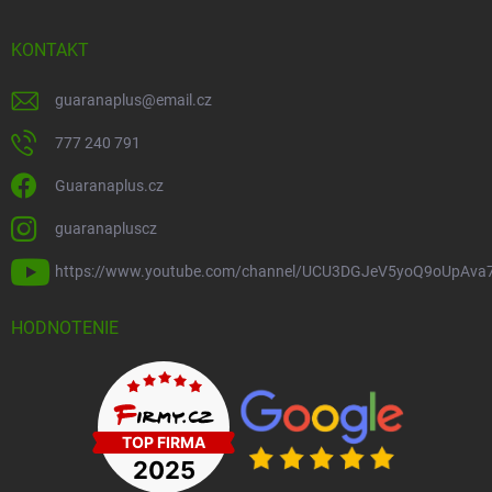
KONTAKT
guaranaplus
@
email.cz
777 240 791
Guaranaplus.cz
guaranapluscz
https://www.youtube.com/channel/UCU3DGJeV5yoQ9oUpAva
HODNOTENIE