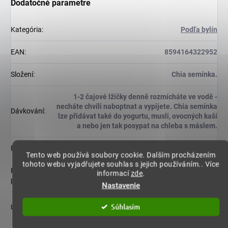
Dodatočné parametre
Kategória
:
Podľa bylín
EAN
:
8594164322952
Složení
:
Chia semínka.
1-2 čajové lžičky denně rozmícháte ve vodě -
necháte chvíli naboptnat a vypijete. Chia semínka
Dávkování
:
lze přidávat také do yogurtu, musli, ovocných kaší
a nebo jen tak posypat na chleba s máslem.
Balení
:
500 gramů
Tento web používá soubory cookie. Dalším procházením
tohoto webu vyjadřujete souhlas s jejich používáním.. Více
Region
informací
zde
.
Argentina
původu
:
Nastavenie
Skladujte při teplotě do 25°C a při relativní vlhkosti
Súhlasím
Upozornění
:
vzduchu do 75 %.