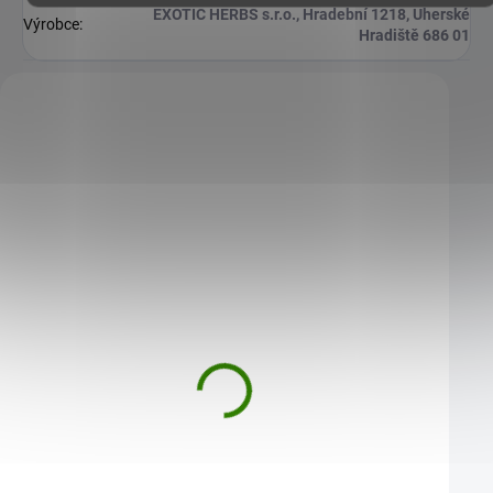
EXOTIC HERBS s.r.o., Hradební 1218, Uherské
Výrobce
:
Hradiště 686 01
Zákazníci také nakoupili
ZVÝHODNĚNÁ CENA
Goji 500g (Kustovnice čínská)
Ašvaganda + Kotvičn
600 g