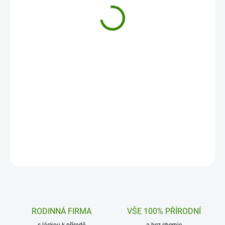
Ašvaganda + Kotvičník, XL 400
Ašvaganda + Kotv
kapslí
g
49,12 €
50,53 €
Klidná mysl, vitalita a vnitřní rovnováha v
Klidná mysl, vitalita a 
jedné kapsli. Unikátní spojení
jedné kapsli. Unikátní s
Ašvagandy (Withania somnifera)…
Ašvagandy (Withania s
Do košíku
Do košíku
RODINNÁ FIRMA
VŠE 100% PŘÍRODNÍ
s láskou k přírodě
a bez chemie