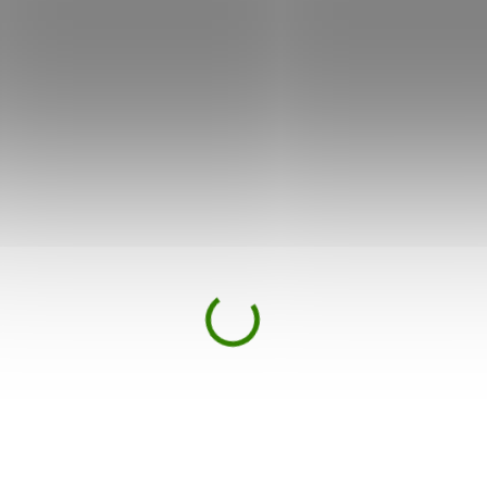
Zákazníci také nakoupili
acho prášek 100 g
Mix 7 Hub 100 kapslí
0 €
18,01 €
 ze stromu lapacho
Maximální síla léčivých hub pro