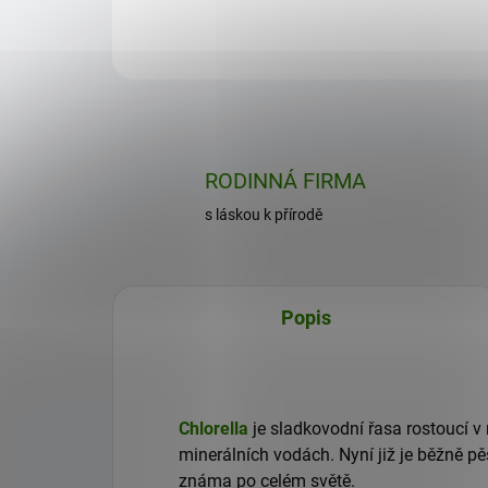
Do košíku
RODINNÁ FIRMA
s láskou k přírodě
Popis
Chlorella
je sladkovodní řasa rostoucí v
minerálních vodách. Nyní již je běžně 
známa po celém světě.