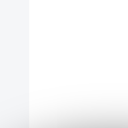
Chlorella 200 tablet, 100 g
Spi
15,37 €
9,
Objevte sílu přírody s Chlorellou –
Spir
jednobuněčnou řasou pro
pro 
komplexní detoxikaci, posílení
Každ
imunity a…
dáv