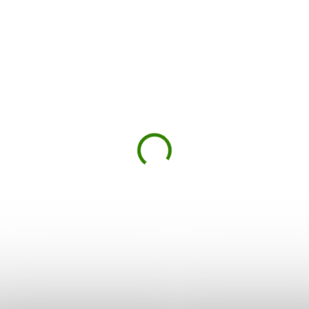
ZVÝHODNĚNÁ CENA
rulina 200 tablet
Chlorella + Spirulina m
800 tablet, 400 g
71 €
46,43 €
ulina – zelená superpotravina
Zažijte synergickou sílu Chlore
energii, očistu a imunitu.
Spiruliny – prémiového mixu
á tableta je koncentrovaná
zelených superpotravin pro
ka…
komplexní…