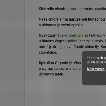
Chlorella
obsahuje soubor aminokyselin,
Naše chlorela
má narušenou buněčnou 
a účinnost je velmi vysoká.
Řasy známé jako
Spirulina
se kultivují 
u hladiny čerpají solární energii a teplo. 
nutné je drtit jako v případě chlorelly. B
stravitelné.
Tento web p
jejich použí
Spirulina
Organic je přírodním zdrojem b
enzymů, železa, minerálů, chlorofylu, fy
Nastavenie
účinných látek.