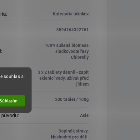
ria
:
Kategória účinkov
8594164322761
100% sušená biomasa
í
:
sladkovodní řasy
Chlorelly
3 x 2 tablety denně - zapít
e souhlas s
vání
:
sklenicí vody, užívat před
jídlem
200 tablet / 100g
Súhlasím
 původu
:
Asie
Doplněk stravy.
Nevhodné pro děti.