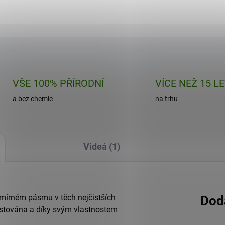
Do košíku
Do košíku
VŠE 100% PŘÍRODNÍ
VÍCE NEŽ 15 L
a bez chemie
na trhu
Videá (1)
 mírném pásmu v těch nejčistších
Dod
pěstována a díky svým vlastnostem