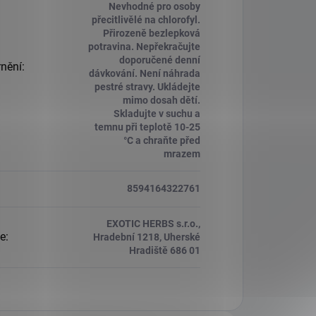
Nevhodné pro osoby
přecitlivělé na chlorofyl.
Přirozeně bezlepková
potravina. Nepřekračujte
doporučené denní
nění
:
dávkování. Není náhrada
pestré stravy. Ukládejte
mimo dosah dětí.
Skladujte v suchu a
temnu při teplotě 10-25
°C a chraňte před
mrazem
8594164322761
EXOTIC HERBS s.r.o.,
e
:
Hradební 1218, Uherské
Hradiště 686 01