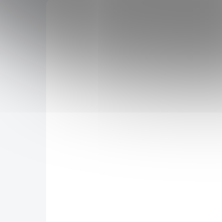
Mladý zelený ječmen
Lap
prášek 75
12,93 €
8,8
Mladý zelený ječmen přináší
Kůra