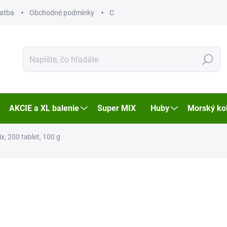
latba
Obchodné podmínky
Ochrana osobních údajů
Hľadať
AKCIE a XL balenie
Super MIX
Huby
Morský ko
ix, 200 tablet, 100 g
enia
ZNAČKA:
GUARANAPLUS
MÔŽEME DORUČIŤ DO:
11.08.
13,67 €