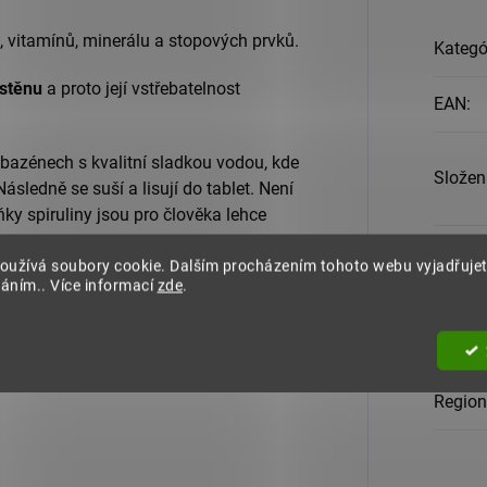
 vitamínů, minerálu a stopových prvků.
Kategó
stěnu
a proto její vstřebatelnost
EAN
:
v bazénech s kvalitní sladkou vodou, kde
Složen
Následně se suší a lisují do tablet. Není
uňky spiruliny jsou pro člověka lehce
oužívá soubory cookie. Dalším procházením tohoto webu vyjadřujet
Dávko
váním.. Více informací
zde
.
etakarotenu, vitamínů skupiny B,
kocyaninu, aminokyselin a dalších
Balení
:
Region