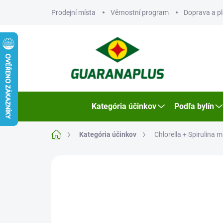
Prejsť
Prodejní místa
Věrnostní program
Doprava a p
na
obsah
Kategória účinkov
Podľa bylín
Domov
Kategória účinkov
Chlorella + Spirulina m
2 hodnotenia
Podrobnosti hodnot