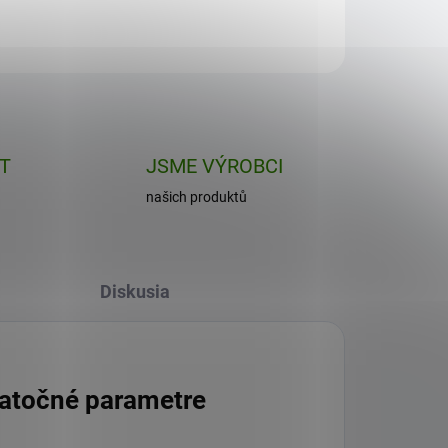
Do košíku
ET
JSME VÝROBCI
našich produktů
Diskusia
atočné parametre