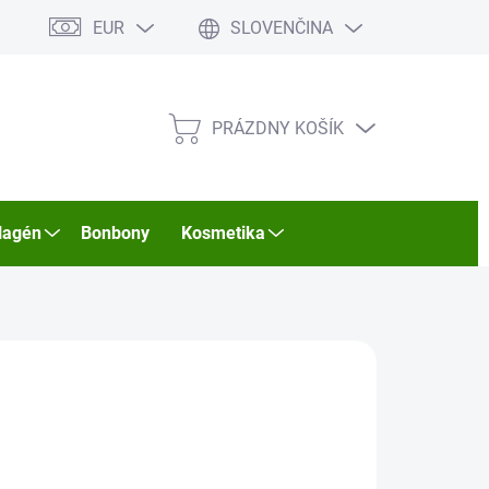
EUR
SLOVENČINA
PRÁZDNY KOŠÍK
NÁKUPNÝ
KOŠÍK
lagén
Bonbony
Kosmetika
2026