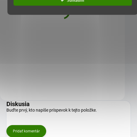
Maca Tricolor prášek XL 600 g
Ašvaganda prášek X
50,53 €
50,53 €
Maca Tricolor prášek je přírodní síla pro
Ašvaganda prášek XL je váš p
komplexní podporu vašeho těla i mysli.
k duševní rovnováze a celkové
Tento unikátní mix tří…
Objevte sílu ajurvédy…
Do košíku
Do košíku
Diskusia
Buďte prvý, kto napíše príspevok k tejto položke.
Pridať komentár