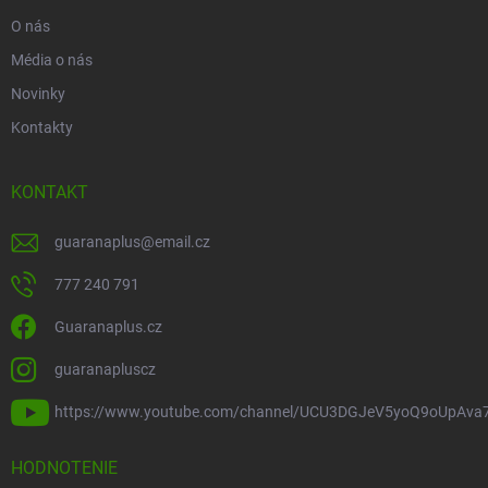
O nás
Média o nás
Novinky
Kontakty
KONTAKT
guaranaplus
@
email.cz
777 240 791
Guaranaplus.cz
guaranapluscz
https://www.youtube.com/channel/UCU3DGJeV5yoQ9oUpAva
HODNOTENIE