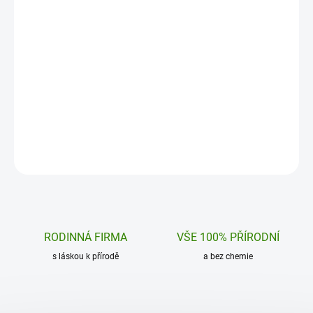
53,08 €
30,50 €
Chlorella XL – síla přírody v každé tabletě
Spirulina XL je zelená 
pro **komplexní detoxikaci a vitalitu**
energii, očistu a imunitu
vašeho těla. Balení…
rostlinných bílkovin…
Do košíku
Do košíku
RODINNÁ FIRMA
VŠE 100% PŘÍRODNÍ
s láskou k přírodě
a bez chemie