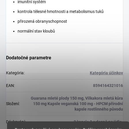
imunitní systém
kontrola tělesné hmotnosti a metabolismus tuků
přirozená obranyschopnost
normální stav kloubů
Dodatočné parametre
Kategória
:
Kategória účinkov
EAN
:
8594164321016
Guarana mleté plody 150 mg, Vilkakora mletá kůra
Složení
:
150 mg Kapsle veganská 100 mg - HPCM přírodní
kapsle rostlinného původu
Dávkování
:
2 kapsle 2 x denně po jídle.