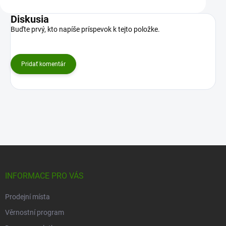
Diskusia
Buďte prvý, kto napíše príspevok k tejto položke.
Pridať komentár
Z
á
p
INFORMACE PRO VÁS
ä
t
Prodejní místa
i
Věrnostní program
e