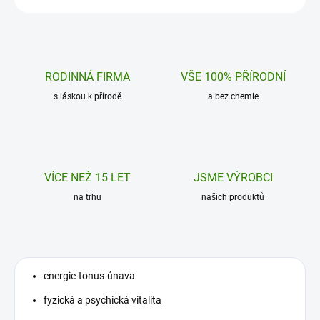
RODINNÁ FIRMA
VŠE 100% PŘÍRODNÍ
s láskou k přírodě
a bez chemie
VÍCE NEŽ 15 LET
JSME VÝROBCI
na trhu
našich produktů
energie-tonus-únava
fyzická a psychická vitalita