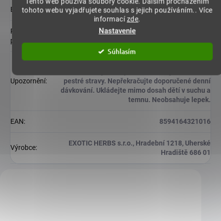
Tento web používá soubory cookie. Dalším procházením
Balení
:
100 veganských kapslí
tohoto webu vyjadřujete souhlas s jejich používáním.. Více
informací
zde
.
Nastavenie
Region
Brazílie
původu
:
Súhlasím
Doplněk stravy. Není určeno dětem. Nevhodné pro
těhotné a kojící ženy. Není určeno jako náhrada
Upozornění
:
pestré stravy. Nepřekračujte doporučené denní
dávkování. Ukládejte mimo dosah dětí v suchu a
temnu. Neobsahuje lepek.
EAN
:
8594164321016
EXOTIC HERBS s.r.o., Hradební 1218, Uherské
Výrobce
:
Hradiště 686 01
Zákazníci také nakoupili