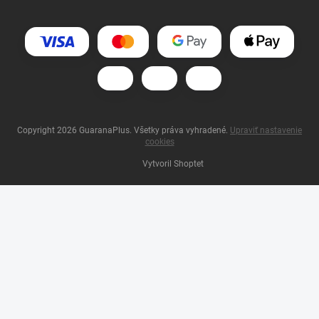
Copyright 2026
GuaranaPlus
. Všetky práva vyhradené.
Upraviť nastavenie
cookies
Vytvoril Shoptet