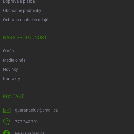
Doprava a platba
Obchodné podmínky
Ochrana osobních údajů
NAŠA SPOLOČNOSŤ
O nás
Média o nás
Novinky
Kontakty
KONTAKT
guaranaplus
@
email.cz
777 240 791
Guaranaplus.cz