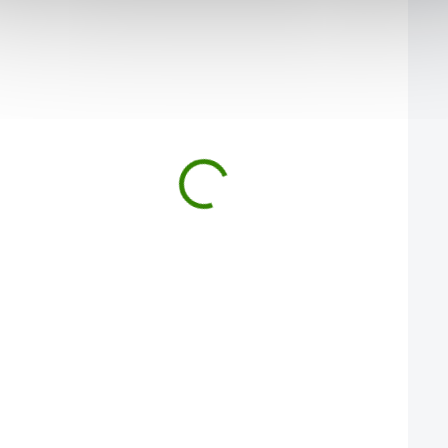
Bonbony Reishi / Jablko +
Guarana + Acai 100 k
Vitamin C
4,12 €
14,34 €
Síla „houby nesmrtelnosti“ v lahodném
Energie, antioxidanty a vitali
jablečném bonbonu. Každý bonbon je
dokonalé rovnováze. Dvě su
chutnou a pohodlnou dávkou Reishi…
z amazonského pralesa v j
Do košíku
Do košíku