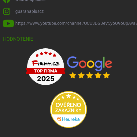
guaranapluscz
https://www.youtube.com/channel/UCU3DGJeV5yoQ9oUpAva
HODNOTENIE