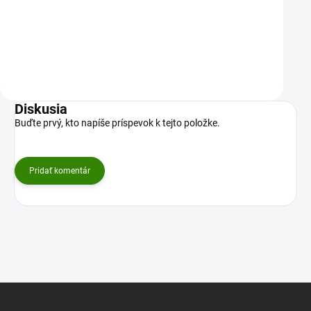
Objevte sílu ajurvédy…
Tento unikátní mix tří…
Do košíku
Do košíku
Diskusia
Buďte prvý, kto napíše príspevok k tejto položke.
Pridať komentár
Z
á