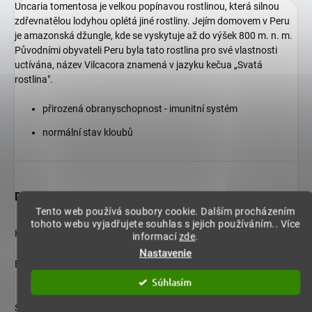
Uncaria tomentosa je velkou popínavou rostlinou, která silnou
zdřevnatělou lodyhou oplétá jiné rostliny. Jejím domovem v Peru
je amazonská džungle, kde se vyskytuje až do výšek 800 m. n. m.
Původními obyvateli Peru byla tato rostlina pro své vlastnosti
uctívána, název Vilcacora znamená v jazyku kečua „Svatá
rostlina".
přirozená obranyschopnost - imunitní systém
normální stav kloubů
Dodatočné parametre
Tento web používá soubory cookie. Dalším procházením
tohoto webu vyjadřujete souhlas s jejich používáním.. Více
Kategória
:
Kategória účinkov
informací
zde
.
Nastavenie
EAN
:
8594164321276
Súhlasím
prášek ze sušené drcené vnitřní kůry Řemdiháku
Složení
:
plstnatého (Uncaria Tomentosa) ve veganské