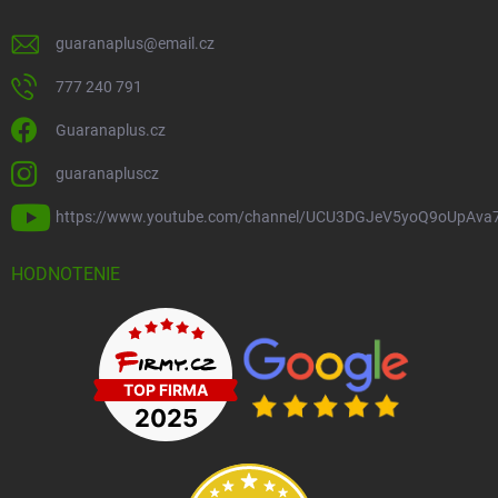
guaranaplus
@
email.cz
777 240 791
Guaranaplus.cz
guaranapluscz
https://www.youtube.com/channel/UCU3DGJeV5yoQ9oUpAva
HODNOTENIE