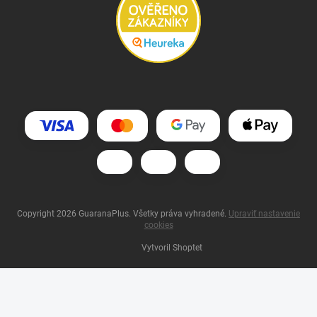
Copyright 2026
GuaranaPlus
. Všetky práva vyhradené.
Upraviť nastavenie
cookies
Vytvoril Shoptet