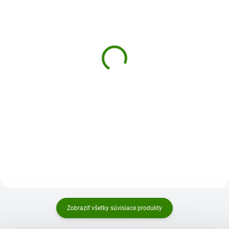
Guarana + Vilkakora XL
Vilkakora XL 400 kapslí
400 kapslí
49,28 €
49,28 €
Do košíka
Do košíka
Kombinace obsažených
energie-tonus-únava fyzická a
alkaloidů činí z Vilkakory rostlinu
psychická vitalita imunitní
o neobvyklé síle a se širokým
systém kontrola tělesné
spektrem účinnosti....
hmotnosti a metabolismus
tuků...
Zobraziť všetky súvisiace produkty