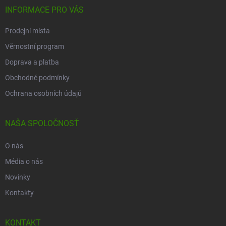
p
INFORMACE PRO VÁS
ä
t
Prodejní místa
i
Věrnostní program
e
Doprava a platba
Obchodné podmínky
Ochrana osobních údajů
NAŠA SPOLOČNOSŤ
O nás
Média o nás
Novinky
Kontakty
KONTAKT