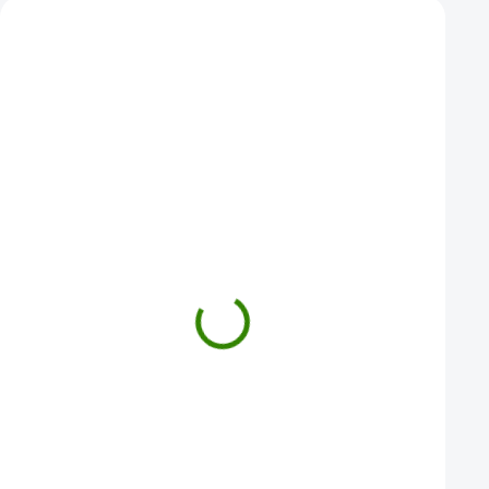
Zákazníci také nakoupili
ZVÝHODNĚNÁ CENA
ZVÝHODNĚNÁ CENA
Ašvaganda prášek XL 600 g
Maca Tricolor prášek
50,68 €
50,68 €
Ašvaganda prášek XL je váš přírodní klíč
Maca Tricolor prášek je příro
k duševní rovnováze a celkové vitalitě.
komplexní podporu vašeho tě