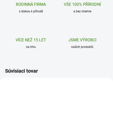
RODINNÁ FIRMA
VŠE 100% PŘÍRODNÍ
s láskou k přírodě
a bez chemie
VÍCE NEŽ 15 LET
JSME VÝROBCI
na trhu
našich produktů
Súvisiaci tovar
ZVÝHODNENÁ CENA
ZVÝHODNENÁ CENA