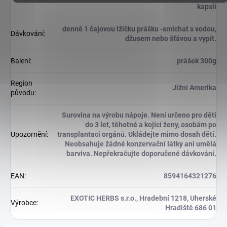
kapsli
denně 1 čajovou lžičku prášku -smíchat s vodou,
Dávkování
:
džusem nebo šťávou a vypít.
Balení
:
prášek 300g
Region
Jižní Amerika
původu
:
Surovina na výrobu nápoje. Není určeno pro děti
do 3 let, těhotné a kojící ženy, osobám po
Upozornění
:
transplantaci orgánů. Ukládejte mimo dosah dětí.
Neobsahuje žádné konzervační látky ani umělá
barviva. Nepřekračujte doporučené dávkování.
EAN
:
8594164321276
EXOTIC HERBS s.r.o., Hradební 1218, Uherské
Výrobce
:
Hradiště 686 01