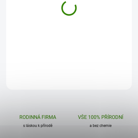
Nobilis Imunita 10 ml
Nobilis Respirant
13,31 €
11,33 €
Do košíku
Do košíku
RODINNÁ FIRMA
VŠE 100% PŘÍRODNÍ
s láskou k přírodě
a bez chemie