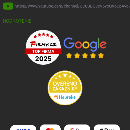
https://www.youtube.com/channel/UCU3DGJeV5yoQ9oUpAva
HODNOTENIE