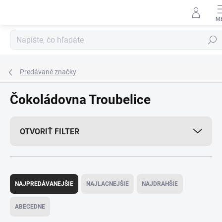
Prejsť
na
obsah
Hľadať
Predávané značky
Čokoládovna Troubelice
OTVORIŤ FILTER
R
a
NAJPREDÁVANEJŠIE
NAJLACNEJŠIE
NAJDRAHŠIE
d
e
ABECEDNE
n