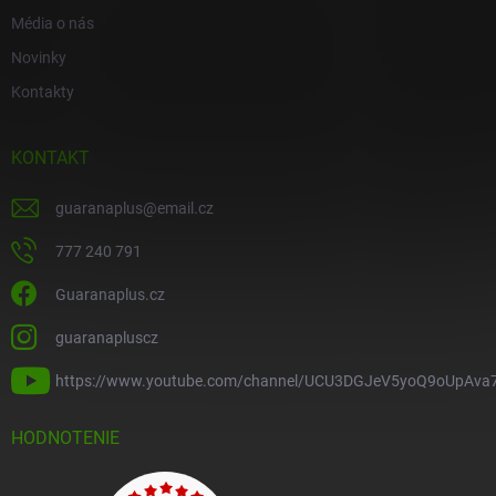
Média o nás
Novinky
Kontakty
KONTAKT
guaranaplus
@
email.cz
777 240 791
Guaranaplus.cz
guaranapluscz
https://www.youtube.com/channel/UCU3DGJeV5yoQ9oUpAva
HODNOTENIE