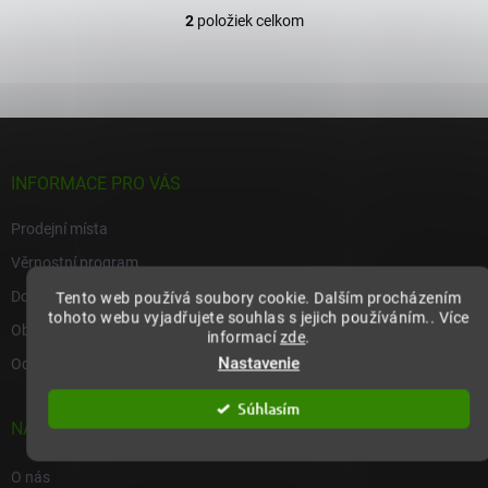
2
položiek celkom
O
v
l
á
d
Z
a
á
c
p
i
INFORMACE PRO VÁS
e
ä
p
t
Prodejní místa
r
i
v
Věrnostní program
e
k
Doprava a platba
y
Tento web používá soubory cookie. Dalším procházením
v
tohoto webu vyjadřujete souhlas s jejich používáním.. Více
Obchodné podmínky
informací
zde
.
ý
p
Nastavenie
Ochrana osobních údajů
i
s
Súhlasím
u
NAŠA SPOLOČNOSŤ
O nás