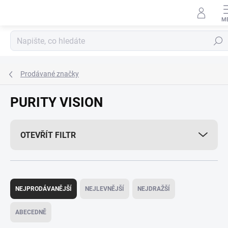
Přejít
na
obsah
Hledat
Prodávané značky
PURITY VISION
OTEVŘÍT FILTR
Ř
a
NEJPRODÁVANĚJŠÍ
NEJLEVNĚJŠÍ
NEJDRAŽŠÍ
z
e
ABECEDNĚ
n