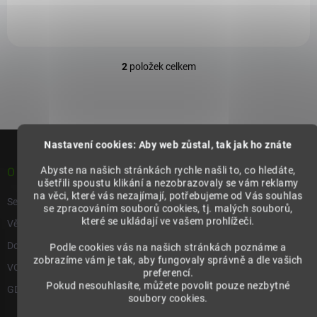
2
položek celkem
O
v
l
á
d
Z
a
Nastavení cookies: Aby web zůstal, tak jak ho znáte
á
c
p
í
Abyste na našich stránkách rychle našli to, co hledáte,
O NÁKUPU
p
a
ušetřili spoustu klikání a nezobrazovaly se vám reklamy
r
na věci, které vás nezajímají, potřebujeme od Vás souhlas
t
Seznam prodejních míst
v
se zpracováním souborů cookies, tj. malých souborů,
í
k
které se ukládají ve vašem prohlížeči.
Věrnostní program
y
Doprava a platba
v
Podle cookies vás na našich stránkách poznáme a
ý
zobrazíme vám je tak, aby fungovaly správně a dle vašich
VOP
p
preferencí.
Pokud nesouhlasíte, můžete povolit pouze nezbytné
i
GDPR
soubory cookies.
s
u