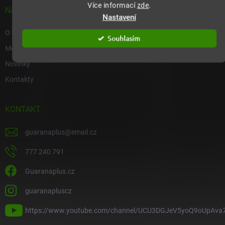
Více informací
zde
.
NAŠE SPOLEČNOST
Nastavení
O nás
Souhlasím
Média o nás
Novinky
Kontakty
KONTAKT
guaranaplus
@
email.cz
777 240 791
Guaranaplus.cz
guaranapluscz
https://www.youtube.com/channel/UCU3DGJeV5yoQ9oUpAva