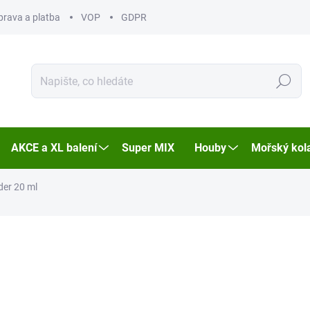
prava a platba
VOP
GDPR
Hledat
AKCE a XL balení
Super MIX
Houby
Mořský kol
der 20 ml
ocení
ZNAČKA:
NOBILIS
MŮŽEME DORUČIT DO:
11.8.2