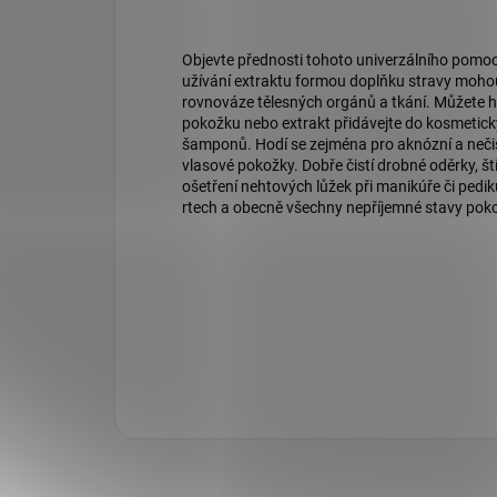
Objevte přednosti tohoto univerzálního pomo
užívání extraktu formou doplňku stravy mohou 
rovnováze tělesných orgánů a tkání. Můžete 
pokožku nebo extrakt přidávejte do kosmetick
šamponů. Hodí se zejména pro aknózní a nečist
vlasové pokožky. Dobře čistí drobné oděrky, ští
ošetření nehtových lůžek při manikúře či pedi
rtech a obecně všechny nepříjemné stavy pokož