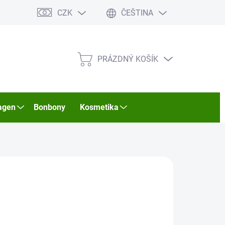
CZK
ČEŠTINA
PRÁZDNÝ KOŠÍK
NÁKUPNÍ
KOŠÍK
agen
Bonbony
Kosmetika
026