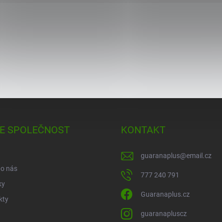
E SPOLEČNOST
KONTAKT
guaranaplus
@
email.cz
 o nás
777 240 791
ky
Guaranaplus.cz
kty
guaranapluscz