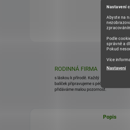
323 Kč
27
Nastavení c
Abyste na na
nezobrazova
Do košíku
zpracováním 
Podle cooki
správně a dl
Pokud nesou
Více inform
Nastavení
RODINNÁ FIRMA
s láskou k přírodě. Každý
balíček připravujeme s péčí a
přidáváme malou pozornost.
Popis