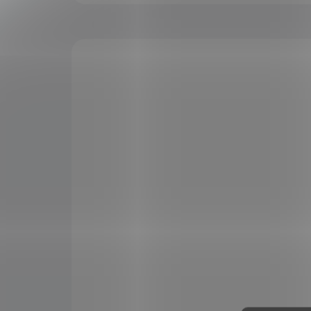
VÝPRODEJ
VÝPRO
Nobilis Imunita 10 ml
Nob