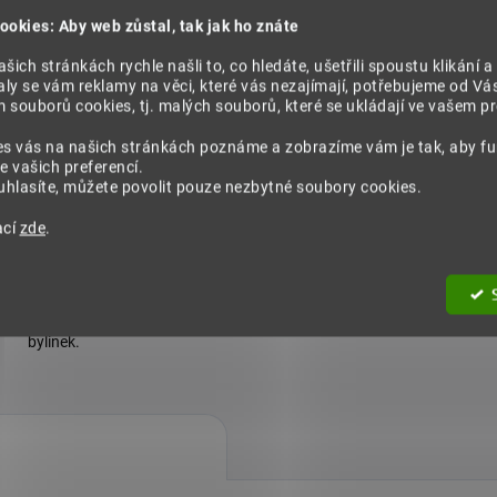
5 Kč
285 Kč
ookies: Aby web zůstal, tak jak ho znáte
šich stránkách rychle našli to, co hledáte, ušetřili spoustu klikání a
ly se vám reklamy na věci, které vás nezajímají, potřebujeme od Vá
Do košíku
Do košíku
souborů cookies, tj. malých souborů, které se ukládají ve vašem pro
es vás na našich stránkách poznáme a zobrazíme vám je tak, aby f
e vašich preferencí.
hlasíte, můžete povolit pouze nezbytné soubory cookies.
ací
zde
.
VŠE 100% PŘÍRODNÍ
VÍCE NEŽ 15 L
Bez pojiv a chemie, zachovaná
na trhu. Důvěřují nám t
plná účinnost přírodních
spokojených zákazník
bylinek.