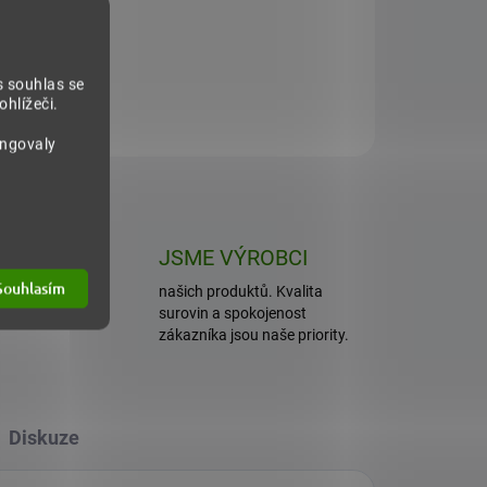
285 Kč
190 K
s souhlas se
Do košíku
hlížeči.
ungovaly
ET
JSME VÝROBCI
Souhlasím
isíce
našich produktů. Kvalita
ů.
surovin a spokojenost
zákazníka jsou naše priority.
Diskuze