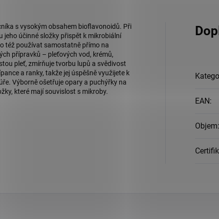
cníka s vysokým obsahem bioflavonoidů. Při
Dop
jeho účinné složky přispět k mikrobiální
ho též používat samostatně přímo na
ých přípravků – pleťových vod, krémů,
ou pleť, zmírňuje tvorbu lupů a svědivost
pance a ranky, takže jej úspěšně využijete k
Katego
kúře. Výborně ošetřuje opary a puchýřky na
ky, které mají souvislost s mikroby.
EAN
:
Objem
Certifi