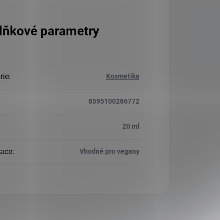
lňkové parametry
rie
:
Kosmetika
8595100286772
:
20 ml
kace
:
Vhodné pro vegany