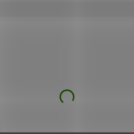
Mohlo by se vám také líbit
DEJ
VÝPRODEJ
ilis Respirant 10 ml
Nobilis Bio Borovice 1