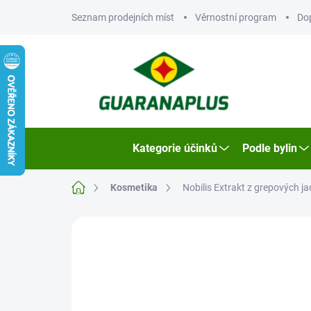
Přejít
Seznam prodejních míst
Věrnostní program
Do
na
obsah
Kategorie účinků
Podle bylin
Domů
Kosmetika
Nobilis Extrakt z grepových ja
Neohodnoceno
Podrobnosti hodn
VÝPRODEJ