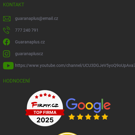
KONTAKT
guaranaplus
@
email.cz
777 240 791
Guaranaplus.cz
guaranapluscz
https://www.youtube.com/channel/UCU3DGJeV5yoQ9oUpAva
HODNOCENÍ