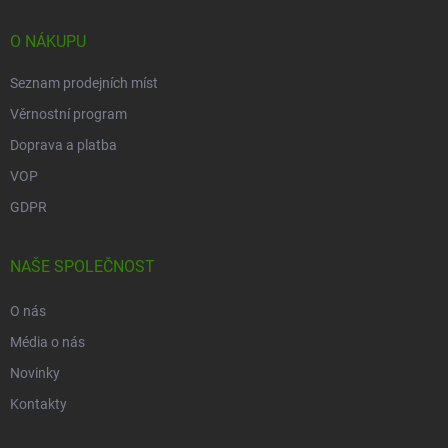
á
p
O NÁKUPU
a
t
Seznam prodejních míst
í
Věrnostní program
Doprava a platba
VOP
GDPR
NAŠE SPOLEČNOST
O nás
Média o nás
Novinky
Kontakty