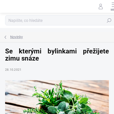
Přejít
na
obsah
Hledat
Novinky
Se kterými bylinkami přežijete
zimu snáze
28.10.2021