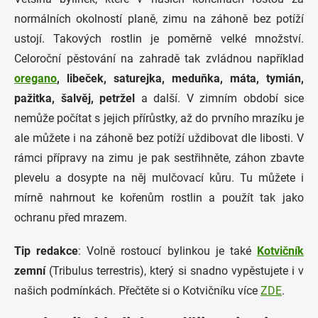
normálních okolností planě, zimu na záhoně bez potíží
ustojí. Takových rostlin je poměrně velké množství.
Celoroční pěstování na zahradě tak zvládnou například
oregano
, libeček, saturejka, meduňka, máta, tymián,
pažitka, šalvěj, petržel
a další. V zimním období sice
nemůže počítat s jejich přírůstky, až do prvního mrazíku je
ale můžete i na záhoně bez potíží uždibovat dle libosti. V
rámci přípravy na zimu je pak sestřihněte, záhon zbavte
plevelu a dosypte na něj mulčovací kůru. Tu můžete i
mírně nahrnout ke kořenům rostlin a použít tak jako
ochranu před mrazem.
Tip redakce
: Volně rostoucí bylinkou je také
Kotvičník
zemní
(Tribulus terrestris), který si snadno vypěstujete i v
našich podmínkách. Přečtěte si o Kotvičníku více
ZDE
.