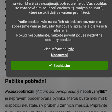
chuť doplněnou citronovým aroma si můžete vychutnat
na věci, které vás nezajímají, potřebujeme od Vás souhlas
se zpracováním souborů cookies, tj. malých souborů,
ale i v osvěžujícím čajovém odvaru anebo jí jednoduše
které se ukládají ve vašem prohlížeči.
ochutit běžný zelený čaj
. Látky, které obsahuje citronová
Podle cookies vás na našich stránkách poznáme a
tráva, působí blahodárně při žaludečních obtížích,
zobrazíme vám je tak, aby fungovaly správně a dle vašich
zklidňují podrážděné nervy
a podporují chuť k jídlu.
preferencí.
Pokud nesouhlasíte, můžete povolit pouze nezbytné
soubory cookies.
Věděli jste, že:
S uvolněním, eliminací negativních
dopadů stresu a navozením posilujícího spánku vám
Více informací
zde
.
Nastavení
pomůže také pravidelná konzumace
Ašvagandy
, bylinky
jako stvořené pro navození pocitu harmonie a
obnovení
Souhlasím
vnitřní rovnováhy
.
Pažitka pobřežní
Pažitka
pobřežní
(Allium schoenoprasum)
neboli
„šnytlík“
je neprávem podceňovaná bylinka, kterou byste měli mít k
dispozici neustále, i v průběhu zimních měsíců. Připravíte