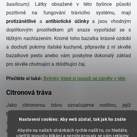
basilicum).
Látky obsažené v této bylince působí
pozitivně na fungování trávicího systému, mají
protizánětlivé
a
antibiotické účinky
a jsou vhodným
doplňkovým prostředkem při snaze vypořádat se s
těžkým nachlazením. Kromě toho bazalka krásně ozdobí
a dochutí pokrmy italské kuchyně, připravíte z ní skvělé
bazalkové pesto anebo vám poskytne dokonalý základ
pro skvěle chutnající a zklidňující čaj.
Přečtěte si také:
Bylinky, které si poradí se záněty v těle
Citronová tráva
Jako citronovou trávu označujeme rostlinu, jejíž
botanický název zní
Voňatka citronová
(Cymbopogon
Nastavení cookies: Aby web zůstal, tak jak ho znáte
stratus).
Jde o jednu z nejčastěji užívaných bylinek
Abyste na našich stránkách rychle našli to, co hledáte,
thajské, ale i čínské kuchyně. Její příjemnou lahodnou
ušetřili spoustu klikání a nezobrazovaly se vám reklamy