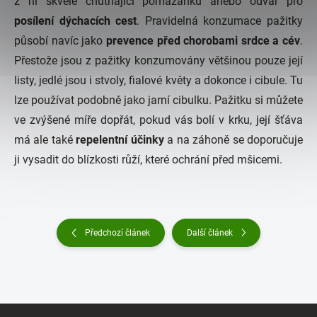
z ní skvěle chutnající pomazánku anebo odvar pro
posílení dýchacích cest
. Pravidelná konzumace pažitky
působí navíc jako
prevence před chorobami srdce a cév
.
Přestože jsou z pažitky konzumovány většinou pouze její
listy, jedlé jsou i stvoly, fialové květy a dokonce i cibule. Tu
lze používat podobně jako jarní cibulku. Pažitku si můžete
ve zvýšené míře dopřát, pokud vás bolí v krku, její šťáva
má ale také
repelentní účinky
a na záhoně se doporučuje
ji vysadit do blízkosti růží, které ochrání před mšicemi.
Předchozí článek
Další článek
Z