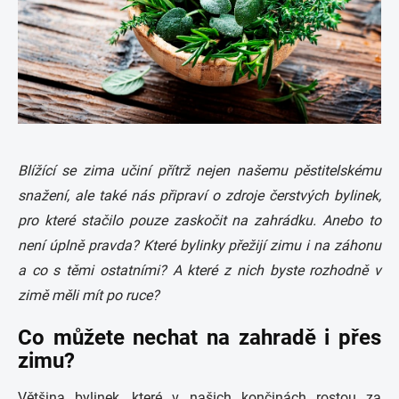
Blížící se zima učiní přítrž nejen našemu pěstitelskému
snažení, ale také nás připraví o zdroje čerstvých bylinek,
pro které stačilo pouze zaskočit na zahrádku. Anebo to
není úplně pravda? Které bylinky přežijí zimu i na záhonu
a co s těmi ostatními? A které z nich byste rozhodně v
zimě měli mít po ruce?
Co můžete nechat na zahradě i přes
zimu?
Většina bylinek, které v našich končinách rostou za