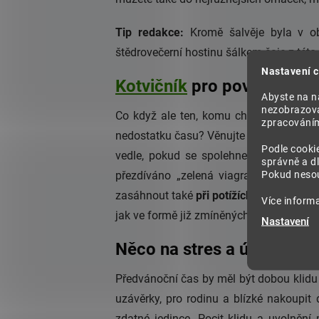
Tip redakce:
Kromě šalvěje byla v ob
štědrovečerní hostinu šálkem čaje z této 
Nastavení c
Kotvičník
pro povzbuzení 
Abyste na na
nezobrazova
Co když ale ten, komu chcete darovat n
zpracováním 
nedostatku času? Věnujte k Vánocům
by
Podle cooki
vedle, pokud se spolehnete na
Kotvičn
správně a dl
Pokud nesou
přezdíváno „zelená viagra“), ale také 
zasáhnout také
při potížích s prostatou
a
Více inform
jak ve formě již zmíněných
kapslí
, tak v
Nastavení
Něco na stres a únavu
Předvánoční čas by měl být dobou klidu a
uzávěrky, pro rodinu a blízké nakoupit 
zdatné jedince. Pocit klidu a uvolněn