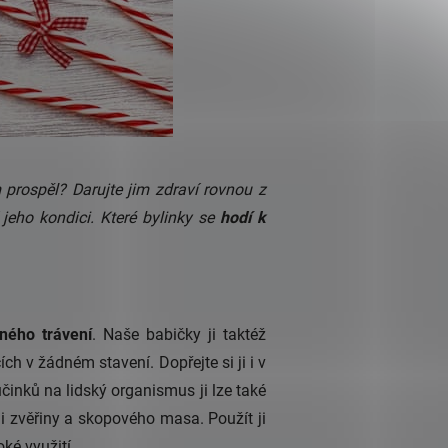
m prospěl? Darujte jim zdraví rovnou z
jeho kondici. Které bylinky se
hodí k
ného trávení
. Naše babičky ji taktéž
h v žádném stavení. Dopřejte si ji i v
činků na lidský organismus ji lze také
e i zvěřiny a skopového masa. Použít ji
ké využití.