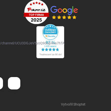
om/channel/UCU3DGJeV5yoQ9oUpAva7hTA
Vytvořil Shoptet