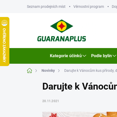
Přejít
Seznam prodejních míst
Věrnostní program
Do
na
obsah
Kategorie účinků
Podle bylin
Domů
Novinky
Darujte k Vánocům kus přírody, d
Darujte k Vánocům
20.11.2021