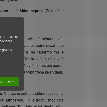
žívána také
Máta peprná
. Zakončete
s souhlas se
inek pravděpodobně také nebude kvůli
hlížeči.
ší poloviny lidstva, rozhodně nesáhnete
ungovaly
dní afrodiziakum
(ne nadarmo mu je
ty. Pánům pomůže kotvičník efektivně
do
a plodnost. Kotvičník můžete pořídit
 studené vodě a vypít třeba ke snídani.
Souhlasím
su. V práci je potřeba stihnout všechny
nnou atmosféru. To je trochu moc i na
i předkové. Ten, kdo si jej dopřál před