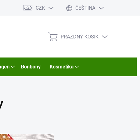
CZK
ČEŠTINA
PRÁZDNÝ KOŠÍK
NÁKUPNÍ
KOŠÍK
agen
Bonbony
Kosmetika
y