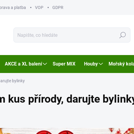
prava a platba
VOP
GDPR
Hledat
AKCE a XL balení
Super MIX
Houby
Mořský kol
arujte bylinky
 kus přírody, darujte bylink