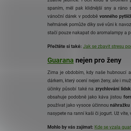
spaním, měl pak klidnější sny a ráno 
vánoční dárek v podobě
vonného pytlíč
heřmánek pomůže díky své vůni k navoz
stačí pouze nakapat do aromalampy a p
Přečtěte si také:
Jak se zbavit stresu p
Guarana
nejen pro ženy
Zima je obdobím, kdy naše hubnoucí akt
dárkem, který ocení nejen ženy, ale i m
účinky působí také na
zrychlování lid
obsahuje podobně jako káva jistou
for
používat jako vysoce účinnou
náhražku
nasypete na ranní kaši či jogurt. Už víte
Mohlo by vás zajímat:
Kde se vzala guar