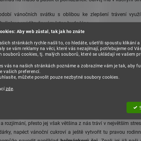
dobí vánočních svátku s oblibou ke zlepšení trávení vyu
bylinky a uvidíte, že vám letos bude lépe.
ookies: Aby web zůstal, tak jak ho znáte
nejen v zimě
šich stránkách rychle našli to, co hledáte, ušetřili spoustu klikání a
ly se vám reklamy na věci, které vás nezajímají, potřebujeme od Vá
ěco zdravého, zrovna není kuchař, a louhovat si odvar z byl
souborů cookies, tj. malých souborů, které se ukládají ve vašem pro
linky v kapslích
. Hledáte-li vhodný dárek pro příslušníka silněj
es vás na našich stránkách poznáme a zobrazíme vám je tak, aby f
ík zemní
(Tribulus terrestris).
Ten lze využít nejen jako
příro
e vašich preferencí.
hlasíte, můžete povolit pouze nezbytné soubory cookies.
jej ocení sportovci, kteří by rádi podpořili růst svalové hmo
 některé studie zmiňují také jeho
pozitivní účinky na lidské libi
ací
zde
.
 podobě
prášku
, který lze snadno a rychle rozmíchat v teplé nebo
 rozjímání, přesto jej však většina z nás tráví v největším stre
dárky, napéct vánoční cukroví a ještě vytvořit tu pravou rodi
í pomůže navodit například
heřmánkový čaj
. Znali jej již naš