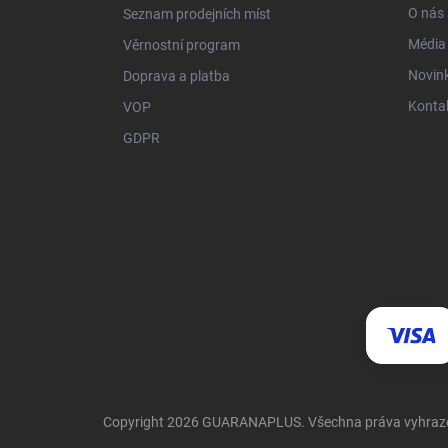
t
O nás
Seznam prodejních míst
í
Média
Věrnostní program
Novin
Doprava a platba
Konta
VOP
GDPR
Copyright 2026
GUARANAPLUS
. Všechna práva vyhra