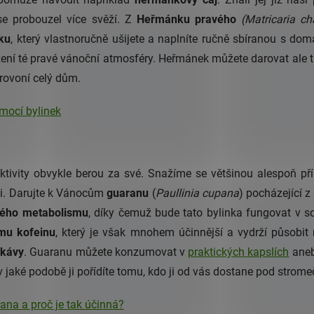
se probouzel více svěží. Z
Heřmánku pravého
(Matricaria c
ku
, který vlastnoručně ušijete a naplníte ručně sbíranou s do
ení té pravé vánoční atmosféry. Heřmánek můžete darovat ale 
rovoní celý dům.
omocí bylinek
ivity obvykle berou za své. Snažíme se většinou alespoň příl
uži. Darujte k Vánocům
guaranu
(
Paullinia cupana
) pocházející 
ského metabolismu
, díky čemuž bude tato bylinka fungovat v 
mu kofeinu
, který je však mnohem účinnější a vydrží působi
 kávy
. Guaranu můžete konzumovat v
praktických kapslích
aneb
, v jaké podobě ji pořídíte tomu, kdo ji od vás dostane pod strom
ana a proč je tak účinná?