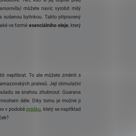
hamomilla
)
můžete navíc vyrobit milý
ma sušenou bylinkou. Takto připravený
také ve formě
esenciálního oleje
, který
iš nepřibrat. To ale můžete změnit s
z amazonských pralesů. Její stimulační
souladu se snahou zhubnout. Guarana
t mnohem déle. Díky tomu je možné ji
o v podobě
prášku
, který se například
eček?