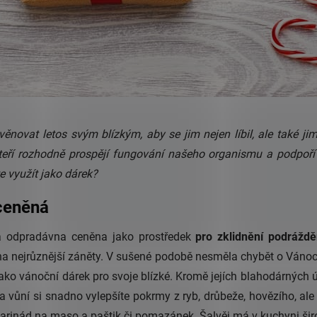
ěnovat letos svým blízkým, aby se jim nejen líbil, ale také ji
kteří rozhodně prospějí fungování našeho organismu a podpoří 
e využít jako dárek?
oceněná
 odpradávna ceněna jako prostředek
pro zklidnění podráždě
a nejrůznější záněty. V sušené podobě nesměla chybět o Vánocíc
jako vánoční dárek pro svoje blízké. Kromě jejích blahodárných ú
tí a vůní si snadno vylepšíte pokrmy z ryb, drůbeže, hovězího, al
rinád na maso a paštik či pomazánek. Šalvěj má v kuchyni širo