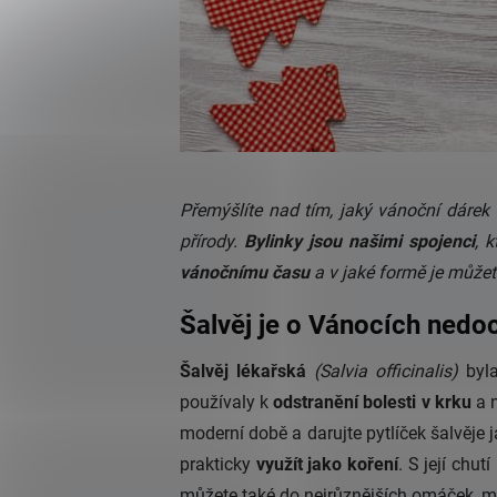
Přemýšlíte nad tím, jaký vánoční dárek v
přírody.
Bylinky jsou našimi spojenci
, 
vánočnímu času
a v jaké formě je můžet
Šalvěj je o Vánocích ned
Šalvěj lékařská
(Salvia officinalis)
byla
používaly k
odstranění bolesti v krku
a n
moderní době a darujte pytlíček šalvěje 
prakticky
využít jako koření
. S její chu
můžete také do nejrůznějších omáček, ma