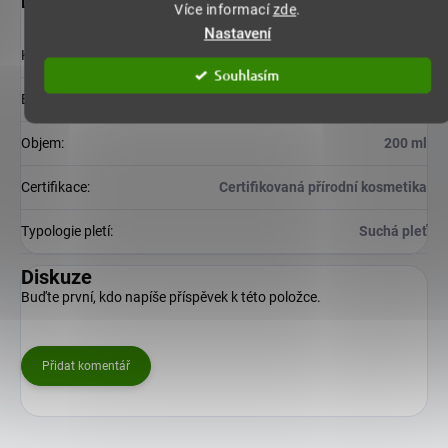
Doplňkové parametry
Více informací
zde
.
Nastavení
Kategorie
:
Kosmetika
Souhlasím
EAN
:
8596654000463
Objem
:
200 ml
Certifikace
:
Certifikovaná přírodní kosmetika
Typologie pletí
:
Suchá pleť
Diskuze
Buďte první, kdo napíše příspěvek k této položce.
Přidat komentář