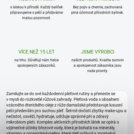
s láskou k přírodě. Každý balíček
Bez pojiv a chemie, zachovaná
připravujeme s péčí a přidáváme
plná účinnost přírodních bylinek.
malou pozornost.
VÍCE NEŽ 15 LET
JSME VÝROBCI
na trhu. Důvěřují nám tisíce
našich produktů. Kvalita surovin
spokojených zákazníků.
a spokojenost zákazníka jsou
naše priority.
Zamilujte se do své každodenní pleťové rutiny a přeneste se
v mysli do rozkvetlé růžové zahrady. Pleťová voda s obsahem
vzácného éterického oleje z růže damašské představuje luxusní
péči především pro suchou pleť. Šetrně dočistí zbytky make-upu a
nečistot, osvěží, hydratuje, udržuje správné pH a zdravý
mikrobiom pleti. Komplex aktivních přírodních látek se opírá o
výjimečné účinky březové vody, která je bohatá na minerály,
vitaminy a organické kyseliny, které pleť vyživují a zpomalují