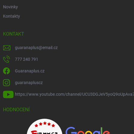
Novinky
Kontakty
KONTAKT
guaranaplus
@
email.cz
777 240 791
Guaranaplus.cz
guaranapluscz
https://www.youtube.com/channel/UCU3DGJeV5yoQ9oUpAva
HODNOCENÍ