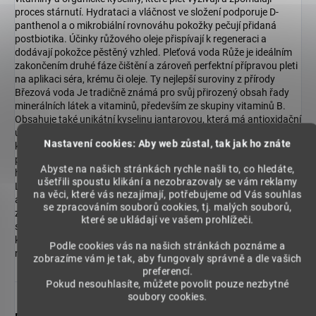
proces stárnutí. Hydrataci a vláčnost ve složení podporuje D-
panthenol a o mikrobiální rovnováhu pokožky pečují přidaná
postbiotika. Účinky růžového oleje přispívají k regeneraci a
dodávají pokožce pěstěný vzhled. Pleťová voda Růže je ideálním
zakončením druhé fáze čištění a zároveň perfektní přípravou pleti
na aplikaci séra, krému či oleje. Ty nejlepší suroviny z přírody
Březová voda Je tradičně známá pro svůj přirozený obsah řady
minerálních látek a vitaminů, především ze skupiny vitaminů B.
Obsahuje také unikátní kyselinu jantarovou, která má antioxidační
účinky a přímo se podílí na metabolismu v buňkách, čímž přispívá
Nastavení cookies: Aby web zůstal, tak jak ho znáte
k regeneraci pleti, vyživení, obnově a zpomalení stárnutí. Působí
příznivě na mikrobiom pokožky, citlivou pokožku, či pokožku s
Abyste na našich stránkách rychle našli to, co hledáte,
hyperpigmentací nebo rozšířenými žilkami. Postbiotická složka
ušetřili spoustu klikání a nezobrazovaly se vám reklamy
Lactobacillus ferment Příznivě působí na rovnováhu mikrobiomu
na věci, které vás nezajímají, potřebujeme od Vás souhlas
a pH pleti. Prokazatelně zvyšuje hydrataci pokožky, viditelně
se zpracováním souborů cookies, tj. malých souborů,
zpevňuje její strukturu a zlepšuje ochrannou bariéru kůže. Díky
které se ukládají ve vašem prohlížeči.
silným antibakteriálním vlastnostem působí jako přirozený
konzervant, který chrání kosmetické produkty a zamezuje růstu
Podle cookies vás na našich stránkách poznáme a
nežádoucích mikroorganismů.
zobrazíme vám je tak, aby fungovaly správně a dle vašich
preferencí.
Pokud nesouhlasíte, můžete povolit pouze nezbytné
soubory cookies.