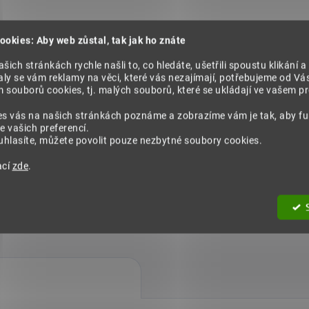
9 Kč
522 Kč
ookies: Aby web zůstal, tak jak ho znáte
Do košíku
Do košíku
šich stránkách rychle našli to, co hledáte, ušetřili spoustu klikání a
ly se vám reklamy na věci, které vás nezajímají, potřebujeme od Vá
souborů cookies, tj. malých souborů, které se ukládají ve vašem pro
es vás na našich stránkách poznáme a zobrazíme vám je tak, aby f
e vašich preferencí.
hlasíte, můžete povolit pouze nezbytné soubory cookies.
VŠE 100% PŘÍRODNÍ
VÍCE NEŽ 15 L
ací
zde
.
Bez pojiv a chemie, zachovaná
na trhu. Důvěřují nám t
plná účinnost přírodních
spokojených zákazník
bylinek.