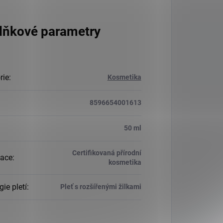
lňkové parametry
rie
:
Kosmetika
8596654001613
:
50 ml
Certifikovaná přírodní
kace
:
kosmetika
ie pletí
:
Pleť s rozšířenými žilkami