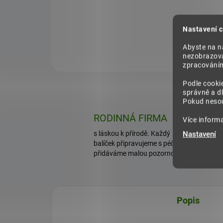
313 Kč
58
Nastavení c
Do košíku
Abyste na na
nezobrazova
zpracováním 
Podle cooki
správně a dl
Pokud nesou
RODINNÁ FIRMA
Více inform
s láskou k přírodě. Každý
Nastavení
balíček připravujeme s péčí a
přidáváme malou pozornost.
Popis