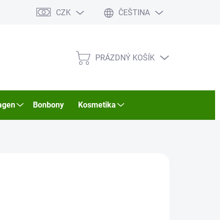
CZK
ČEŠTINA
PRÁZDNÝ KOŠÍK
NÁKUPNÍ
KOŠÍK
agen
Bonbony
Kosmetika