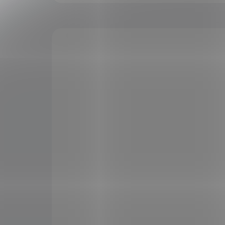
VÝPRODEJ
VÝPRO
Nobilis Výživný krém na
Nob
ruce 50 ml
Til