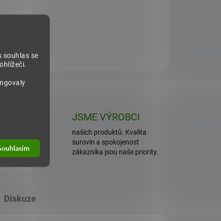
313 Kč
532 K
Do košíku
s souhlas se
hlížeči.
ungovaly
ET
JSME VÝROBCI
isíce
našich produktů. Kvalita
ů.
surovin a spokojenost
Souhlasím
zákazníka jsou naše priority.
Diskuze