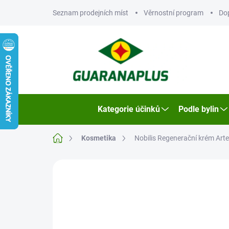
Přejít
Seznam prodejních míst
Věrnostní program
Do
na
obsah
Kategorie účinků
Podle bylin
Domů
Kosmetika
Nobilis Regenerační krém Arte
Neohodnoceno
Podrobnosti hodn
VÝPRODEJ