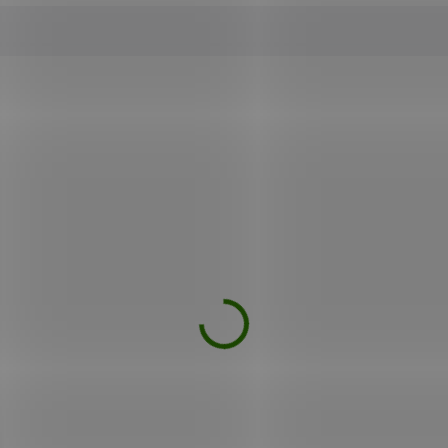
Mohlo by se vám také líbit
DEJ
VÝPRODEJ
ilis Projasňující krém
Nobilis Vitaminové sé
ia 50 ml
20 ml