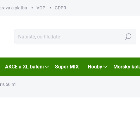
prava a platba
VOP
GDPR
Hledat
AKCE a XL balení
Super MIX
Houby
Mořský kol
ris 50 ml
ocení
ZNAČKA:
NOBILIS