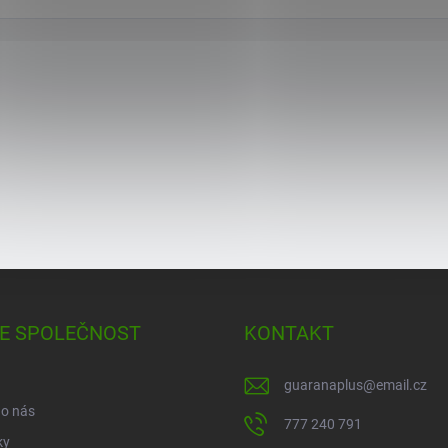
E SPOLEČNOST
KONTAKT
guaranaplus
@
email.cz
 o nás
777 240 791
ky