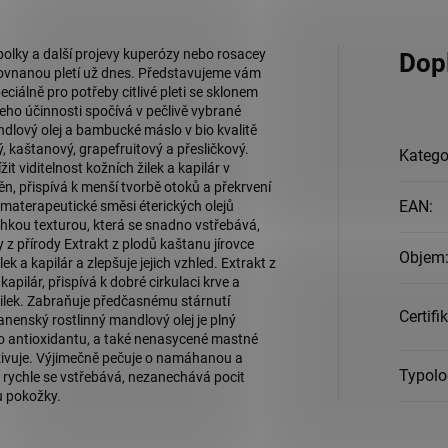
bolky a další projevy kuperózy nebo rosacey
Dop
rovnanou pletí už dnes. Představujeme vám
eciálně pro potřeby citlivé pleti se sklonem
jeho účinnosti spočívá v pečlivě vybrané
lový olej a bambucké máslo v bio kvalitě
, kaštanový, grapefruitový a přesličkový.
Katego
t viditelnost kožních žilek a kapilár v
ěn, přispívá k menší tvorbě otoků a překrvení
EAN
:
omaterapeutické směsi éterických olejů
hkou texturou, která se snadno vstřebává,
y z přírody Extrakt z plodů kaštanu jírovce
Objem
 a kapilár a zlepšuje jejich vzhled. Extrakt z
pilár, přispívá k dobré cirkulaci krve a
lek. Zabraňuje předčasnému stárnutí
Certifi
nenský rostlinný mandlový olej je plný
ho antioxidantu, a také nenasycené mastné
yživuje. Výjimečně pečuje o namáhanou a
Typolog
i rychle se vstřebává, nezanechává pocit
u pokožky.