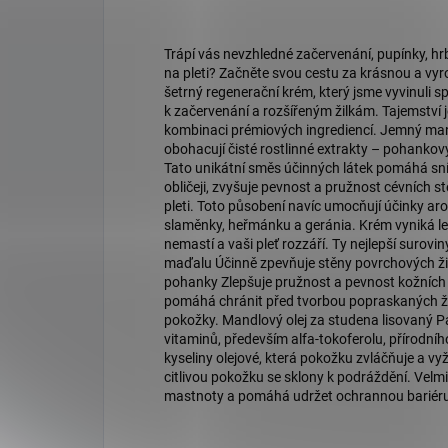
Trápí vás nevzhledné začervenání, pupínky, hr
na pleti? Začněte svou cestu za krásnou a vy
šetrný regenerační krém, který jsme vyvinuli sp
k začervenání a rozšířeným žilkám. Tajemství 
kombinaci prémiových ingrediencí. Jemný mand
obohacují čisté rostlinné extrakty – pohankový
Tato unikátní směs účinných látek pomáhá sníži
obličeji, zvyšuje pevnost a pružnost cévních st
pleti. Toto působení navíc umocňují účinky ar
slaměnky, heřmánku a geránia. Krém vyniká le
nemastí a vaši pleť rozzáří. Ty nejlepší surovin
maďalu Účinně zpevňuje stěny povrchových žilek
pohanky Zlepšuje pružnost a pevnost kožních ka
pomáhá chránit před tvorbou popraskaných ži
pokožky. Mandlový olej za studena lisovaný Pa
vitaminů, především alfa-tokoferolu, přírodní
kyseliny olejové, která pokožku zvláčňuje a v
citlivou pokožku se sklony k podráždění. Velm
mastnoty a pomáhá udržet ochrannou bariér