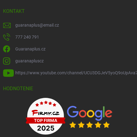
KONTAKT
guaranaplus
@
email.cz
777 240 791
Guaranaplus.cz
guaranapluscz
https://www.youtube.com/channel/UCU3DGJeV5yoQ9oUpAva
HODNOTENIE