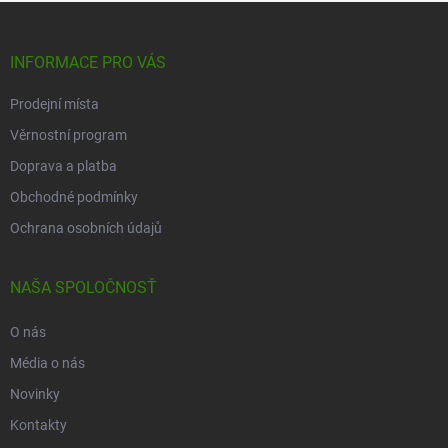
Z
á
p
INFORMACE PRO VÁS
ä
t
Prodejní místa
i
Věrnostní program
e
Doprava a platba
Obchodné podmínky
Ochrana osobních údajů
NAŠA SPOLOČNOSŤ
O nás
Média o nás
Novinky
Kontakty