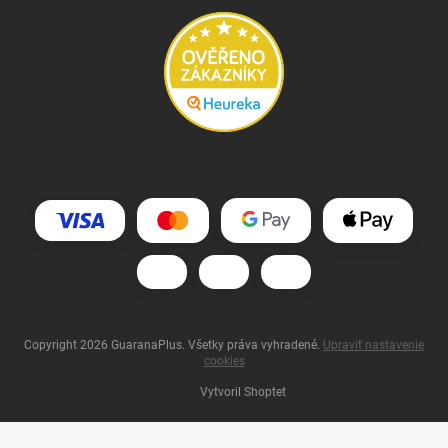
Copyright 2026
GuaranaPlus
. Všetky práva vyhradené.
Upraviť nastavenie
cookies
Vytvoril Shoptet