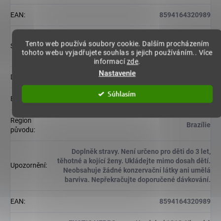
EAN
:
8594164320989
Guarana mleté plody 150 mg, Açai mleté plody 150
Tento web používá soubory cookie. Dalším procházením
Složení
:
mg Kapsle veganská 100 mg - HPCM přírodní
tohoto webu vyjadřujete souhlas s jejich používáním.. Více
kapsle rostlinného původu
informací
zde
.
Nastavenie
Dávkování
:
2 kapsle 2 x denně po jídle.
Súhlasím
Balení
:
100 veganských kapslí
Region
Brazílie
původu
:
Doplněk stravy. Není určeno pro děti do 3 let,
těhotné a kojící ženy. Ukládejte mimo dosah dětí.
Upozornění
:
Neobsahuje žádné konzervační látky ani umělá
barviva. Nepřekračujte doporučené dávkování.
EAN
:
8594164320989