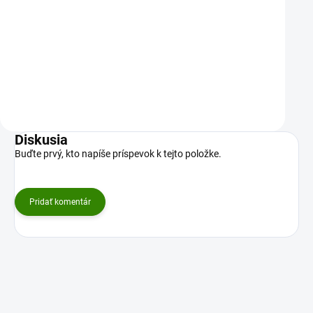
Objevte přírodní cestu k vitalitě a energii
s lahodnými malinovými bonbony
Kotvičník Maca. Každý bonbon…
Do košíku
Do košíku
Diskusia
Buďte prvý, kto napíše príspevok k tejto položke.
Pridať komentár