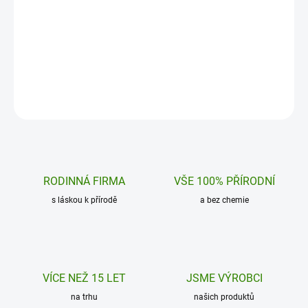
Energie a silná imunita z hloubi Amazonie.
Přírodní energie z Amaz
Unikátní spojení dvou mocných rostlin –
nárazového útlumu. Gua
Guarany pro dlouhotrvající…
cupana) je legendární ro
Do košíku
Do košíku
RODINNÁ FIRMA
VŠE 100% PŘÍRODNÍ
s láskou k přírodě
a bez chemie
VÍCE NEŽ 15 LET
JSME VÝROBCI
na trhu
našich produktů