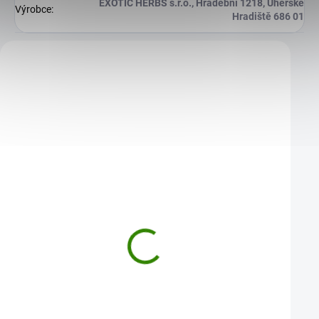
EXOTIC HERBS s.r.o., Hradební 1218, Uherské
Výrobce
:
Hradiště 686 01
Zákazníci také nakoupili
Bonbony Kotvičník Maca /
Čokoláda mléčná 51
Malina
guaranou, 45g
4,13 €
4,21 €